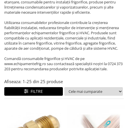
REZISTENTE DIGIVRARE
etanșare, consumabile pentru instalații frigorifice, produse pentru
VAPORIZATOARE LU-VE
Compresoare Cubigel R134a
întreținerea condensatoarelor și vaporizatoarelor, precum și alte
Compresoare Cubigel R404a
REZISTENTE SILICONICE
materiale necesare intervențiilor rapide și eficiente.
Compresoare Jiaxipera
Uleiuri
Utilizarea consumabilelor profesionale contribuie la creșterea
Ventilatoare
fiabilității instalației, reducerea timpilor de intervenție și menținerea
performanțelor echipamentelor frigorifice și HVAC. Produsele sunt
Ventilatoare EbmPapst
compatibile cu aplicații rezidențiale, comerciale și industriale, fiind
utilizate în camere frigorifice, vitrine frigorifice, agregate frigorifice,
Ventilatoare WEIGUANG
aparate de aer condiționat, pompe de căldură și alte sisteme HVAC.
Ventilatoare turbina
VENTILATOARE AXIALE
Comandă consumabile frigorifice și HVAC de pe
www.echipamentefrig.ro sau contactează specialiștii noștri la 0724 373
203 pentru recomandarea produselor potrivite aplicației tale.
Afiseaza:
1-
25
din
25
produse
FILTRE