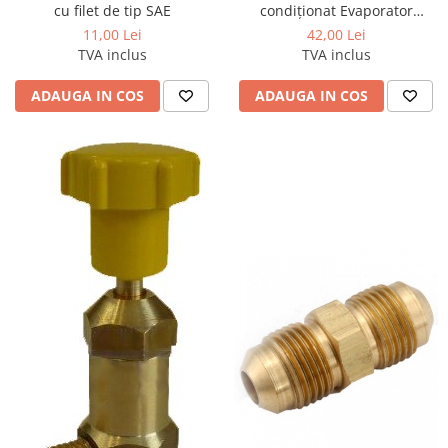
cu filet de tip SAE
condiționat Evaporator
Cleaner Liquid 400 ml
11,00 Lei
42,00 Lei
Errecom
TVA inclus
TVA inclus
ADAUGA IN COS
ADAUGA IN COS