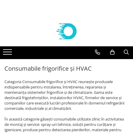
Componente frigorifice
Agregate
Compresoare
Vaporizatoare frigorifice
Aer conditionat
Controlere Dixell
Agregate Embraco
Compresoare Embraco
VAPORIZATOARE ECO-MODINE
Solutii curatare/igienizare
Filtre deshidratoare
AGREGATE EMBRACO R 134a
Compresoare frigorifice Embraco
Vaporizatoare ECO - Slim EVS
SUPORTI AER CONDITIONAT
R404A
AGREGATE EMBRACO R 404a
VAPORIZATOARE cubiceECO GCE/
FILTRE CASTEL
KITURI INSTALARE AER
Compresoare frigorifice Embraco
CTE PAS 6 REFRIGERARE
CONDITIONAT
Agregate Tecumseh
Valve Solenoid
R290
VAPORIZATOARE ECO cubice GCE
ACCESORII AER CONDITIONAT
AGREGATE TECUMSEH R 134a
Consumabile frigorifice și HVAC
VALVE SOLENOID CASTEL
Compresoare Embraco R600a
PAS 8 REFRIGERARE/CONGELARE
AGREGATE TECUMSEH R 404a
APARATE AER CONDITIONAT
Valve Termostatice
Compresoare Embraco R134a
VAPORIZATOARE ECO cubiceGCE
Categoria Consumabile frigorifice și HVAC reunește produsele
PAS 8.5 REFRIGERARE/ CONGELARE
Compresoare Tecumseh
VALVE TERMOSTATICE DANFOSS
indispensabile pentru instalarea, întreținerea, repararea și
VAPORIZATOARE ECO- pas 3
Cartuse si carcase
mentenanța sistemelor frigorifice și de climatizare. Gama este
Compresoare Tecumseh R134a
dubluflux GDE refrigerare
destinată frigotehniștilor, instalatorilor HVAC, firmelor de service și
Compresoare Tecumseh R404A
CARTUSE DANFOSS
companiilor care execută lucrări profesionale în domeniul refrigerării
Vaporizatoare GUNAY
Compresoare Danfoss
comerciale, industriale și al climatizării.
CARTUSE CASTEL
Vaporizatoare CUBICE GUNAY
Condensatoare
Compresoare Copeland
În această categorie găsești consumabile utilizate zilnic în activitatea
Vaporizatoare GUNAY DUBLU FLUX
de montaj și service: spray-uri tehnice, soluții pentru curățare și
Racorduri absorbtie vibratii
Compresoare Cubigel
Vaporizatoare GUNAY UNGHIULARE
igienizare, produse pentru detectarea pierderilor, materiale pentru