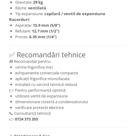
Greutate:
29 kg
Răcire:
ventilată
Tip expansiune:
capilară / ventil de expansiune
Racorduri:
Aspirație:
15.9 mm (5/8")
Refulare:
12.7 mm (1/2")
Proces:
6.35 mm (1/4")
✅ Recomandări tehnice
🧰 Recomandat pentru:
vitrine frigorifice mici
echipamente comerciale compacte
aplicații frigorifice monofazate
instalații cu sarcină termică redusă
👉 Pentru performanță optimă:
utilizare ventil de expansiune
dimensionare corectă a condensatorului
verificare protecții electrice
📞 Consultanță tehnică:
👉
0724 373 203
⚠️
Atenționare F-Gas