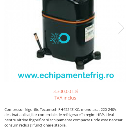
REZISTENTE DIGIVRARE
VAPORIZATOARE LU-VE
Compresoare Cubigel R134a
Compresoare Cubigel R404a
REZISTENTE SILICONICE
Compresoare Jiaxipera
Uleiuri
Ventilatoare
Ventilatoare EbmPapst
Ventilatoare WEIGUANG
Ventilatoare turbina
VENTILATOARE AXIALE
3.300,00 Lei
TVA inclus
Compresor frigorific Tecumseh FH4524Z-XC, monofazat 220-240V,
destinat aplicațiilor comerciale de refrigerare în regim HBP, ideal
pentru vitrine frigorifice și echipamente compacte unde este necesar
consum redus și funcționare stabilă.