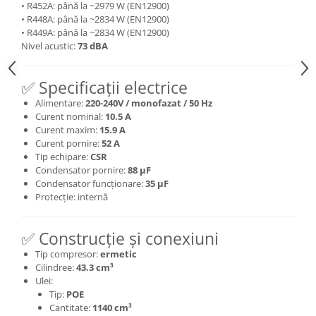
• R452A: până la ~2979 W (EN12900)
• R448A: până la ~2834 W (EN12900)
• R449A: până la ~2834 W (EN12900)
Nivel acustic:
73 dBA
✅ Specificații electrice
Alimentare:
220-240V / monofazat / 50 Hz
Curent nominal:
10.5 A
Curent maxim:
15.9 A
Curent pornire:
52 A
Tip echipare:
CSR
Condensator pornire:
88 µF
Condensator funcționare:
35 µF
Protecție: internă
✅ Construcție și conexiuni
Tip compresor:
ermetic
Cilindree:
43.3 cm³
Ulei:
Tip:
POE
Cantitate:
1140 cm³