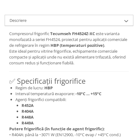
Descriere
Compresorul frigorific
Tecumseh FH4524Z-XC
este varianta
monofazată a seriei FH4524, proiectat pentru aplicații comerciale
de refrigerare în regim
HBP (temperaturi pozitive)
.
Este ideal pentru vitrine frigorifice, echipamente comerciale
compacte și aplicații unde nu există alimentare trifazată, oferind
consum redus și funcționare fiabilă.
✅ Specificații frigorifice
Regim de lucru:
HBP
Interval temperatură evaporare:
-10°C … +15°C
Agenți frigorifici compatibili:
R452A
R404A
R448A
R449A
Putere frigorifică (în funcție de agent frigorific):
• R404A: până la ~3071 W (EN12900, -10°C evap / +45°C cond.)