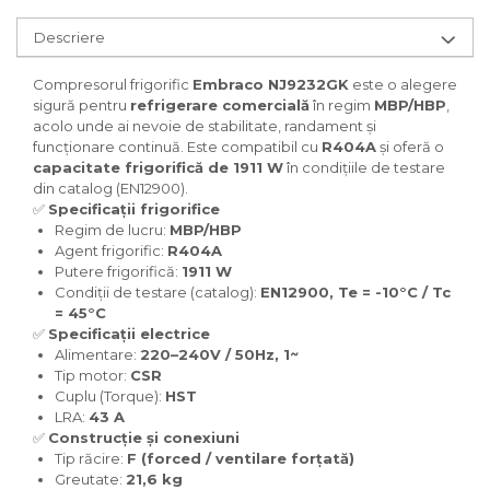
Descriere
Compresorul frigorific
Embraco NJ9232GK
este o alegere
sigură pentru
refrigerare comercială
în regim
MBP/HBP
,
acolo unde ai nevoie de stabilitate, randament și
funcționare continuă. Este compatibil cu
R404A
și oferă o
capacitate frigorifică de 1911 W
în condițiile de testare
din catalog (EN12900).
✅
Specificații frigorifice
Regim de lucru:
MBP/HBP
Agent frigorific:
R404A
Putere frigorifică:
1911 W
Condiții de testare (catalog):
EN12900, Te = -10°C / Tc
= 45°C
✅
Specificații electrice
Alimentare:
220–240V / 50Hz, 1~
Tip motor:
CSR
Cuplu (Torque):
HST
LRA:
43 A
✅
Construcție și conexiuni
Tip răcire:
F (forced / ventilare forțată)
Greutate:
21,6 kg