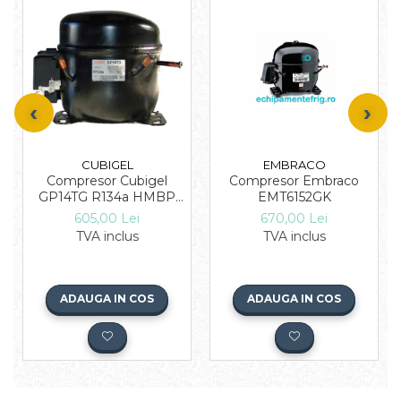
CUBIGEL
EMBRACO
Compresor Cubigel
Compresor Embraco
GP14TG R134a HMBP
EMT6152GK
3/8 HP
605,00 Lei
670,00 Lei
TVA inclus
TVA inclus
ADAUGA IN COS
ADAUGA IN COS