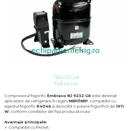
Compresoare Cubigel R404a
REZISTENTE SILICONICE
Compresoare Jiaxipera
Uleiuri
Ventilatoare
Ventilatoare EbmPapst
Ventilatoare WEIGUANG
Ventilatoare turbina
VENTILATOARE AXIALE
1.650,00 Lei
TVA inclus
Compresorul frigorific
Embraco NJ 9232 GK
este destinat
aplicațiilor de refrigerare în regim
MBP/HBP
, compatibil cu
agentul frigorific
R404A
și dezvoltă o putere frigorifică de
1911
W
, conform condițiilor din fișa producătorului.
Avantaje principale:
✓ Compatibil cu R404A