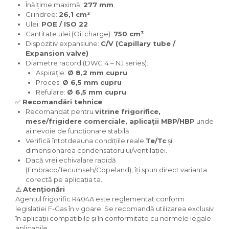
Înălțime maximă:
277 mm
Cilindree:
26,1 cm³
Ulei:
POE / ISO 22
Cantitate ulei (Oil charge):
750 cm³
Dispozitiv expansiune:
C/V (Capillary tube /
Expansion valve)
Diametre racord (DWG14 – NJ series):
Aspirație:
Ø 8,2 mm cupru
Proces:
Ø 6,5 mm cupru
Refulare:
Ø 6,5 mm cupru
✅
Recomandări tehnice
Recomandat pentru
vitrine frigorifice,
mese/frigidere comerciale, aplicații MBP/HBP
unde
ai nevoie de funcționare stabilă.
Verifică întotdeauna condițiile reale
Te/Tc
și
dimensionarea condensatorului/ventilației.
Dacă vrei echivalare rapidă
(Embraco/Tecumseh/Copeland), îți spun direct varianta
corectă pe aplicația ta.
⚠️
Atenționări
Agentul frigorific R404A este reglementat conform
legislației F-Gas în vigoare. Se recomandă utilizarea exclusiv
în aplicații compatibile și în conformitate cu normele legale
aplicabile.