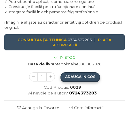
✓ Potrivit pentru aplicații comerciale refrigerare
✓ Construcție fiabilă pentru funcționare continuă
✓ Integrare facilă în echipamente frig profesionale
ℹ️ Imaginile afișate au caracter orientativ și pot diferi de produsul
original.
CONSULTANȚĂ TEHNICĂ
0724 373 203 |
PLATĂ
SECURIZATĂ
IN STOC
Data de livrare:
poimaine, 08.08.2026
ADAUGA IN COS
Cod Produs:
0029
Ai nevoie de ajutor?
0724373203
Adauga la Favorite
Cere informatii