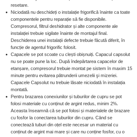
resetare.
Niciodată nu deschideți o instalație frigorifică înainte ca toate
componentele pentru reparație să fie disponibile.
Compresorul, filtrul deshidrator și alte componente ale
instalației trebuie sigilate înainte de montajul final.
Deschiderea unei instalații defecte trebuie făcută diferit, în
funcție de agentul frigorific folosit.
Capacele se pot scoate cu clești obișnuiți. Capacul capsolut
nu se poate pune la loc. După îndepărtarea capacelor de
etanșare, compresorul trebuie montat pe sistem în maxim 15
minute pentru evitarea pătrunderii umezelii şi mizeriei.
Capacele Capsolut nu trebuie lăsate niciodată în instalația
montată.
Pentru brazarea conexiunilor și tuburilor de cupru se pot
folosi materiale cu conținut de argint redus, minim 2%.
Aceasta înseamnă că se pot folosi și materialele de brazare
cu fosfor la conectarea tuburilor din cupru. Când se
conectează tuburi din oțel este necesar un material cu
conținut de argint mai mare și care nu conține fosfor, cu o