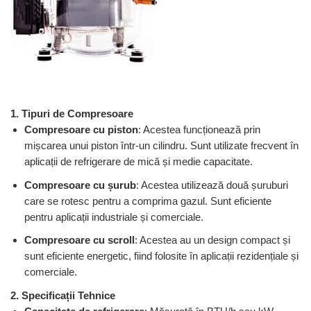
REZISTENTE DIGIVRARE
VAPORIZATOARE LU-VE
Compresoare Cubigel R134a
Compresoare Cubigel R404a
REZISTENTE SILICONICE
Compresoare Jiaxipera
Uleiuri
Ventilatoare
Ventilatoare EbmPapst
Ventilatoare WEIGUANG
1. Tipuri de Compresoare
Ventilatoare turbina
Compresoare cu piston
: Acestea funcționează prin
VENTILATOARE AXIALE
mișcarea unui piston într-un cilindru. Sunt utilizate frecvent în
aplicații de refrigerare de mică și medie capacitate.
Compresoare cu șurub
: Acestea utilizează două șuruburi
care se rotesc pentru a comprima gazul. Sunt eficiente
pentru aplicații industriale și comerciale.
Compresoare cu scroll
: Acestea au un design compact și
sunt eficiente energetic, fiind folosite în aplicații rezidențiale și
comerciale.
2. Specificații Tehnice