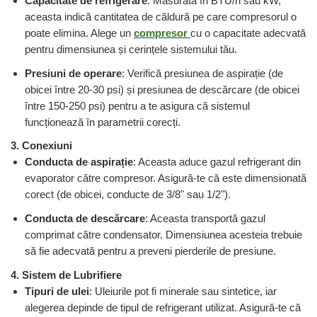
Capacitate de refrigerare
: Măsurată în BTU/h sau kW,
aceasta indică cantitatea de căldură pe care compresorul o
poate elimina. Alege un
compresor
cu o capacitate adecvată
pentru dimensiunea și cerințele sistemului tău.
Presiuni de operare
: Verifică presiunea de aspirație (de
obicei între 20-30 psi) și presiunea de descărcare (de obicei
între 150-250 psi) pentru a te asigura că sistemul
funcționează în parametrii corecți.
3. Conexiuni
Conducta de aspirație
: Aceasta aduce gazul refrigerant din
evaporator către compresor. Asigură-te că este dimensionată
corect (de obicei, conducte de 3/8" sau 1/2").
Conducta de descărcare
: Aceasta transportă gazul
comprimat către condensator. Dimensiunea acesteia trebuie
să fie adecvată pentru a preveni pierderile de presiune.
4. Sistem de Lubrifiere
Tipuri de ulei
: Uleiurile pot fi minerale sau sintetice, iar
alegerea depinde de tipul de refrigerant utilizat. Asigură-te că