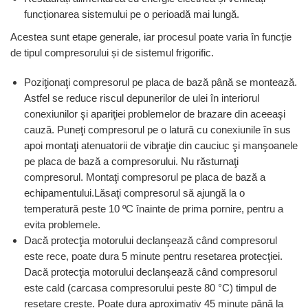
funcționarea sistemului pe o perioadă mai lungă.
Acestea sunt etape generale, iar procesul poate varia în funcție
de tipul compresorului și de sistemul frigorific.
Poziţionaţi compresorul pe placa de bază până se montează.
Astfel se reduce riscul depunerilor de ulei în interiorul
conexiunilor şi apariţiei problemelor de brazare din aceeaşi
cauză. Puneţi compresorul pe o latură cu conexiunile în sus
apoi montaţi atenuatorii de vibraţie din cauciuc şi manşoanele
pe placa de bază a compresorului. Nu răsturnaţi
compresorul. Montaţi compresorul pe placa de bază a
echipamentului.Lăsaţi compresorul să ajungă la o
temperatură peste 10 ºC înainte de prima pornire, pentru a
evita problemele.
Dacă protecţia motorului declanşează când compresorul
este rece, poate dura 5 minute pentru resetarea protecţiei.
Dacă protecţia motorului declanşează când compresorul
este cald (carcasa compresorului peste 80 °C) timpul de
resetare creşte. Poate dura aproximativ 45 minute până la