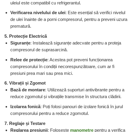
uleiul este compatibil cu refrigerantul.
Verificarea nivelului de ulei
: Este esențial să verifici nivelul
de ulei înainte de a porni compresorul, pentru a preveni uzura
prematură.
5. Protecție Electrică
Siguranțe
: Instalează siguranțe adecvate pentru a proteja
compresorul de suprasarcină.
Relee de protecție
: Acestea pot preveni funcționarea
compresorului în condiții necorespunzătoare, cum ar fi
presiuni prea mari sau prea mici.
6. Vibrații și Zgomot
Bază de montare
: Utilizează suporturi antivibrante pentru a
reduce zgomotul și vibrațiile transmise în structura clădirii.
Izolarea fonică
: Poți folosi panouri de izolare fonică în jurul
compresorului pentru a reduce zgomotul.
7. Reglaje și Testare
Reglarea presiunii
: Folosește
manometre
pentru a verifica