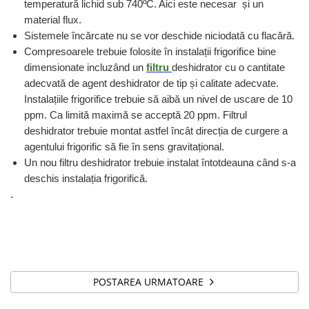
temperatură lichid sub 740ºC. Aici este necesar și un
material flux.
Sistemele încărcate nu se vor deschide niciodată cu flacără.
Compresoarele trebuie folosite în instalații frigorifice bine
dimensionate incluzând un
filtru
deshidrator cu o cantitate
adecvată de agent deshidrator de tip și calitate adecvate.
Instalațiile frigorifice trebuie să aibă un nivel de uscare de 10
ppm. Ca limită maximă se acceptă 20 ppm. Filtrul
deshidrator trebuie montat astfel încât direcția de curgere a
agentului frigorific să fie în sens gravitațional.
Un nou filtru deshidrator trebuie instalat întotdeauna când s-a
deschis instalația frigorifică.
.
POSTAREA URMATOARE