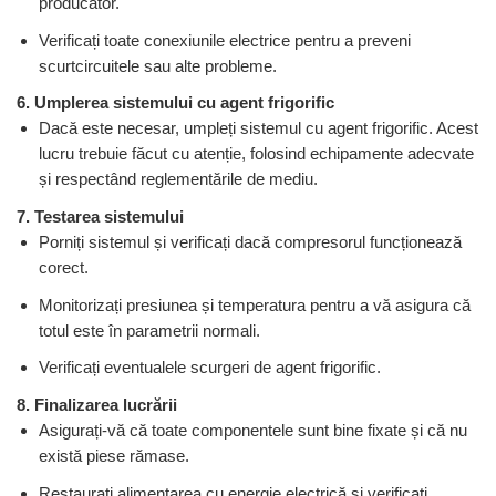
producător.
Verificați toate conexiunile electrice pentru a preveni
scurtcircuitele sau alte probleme.
6. Umplerea sistemului cu agent frigorific
Dacă este necesar, umpleți sistemul cu agent frigorific. Acest
lucru trebuie făcut cu atenție, folosind echipamente adecvate
și respectând reglementările de mediu.
7. Testarea sistemului
Porniți sistemul și verificați dacă compresorul funcționează
corect.
Monitorizați presiunea și temperatura pentru a vă asigura că
totul este în parametrii normali.
Verificați eventualele scurgeri de agent frigorific.
8. Finalizarea lucrării
Asigurați-vă că toate componentele sunt bine fixate și că nu
există piese rămase.
Restaurați alimentarea cu energie electrică și verificați