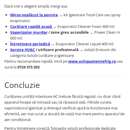
Dacă vrei o alegere simplă, mergi așa:
Miros neplăcut la pornire
→ kit igienizare Total Care sau spray
evaporator;
Curățare rapidă acasă
→ Evaporator Cleaner Foam 400 ml;
Vaporizator murdar
/ zone greu accesibile
→ Power Clean In
600 ml;
Întreținere periodică
→ Evaporator Cleaner Liquid 400 ml;
Service HVAC
/ utilizare profesională
→ soluții Errecom din
categoria Soluții curățare și igienizare.
Pentru recomandare rapidă, intră pe
www.echipamentefrig.ro
sau
sună la
0724 373 203
.
Concluzie
Curățarea unității interioare AC trebuie făcută regulat, nu doar când
aparatul începe să miroasă sau să răcească slab. Filtrele curate,
vaporizatorul igienizat și drenajul verificat ajută la funcționare mai
eficientă, aer mai curat și durată de viață mai mare pentru aparatul de
aer condiționat.
Pentru întreținere corectă, folosește soluții profesionale dedicate