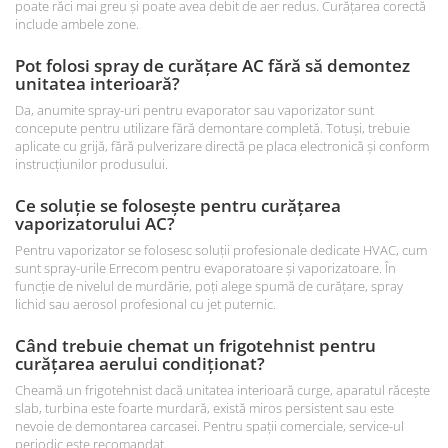
poate răci mai greu și poate avea debit de aer redus. Curățarea corectă
include ambele zone.
Pot folosi spray de curățare AC fără să demontez
unitatea interioară?
Da, anumite spray-uri pentru evaporator sau vaporizator sunt
concepute pentru utilizare fără demontare completă. Totuși, trebuie
aplicate cu grijă, fără pulverizare directă pe placa electronică și conform
instrucțiunilor produsului.
Ce soluție se folosește pentru curățarea
vaporizatorului AC?
Pentru vaporizator se folosesc soluții profesionale dedicate HVAC, cum
sunt spray-urile Errecom pentru evaporatoare și vaporizatoare. În
funcție de nivelul de murdărie, poți alege spumă de curățare, spray
lichid sau aerosol profesional cu jet puternic.
Când trebuie chemat un frigotehnist pentru
curățarea aerului condiționat?
Cheamă un frigotehnist dacă unitatea interioară curge, aparatul răcește
slab, turbina este foarte murdară, există miros persistent sau este
nevoie de demontarea carcasei. Pentru spații comerciale, service-ul
periodic este recomandat.