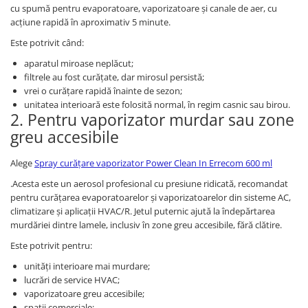
cu spumă pentru evaporatoare, vaporizatoare și canale de aer, cu
acțiune rapidă în aproximativ 5 minute.
Este potrivit când:
aparatul miroase neplăcut;
filtrele au fost curățate, dar mirosul persistă;
vrei o curățare rapidă înainte de sezon;
unitatea interioară este folosită normal, în regim casnic sau birou.
2. Pentru vaporizator murdar sau zone
greu accesibile
Alege
Spray curățare vaporizator Power Clean In Errecom 600 ml
.Acesta este un aerosol profesional cu presiune ridicată, recomandat
pentru curățarea evaporatoarelor și vaporizatoarelor din sisteme AC,
climatizare și aplicații HVAC/R. Jetul puternic ajută la îndepărtarea
murdăriei dintre lamele, inclusiv în zone greu accesibile, fără clătire.
Este potrivit pentru:
unități interioare mai murdare;
lucrări de service HVAC;
vaporizatoare greu accesibile;
spații comerciale;