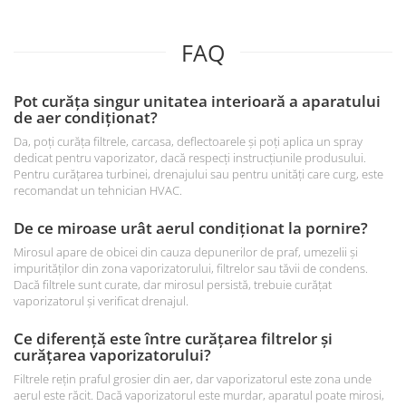
FAQ
Pot curăța singur unitatea interioară a aparatului
de aer condiționat?
Da, poți curăța filtrele, carcasa, deflectoarele și poți aplica un spray
dedicat pentru vaporizator, dacă respecți instrucțiunile produsului.
Pentru curățarea turbinei, drenajului sau pentru unități care curg, este
recomandat un tehnician HVAC.
De ce miroase urât aerul condiționat la pornire?
Mirosul apare de obicei din cauza depunerilor de praf, umezelii și
impurităților din zona vaporizatorului, filtrelor sau tăvii de condens.
Dacă filtrele sunt curate, dar mirosul persistă, trebuie curățat
vaporizatorul și verificat drenajul.
Ce diferență este între curățarea filtrelor și
curățarea vaporizatorului?
Filtrele rețin praful grosier din aer, dar vaporizatorul este zona unde
aerul este răcit. Dacă vaporizatorul este murdar, aparatul poate mirosi,