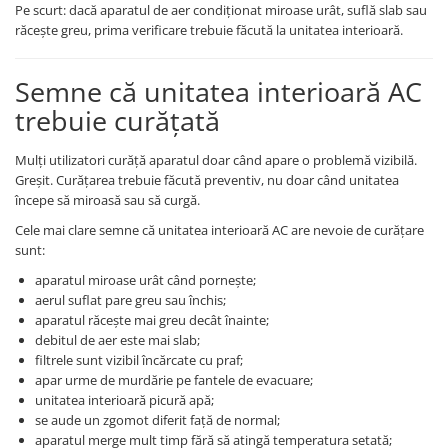
Pe scurt: dacă aparatul de aer condiționat miroase urât, suflă slab sau
răcește greu, prima verificare trebuie făcută la unitatea interioară.
Semne că unitatea interioară AC
trebuie curățată
Mulți utilizatori curăță aparatul doar când apare o problemă vizibilă.
Greșit. Curățarea trebuie făcută preventiv, nu doar când unitatea
începe să miroasă sau să curgă.
Cele mai clare semne că unitatea interioară AC are nevoie de curățare
sunt:
aparatul miroase urât când pornește;
aerul suflat pare greu sau închis;
aparatul răcește mai greu decât înainte;
debitul de aer este mai slab;
filtrele sunt vizibil încărcate cu praf;
apar urme de murdărie pe fantele de evacuare;
unitatea interioară picură apă;
se aude un zgomot diferit față de normal;
aparatul merge mult timp fără să atingă temperatura setată;