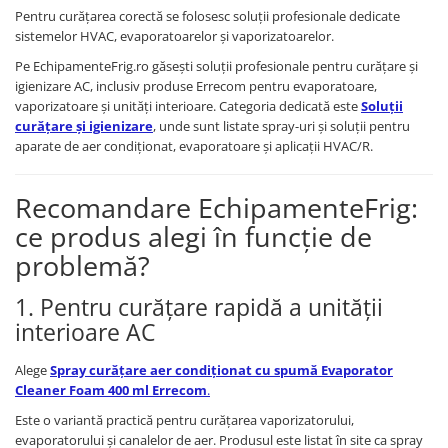
Pentru curățarea corectă se folosesc soluții profesionale dedicate
sistemelor HVAC, evaporatoarelor și vaporizatoarelor.
Pe EchipamenteFrig.ro găsești soluții profesionale pentru curățare și
igienizare AC, inclusiv produse Errecom pentru evaporatoare,
vaporizatoare și unități interioare. Categoria dedicată este
Soluții
curățare și igienizare
, unde sunt listate spray-uri și soluții pentru
aparate de aer condiționat, evaporatoare și aplicații HVAC/R.
Recomandare EchipamenteFrig:
ce produs alegi în funcție de
problemă?
1. Pentru curățare rapidă a unității
interioare AC
Alege
Spray curățare aer condiționat cu spumă Evaporator
Cleaner Foam 400 ml Errecom
.
Este o variantă practică pentru curățarea vaporizatorului,
evaporatorului și canalelor de aer. Produsul este listat în site ca spray