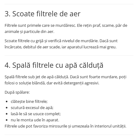
3. Scoate filtrele de aer
Filtrele sunt primele care se murdăresc. Ele rețin praf, scame, păr de
animale și particule din aer.
Scoate filtrele cu grijă și verifică nivelul de murdărie. Dacă sunt
încărcate, debitul de aer scade, iar aparatul lucrează mai greu.
4. Spală filtrele cu apă călduță
Spală filtrele sub jet de apă călduță. Dacă sunt foarte murdare, poți
folosi o soluție blândă, dar evită detergenții agresivi.
După spălare:
clătește bine filtrele;
scutură excesul de apă;
lasă-le să se usuce complet;
nu le monta ude în aparat.
Filtrele ude pot favoriza mirosurile și umezeala în interiorul unității.