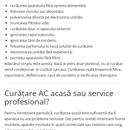
curățarea aparatului fără oprirea alimentării;
folosirea clorului sau alcoolului;
pulverizarea directă pe electronica unității;
montarea filtrelor ude;
curățarea doar a capacului exterior;
ignorarea vaporizatorului;
ignorarea tăvii de condens;
folosirea parfumului în locul soluției de curățare;
demontarea unității fără experiență;
pornirea aparatului fără filtre.
Adevărul simplu este acesta: dacă ai șters doar plasticul, nu ai curățat
aerul condiționat. Ai curățat carcasa. Curățarea reală înseamnă filtre,
vaporizator, deflectoare, tavă de condens și verificarea drenajului.
Curățare AC acasă sau service
profesional?
Pentru întreținere periodică, curățarea acasă este suficientă dacă
aparatul nu are probleme serioase. Dar pentru unități interioare foarte
murdare, aparate montate în spații comerciale sau sisteme care curg,