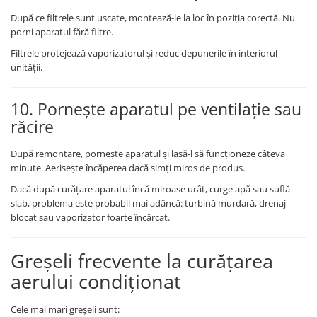
După ce filtrele sunt uscate, montează-le la loc în poziția corectă. Nu
porni aparatul fără filtre.
Filtrele protejează vaporizatorul și reduc depunerile în interiorul
unității.
10. Pornește aparatul pe ventilație sau
răcire
După remontare, pornește aparatul și lasă-l să funcționeze câteva
minute. Aerisește încăperea dacă simți miros de produs.
Dacă după curățare aparatul încă miroase urât, curge apă sau suflă
slab, problema este probabil mai adâncă: turbină murdară, drenaj
blocat sau vaporizator foarte încărcat.
Greșeli frecvente la curățarea
aerului condiționat
Cele mai mari greșeli sunt: