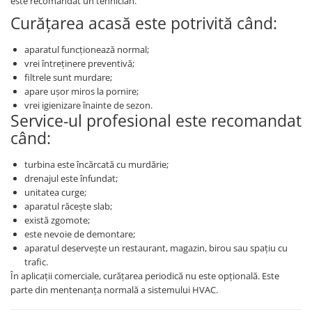
este recomandat un tehnician.
Curățarea acasă este potrivită când:
aparatul funcționează normal;
vrei întreținere preventivă;
filtrele sunt murdare;
apare ușor miros la pornire;
vrei igienizare înainte de sezon.
Service-ul profesional este recomandat
când:
turbina este încărcată cu murdărie;
drenajul este înfundat;
unitatea curge;
aparatul răcește slab;
există zgomote;
este nevoie de demontare;
aparatul deservește un restaurant, magazin, birou sau spațiu cu
trafic.
În aplicații comerciale, curățarea periodică nu este opțională. Este
parte din mentenanța normală a sistemului HVAC.