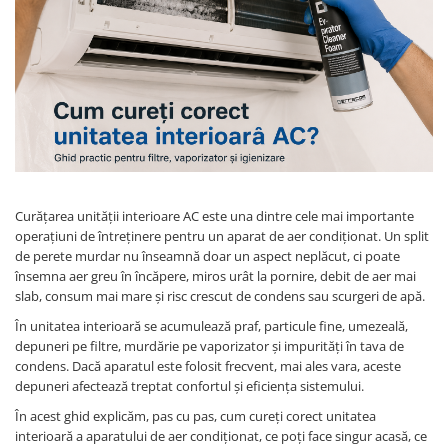
REZISTENTE DIGIVRARE
VAPORIZATOARE LU-VE
Compresoare Cubigel R134a
Compresoare Cubigel R404a
REZISTENTE SILICONICE
Compresoare Jiaxipera
Uleiuri
Ventilatoare
Ventilatoare EbmPapst
Ventilatoare WEIGUANG
Ventilatoare turbina
VENTILATOARE AXIALE
Curățarea unității interioare AC este una dintre cele mai importante
operațiuni de întreținere pentru un aparat de aer condiționat. Un split
de perete murdar nu înseamnă doar un aspect neplăcut, ci poate
însemna aer greu în încăpere, miros urât la pornire, debit de aer mai
slab, consum mai mare și risc crescut de condens sau scurgeri de apă.
În unitatea interioară se acumulează praf, particule fine, umezeală,
depuneri pe filtre, murdărie pe vaporizator și impurități în tava de
condens. Dacă aparatul este folosit frecvent, mai ales vara, aceste
depuneri afectează treptat confortul și eficiența sistemului.
În acest ghid explicăm, pas cu pas, cum cureți corect unitatea
interioară a aparatului de aer condiționat, ce poți face singur acasă, ce