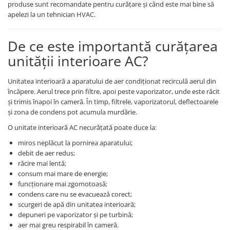
produse sunt recomandate pentru curățare și când este mai bine să
apelezi la un tehnician HVAC.
De ce este importantă curățarea
unității interioare AC?
Unitatea interioară a aparatului de aer condiționat recirculă aerul din
încăpere. Aerul trece prin filtre, apoi peste vaporizator, unde este răcit
și trimis înapoi în cameră. În timp, filtrele, vaporizatorul, deflectoarele
și zona de condens pot acumula murdărie.
O unitate interioară AC necurățată poate duce la:
miros neplăcut la pornirea aparatului;
debit de aer redus;
răcire mai lentă;
consum mai mare de energie;
funcționare mai zgomotoasă;
condens care nu se evacuează corect;
scurgeri de apă din unitatea interioară;
depuneri pe vaporizator și pe turbină;
aer mai greu respirabil în cameră.