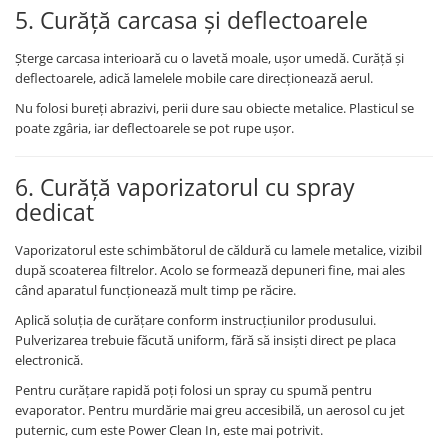
5. Curăță carcasa și deflectoarele
Șterge carcasa interioară cu o lavetă moale, ușor umedă. Curăță și
deflectoarele, adică lamelele mobile care direcționează aerul.
Nu folosi bureți abrazivi, perii dure sau obiecte metalice. Plasticul se
poate zgâria, iar deflectoarele se pot rupe ușor.
6. Curăță vaporizatorul cu spray
dedicat
Vaporizatorul este schimbătorul de căldură cu lamele metalice, vizibil
după scoaterea filtrelor. Acolo se formează depuneri fine, mai ales
când aparatul funcționează mult timp pe răcire.
Aplică soluția de curățare conform instrucțiunilor produsului.
Pulverizarea trebuie făcută uniform, fără să insiști direct pe placa
electronică.
Pentru curățare rapidă poți folosi un spray cu spumă pentru
evaporator. Pentru murdărie mai greu accesibilă, un aerosol cu jet
puternic, cum este Power Clean In, este mai potrivit.