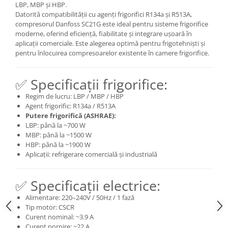
LBP, MBP și HBP.
Datorită compatibilității cu agenți frigorifici R134a și R513A,
compresorul Danfoss SC21G este ideal pentru sisteme frigorifice
moderne, oferind eficiență, fiabilitate și integrare ușoară în
aplicații comerciale. Este alegerea optimă pentru frigotehniști și
pentru înlocuirea compresoarelor existente în camere frigorifice.
✅ Specificații frigorifice:
Regim de lucru: LBP / MBP / HBP
Agent frigorific: R134a / R513A
Putere frigorifică (ASHRAE):
LBP: până la ~700 W
MBP: până la ~1500 W
HBP: până la ~1900 W
Aplicații: refrigerare comercială și industrială
✅ Specificații electrice:
Alimentare: 220–240V / 50Hz / 1 fază
Tip motor: CSCR
Curent nominal: ~3.9 A
Curent pornire: ~22 A