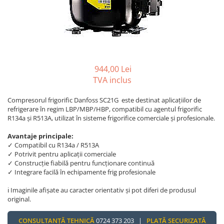
REZISTENTE DIGIVRARE
VAPORIZATOARE LU-VE
Compresoare Cubigel R134a
Compresoare Cubigel R404a
REZISTENTE SILICONICE
Compresoare Jiaxipera
Uleiuri
Ventilatoare
Ventilatoare EbmPapst
944,00 Lei
Ventilatoare WEIGUANG
TVA inclus
Ventilatoare turbina
Compresorul frigorific Danfoss SC21G este destinat aplicațiilor de
VENTILATOARE AXIALE
refrigerare în regim LBP/MBP/HBP, compatibil cu agentul frigorific
R134a și R513A, utilizat în sisteme frigorifice comerciale și profesionale.
Avantaje principale:
✓ Compatibil cu R134a / R513A
✓ Potrivit pentru aplicații comerciale
✓ Construcție fiabilă pentru funcționare continuă
✓ Integrare facilă în echipamente frig profesionale
ℹ️ Imaginile afișate au caracter orientativ și pot diferi de produsul
original.
CONSULTANȚĂ TEHNICĂ
0724 373 203 |
PLATĂ SECURIZATĂ