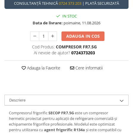
CONSULTANȚĂ TEHNICĂ
0724 373 203
| PLATĂ SECURIZATĂ
IN STOC
Data de livrare:
poimaine, 11.08.2026
ADAUGA IN COS
Cod Produs:
COMPRESOR FR7.5G
Ai nevoie de ajutor?
0724373203
Adauga la Favorite
Cere informatii
Descriere
Compresorul frigorific
SECOP FR7.5G
este un compresor
hermetic proiectat pentru aplicații de refrigerare comercială și
echipamente frigorifice profesionale. Modelul este optimizat
pentru utilizarea cu
agent frigorific R134a
și este compatibil cu