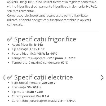
aplicații
LBP și HBP
, fiind utilizat frecvent în frigidere comerciale,
vitrine frigorifice și echipamente frigorifice din domeniul HoReCa
sau retail alimentar.
Compresoarele Secop sunt recunoscute pentru fiabilitate
ridicată, eficiență energetică și funcționare stabilă în aplicații
comerciale.
✅ Specificații frigorifice
Agent frigorific:
R134a
Tip aplicație:
LBP / HBP
Putere frigorifică:
408 W la -10°C
Temperatură evaporare:
-30°C până la +10°C
Temperatură maximă condensare:
60°C
✅ Specificații electrice
Tensiune alimentare:
220-240 V
Frecvență:
50 / 60 Hz
Tip motor:
RSIR / CSIR
Curent pornire (LRA):
8.1 A
Curent funcționare aproximativ:
0.81 – 1.64 A