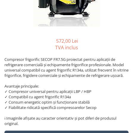
REZISTENTE DIGIVRARE
VAPORIZATOARE LU-VE
Compresoare Cubigel R134a
Compresoare Cubigel R404a
REZISTENTE SILICONICE
Compresoare Jiaxipera
Uleiuri
Ventilatoare
Ventilatoare EbmPapst
572,00 Lei
Ventilatoare WEIGUANG
TVA inclus
Ventilatoare turbina
Compresor frigorific SECOP FR7.5G proiectat pentru aplicații de
VENTILATOARE AXIALE
refrigerare comercială și echipamente frigorifice profesionale. Model
universal compatibil cu agent frigorific R134a, utilizat frecvent în vitrine
frigorifice, frigidere comerciale și echipamente de refrigerare ușoară.
Avantaje principale:
✓ Compresor universal pentru aplicații LBP / HBP
✓ Compatibil cu agent frigorific R134a
✓ Consum energetic optim și funcționare stabilă
✓ Fiabilitate ridicată specifică compresoarelor Secop
ℹ️ Imaginile afișate au caracter orientativ și pot diferi de produsul
original.