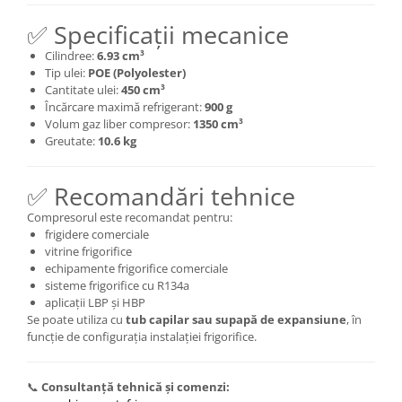
✅ Specificații mecanice
Cilindree:
6.93 cm³
Tip ulei:
POE (Polyolester)
Cantitate ulei:
450 cm³
Încărcare maximă refrigerant:
900 g
Volum gaz liber compresor:
1350 cm³
Greutate:
10.6 kg
✅ Recomandări tehnice
Compresorul este recomandat pentru:
frigidere comerciale
vitrine frigorifice
echipamente frigorifice comerciale
sisteme frigorifice cu R134a
aplicații LBP și HBP
Se poate utiliza cu
tub capilar sau supapă de expansiune
, în
funcție de configurația instalației frigorifice.
📞
Consultanță tehnică și comenzi: