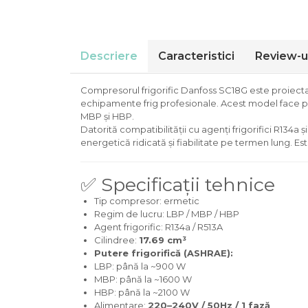
Descriere
Caracteristici
Review-u
Compresorul frigorific Danfoss SC18G este proiectat pe
echipamente frig profesionale. Acest model face pa
MBP și HBP.
Datorită compatibilității cu agenți frigorifici R134a
energetică ridicată și fiabilitate pe termen lung. Es
✅ Specificații tehnice
Tip compresor: ermetic
Regim de lucru: LBP / MBP / HBP
Agent frigorific: R134a / R513A
Cilindree:
17.69 cm³
Putere frigorifică (ASHRAE):
LBP: până la ~900 W
MBP: până la ~1600 W
HBP: până la ~2100 W
Alimentare:
220–240V / 50Hz / 1 fază