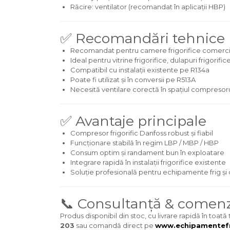
Răcire: ventilator (recomandat în aplicații HBP)
✅ Recomandări tehnice
Recomandat pentru camere frigorifice comercia
Ideal pentru vitrine frigorifice, dulapuri frigorifi
Compatibil cu instalații existente pe R134a
Poate fi utilizat și în conversii pe R513A
Necesită ventilare corectă în spațiul compresoru
✅ Avantaje principale
Compresor frigorific Danfoss robust și fiabil
Funcționare stabilă în regim LBP / MBP / HBP
Consum optim și randament bun în exploatare
Integrare rapidă în instalații frigorifice existente
Soluție profesională pentru echipamente frig și 
📞 Consultanță & comenz
Produs disponibil din stoc, cu livrare rapidă în toat
203
sau comandă direct pe
www.echipamentefr