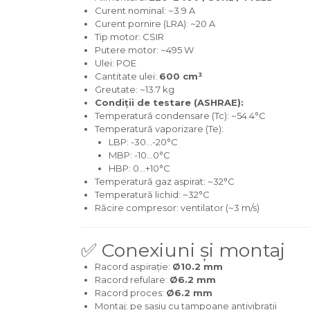
Curent nominal: ~3.9 A
Curent pornire (LRA): ~20 A
Tip motor: CSIR
Putere motor: ~495 W
Ulei: POE
Cantitate ulei:
600 cm³
Greutate: ~13.7 kg
Condiții de testare (ASHRAE):
Temperatură condensare (Tc): ~54.4°C
Temperatură vaporizare (Te):
LBP: -30…-20°C
MBP: -10…0°C
HBP: 0…+10°C
Temperatură gaz aspirat: ~32°C
Temperatură lichid: ~32°C
CONTACTEAZĂ-
AT
Răcire compresor: ventilator (~3 m/s)
CONSUMABILE
BLOG
NE
✅ Conexiuni și montaj
Racord aspirație:
Ø10.2 mm
Racord refulare:
Ø6.2 mm
Racord proces:
Ø6.2 mm
Montaj: pe șasiu cu tampoane antivibrații