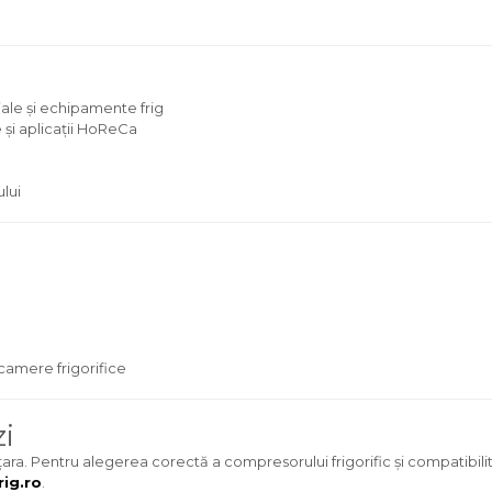
le și echipamente frig
ce și aplicații HoReCa
lui
camere frigorifice
i
ă țara. Pentru alegerea corectă a compresorului frigorific și compatibili
ig.ro
.