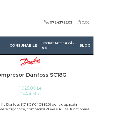
0724373203
0,00
CONTACTEAZĂ-
CONSUMABILE
BLOG
NE
ompresor Danfoss SC18G
1.025,00 Lei
TVA inclus
ific Danfoss SC18G (104G8820) pentru aplicații
ere frigorifice, compatibil R134a și R513A, funcționare