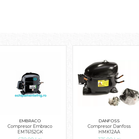
EMBRACO
DANFOSS
Compresor Embraco
Compresor Danfoss
EMT6152GK
HMK12AA