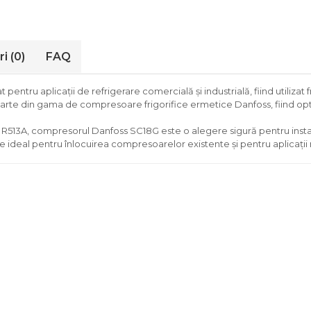
ri
(0)
FAQ
ntru aplicații de refrigerare comercială și industrială, fiind utilizat fr
rte din gama de compresoare frigorifice ermetice Danfoss, fiind opti
 și R513A, compresorul Danfoss SC18G este o alegere sigură pentru insta
te ideal pentru înlocuirea compresoarelor existente și pentru aplicații 