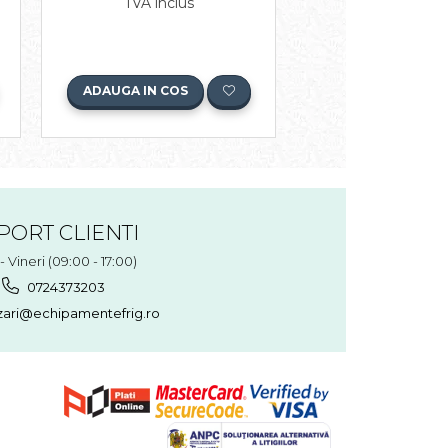
820,00 Le
TVA inclus
TVA inclu
ADAUGA IN COS
ADAUGA IN COS
PORT CLIENTI
- Vineri (09:00 - 17:00)
0724373203
ari@echipamentefrig.ro