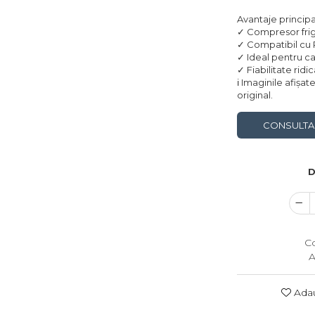
Avantaje principa
✓ Compresor frig
✓ Compatibil cu 
✓ Ideal pentru ca
✓ Fiabilitate ridi
ℹ️ Imaginile afișa
original.
CONSULTA
D
C
A
Adau