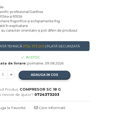
le:
orific profesional Danfoss
R134a și R513A
mere frigorifice și echipamente frig
cată în exploatare
te au caracter orientativ și pot diferi de produsul
NȚĂ TEHNICĂ
0724 373 203
| PLATĂ SECURIZATĂ
IN STOC
ata de livrare:
poimaine, 09.08.2026
ADAUGA IN COS
od Produs:
COMPRESOR SC 18 G
i nevoie de ajutor?
0724373203
ga la Favorite
Cere informatii