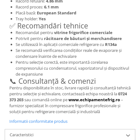
Racord refulare:
4.86 mm
Racord proces:
6.1 mm
Placă bază:
European Standard
Tray holder:
Yes
✅ Recomandări tehnice
Recomandat pentru
vitrine frigorifice comerciale
Potrivit pentru
răcitoare de băuturi și merchandisere
Se utilizează în aplicații comerciale refrigerare cu
R134a
Se recomandă verificarea condițiilor reale de evaporare și
condensare înainte de echivalare
Pentru selecție corectă, este importantă corelarea
compresorului cu condensatorul, vaporizatorul și dispozitivul
de expansiune
📞 Consultanță & comenzi
Pentru disponibilitate în stoc, livrare rapidă și consultanță tehnică
pentru selecție și echivalare, contactează echipa noastră la
0724
373 203
sau comandă online pe
www.echipamentefrig.ro
–
furnizor specializat în compresoare frigorifice profesionale și
soluții pentru refrigerare comercială și industrială
Informatii conformitate produs
Caracteristici