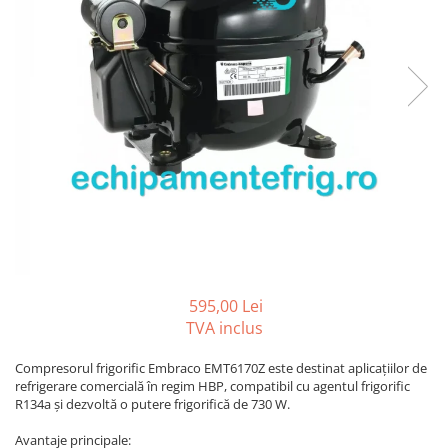
REZISTENTE DIGIVRARE
VAPORIZATOARE LU-VE
Compresoare Cubigel R134a
Compresoare Cubigel R404a
REZISTENTE SILICONICE
Compresoare Jiaxipera
Uleiuri
Ventilatoare
Ventilatoare EbmPapst
Ventilatoare WEIGUANG
Ventilatoare turbina
VENTILATOARE AXIALE
595,00 Lei
TVA inclus
Compresorul frigorific Embraco EMT6170Z este destinat aplicațiilor de
refrigerare comercială în regim HBP, compatibil cu agentul frigorific
R134a și dezvoltă o putere frigorifică de 730 W.
Avantaje principale: