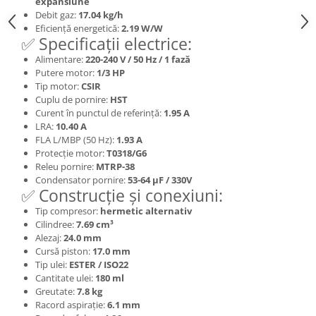
expansiune
Debit gaz:
17.04 kg/h
Eficiență energetică:
2.19 W/W
✅ Specificații electrice:
Alimentare:
220-240 V / 50 Hz / 1 fază
Putere motor:
1/3 HP
Tip motor:
CSIR
Cuplu de pornire:
HST
Curent în punctul de referință:
1.95 A
LRA:
10.40 A
FLA L/MBP (50 Hz):
1.93 A
Protecție motor:
T0318/G6
Releu pornire:
MTRP-38
Condensator pornire:
53-64 µF / 330V
✅ Construcție și conexiuni:
Tip compresor:
hermetic alternativ
Cilindree:
7.69 cm³
Alezaj:
24.0 mm
Cursă piston:
17.0 mm
Tip ulei:
ESTER / ISO22
Cantitate ulei:
180 ml
Greutate:
7.8 kg
Racord aspirație:
6.1 mm