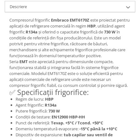
Descriere
Compresorul frigorific
Embraco EMT6170Z
este proiectat pentru
aplicații de refrigerare comercială în regim
HBP
, utilizând agent
frigorific
R134a
și oferind o capacitate frigorifică de
730 W
în
condițiile de referință din fișa producătorului. Este un model
potrivit pentru vitrine frigorifice, răcitoare de băuturi,
merchandisere și alte echipamente frigorifice profesionale care
funcționează în domeniul temperaturilor pozitive.
Seria
EMT
este apreciată pentru dimensiunile compacte,
funcționarea stabilă și integrarea facilă în sisteme frigorifice
comerciale. Modelul EMT6170Z este o soluție eficientă pentru
aplicații comerciale de refrigerare unde este necesar un
compresor frigorific fiabil, cu consum controlat și pornire sigură.
✅ Specificații frigorifice:
Regim de lucru:
HBP
Agent frigorific:
R134a
Putere frigorifică:
730 W
Condiții de testare:
EN12900 HBP-HH
Punct de referință:
Tevap. +5°C / Tcond. +50°C
Domeniu temperatură evaporare:
-15°C până la +10°C
Dispozitiv de expansiune:
tub capilar sau ventil de