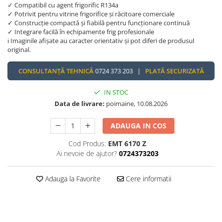
✓ Compatibil cu agent frigorific R134a
✓ Potrivit pentru vitrine frigorifice și răcitoare comerciale
✓ Construcție compactă și fiabilă pentru funcționare continuă
✓ Integrare facilă în echipamente frig profesionale
ℹ️ Imaginile afișate au caracter orientativ și pot diferi de produsul
original.
CONSULTANȚĂ TEHNICĂ
0724 373 203 |
PLATĂ SECURIZATĂ
IN STOC
Data de livrare:
poimaine, 10.08.2026
ADAUGA IN COS
Cod Produs:
EMT 6170 Z
Ai nevoie de ajutor?
0724373203
Adauga la Favorite
Cere informatii