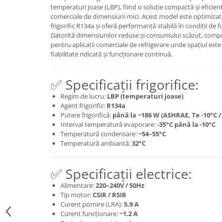
temperaturi joase (LBP), fiind o soluție compactă și eficie
comerciale de dimensiuni mici. Acest model este optimizat 
frigorific R134a și oferă performanță stabilă în condiții de
Datorită dimensiunilor reduse și consumului scăzut, compre
pentru aplicații comerciale de refrigerare unde spațiul este
fiabilitate ridicată și funcționare continuă.
✅ Specificații frigorifice:
Regim de lucru:
LBP (temperaturi joase)
Agent frigorific:
R134a
Putere frigorifică:
până la ~186 W (ASHRAE, Te -10°C / 
Interval temperatură evaporare:
-35°C până la -10°C
Temperatură condensare:
~54–55°C
Temperatură ambiantă:
32°C
✅ Specificații electrice:
Alimentare:
220–240V / 50Hz
Tip motor:
CSIR / RSIR
Curent pornire (LRA):
5.9 A
Curent funcționare:
~1.2 A