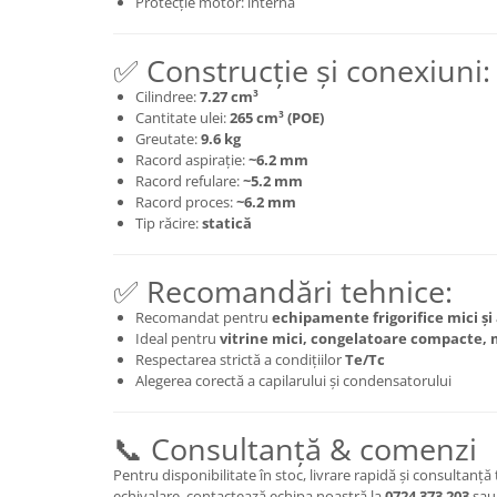
Protecție motor: internă
✅ Construcție și conexiuni:
Cilindree:
7.27 cm³
Cantitate ulei:
265 cm³ (POE)
Greutate:
9.6 kg
Racord aspirație:
~6.2 mm
Racord refulare:
~5.2 mm
Racord proces:
~6.2 mm
Tip răcire:
statică
✅ Recomandări tehnice:
Recomandat pentru
echipamente frigorifice mici și 
Ideal pentru
vitrine mici, congelatoare compacte, 
Respectarea strictă a condițiilor
Te/Tc
Alegerea corectă a capilarului și condensatorului
📞 Consultanță & comenzi
Pentru disponibilitate în stoc, livrare rapidă și consultanță 
echivalare, contactează echipa noastră la
0724 373 203
sau