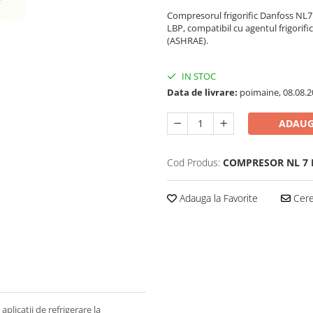
Compresorul frigorific Danfoss NL7F 
LBP, compatibil cu agentul frigorifi
(ASHRAE).
IN STOC
Data de livrare:
poimaine, 08.08.2
ADAUG
Cod Produs:
COMPRESOR NL 7 
Adauga la Favorite
Cere 
licații de refrigerare la