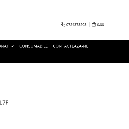
0724373203
0,00
ONAT
CONSUMABILE
CONTACTEAZĂ-NE
L7F