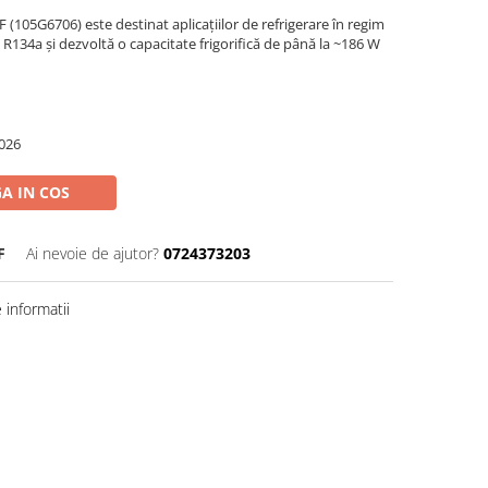
(105G6706) este destinat aplicațiilor de refrigerare în regim
c R134a și dezvoltă o capacitate frigorifică de până la ~186 W
026
A IN COS
F
Ai nevoie de ajutor?
0724373203
informatii