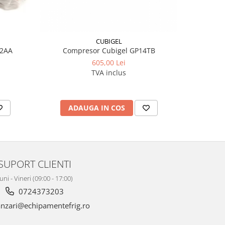
CUBIGEL
12AA
Compresor Cubigel GP14TB
Compr
605,00 Lei
TVA inclus
ADAUGA IN COS
AD
SUPORT CLIENTI
uni - Vineri (09:00 - 17:00)
0724373203
nzari@echipamentefrig.ro