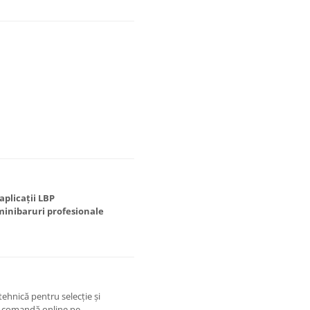
aplicații LBP
minibaruri profesionale
tehnică pentru selecție și
 comandă online pe