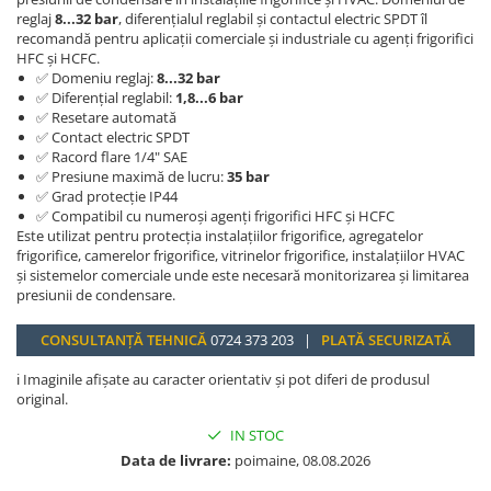
reglaj
8...32 bar
, diferențialul reglabil și contactul electric SPDT îl
recomandă pentru aplicații comerciale și industriale cu agenți frigorifici
HFC și HCFC.
✅ Domeniu reglaj:
8...32 bar
✅ Diferențial reglabil:
1,8...6 bar
✅ Resetare automată
✅ Contact electric SPDT
✅ Racord flare 1/4" SAE
✅ Presiune maximă de lucru:
35 bar
✅ Grad protecție IP44
✅ Compatibil cu numeroși agenți frigorifici HFC și HCFC
Este utilizat pentru protecția instalațiilor frigorifice, agregatelor
frigorifice, camerelor frigorifice, vitrinelor frigorifice, instalațiilor HVAC
și sistemelor comerciale unde este necesară monitorizarea și limitarea
presiunii de condensare.
CONSULTANȚĂ TEHNICĂ
0724 373 203 |
PLATĂ SECURIZATĂ
ℹ️ Imaginile afișate au caracter orientativ și pot diferi de produsul
original.
IN STOC
Data de livrare:
poimaine, 08.08.2026