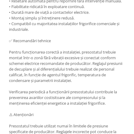
• Resetare automată pentru repornire fără intervenție manuală.
• Fiabilitate ridicată în exploatare continuă.
• Durată mare de viață a contactelor electrice.
• Montaj simplu și întreținere redusă.
• Compatibil cu majoritatea instalațiilor frigorifice comerciale și
industriale.
✅ Recomandări tehnice
Pentru funcționarea corectă a instalației, presostatul trebuie
montat într-o zonă fără vibrații excesive și conectat conform
schemei electrice recomandate de producător. Reglajul presiunii
de decuplare și al diferențialului trebuie realizat de personal
calificat, în funcție de agentul frigorific, temperatura de
condensare și parametrii instalației.
Verificarea periodică a funcționării presostatului contribuie la
prevenirea avariilor costisitoare ale compresorului și la
menținerea eficienței energetice a instalației frigorifice.
⚠️ Atenționări
Presostatul trebuie utilizat numai în limitele de presiune
specificate de producător. Reglajele incorecte pot conduce la