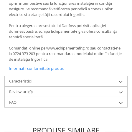
opriri intempestive sau la funcționarea instalației în condiții
nesigure. Se recomandă verificarea periodică a conexiunilor
electrice și a etanșeității racordului frigorific.
Pentru alegerea presostatului Danfoss potrivit aplicației
dumneavoastră, echipa EchipamenteFrig vă oferă consultanță
tehnică specializată.
Comandați online pe www.echipamentefrig.ro sau contactați-ne
la 0724 373 203 pentru recomandarea modelului optim în funcție
de instalația frigorifică.
Informatii conformitate produs
Caracteristici
Review-uri
(0)
FAQ
PRODUSE SIMILARE