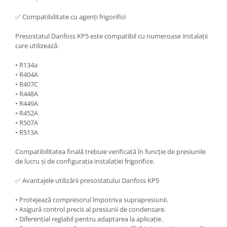
✅ Compatibilitate cu agenți frigorifici
Presostatul Danfoss KP5 este compatibil cu numeroase instalații
care utilizează:
• R134a
• R404A
• R407C
• R448A
• R449A
• R452A
• R507A
• R513A
Compatibilitatea finală trebuie verificată în funcție de presiunile
de lucru și de configurația instalației frigorifice.
✅ Avantajele utilizării presostatului Danfoss KP5
• Protejează compresorul împotriva suprapresiunii.
• Asigură control precis al presiunii de condensare.
• Diferențial reglabil pentru adaptarea la aplicație.