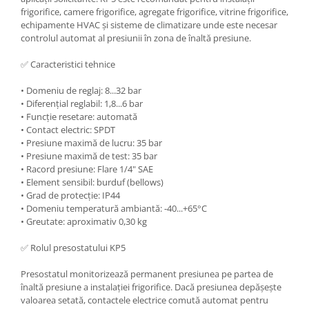
frigorifice, camere frigorifice, agregate frigorifice, vitrine frigorifice,
echipamente HVAC și sisteme de climatizare unde este necesar
controlul automat al presiunii în zona de înaltă presiune.
✅ Caracteristici tehnice
• Domeniu de reglaj: 8...32 bar
• Diferențial reglabil: 1,8...6 bar
• Funcție resetare: automată
• Contact electric: SPDT
• Presiune maximă de lucru: 35 bar
• Presiune maximă de test: 35 bar
• Racord presiune: Flare 1/4" SAE
• Element sensibil: burduf (bellows)
• Grad de protecție: IP44
• Domeniu temperatură ambiantă: -40...+65°C
• Greutate: aproximativ 0,30 kg
✅ Rolul presostatului KP5
Presostatul monitorizează permanent presiunea pe partea de
înaltă presiune a instalației frigorifice. Dacă presiunea depășește
valoarea setată, contactele electrice comută automat pentru