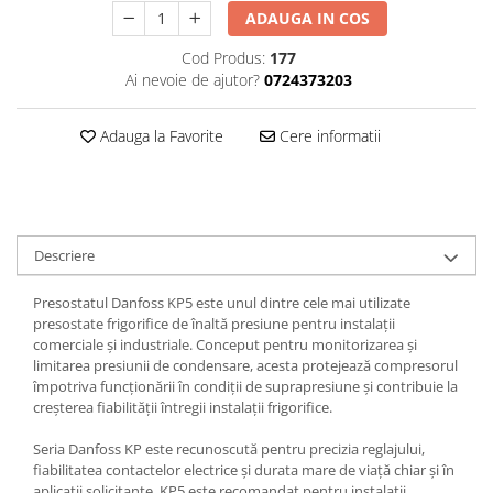
ADAUGA IN COS
Cod Produs:
177
Ai nevoie de ajutor?
0724373203
Adauga la Favorite
Cere informatii
Descriere
Presostatul Danfoss KP5 este unul dintre cele mai utilizate
presostate frigorifice de înaltă presiune pentru instalații
comerciale și industriale. Conceput pentru monitorizarea și
limitarea presiunii de condensare, acesta protejează compresorul
împotriva funcționării în condiții de suprapresiune și contribuie la
creșterea fiabilității întregii instalații frigorifice.
Seria Danfoss KP este recunoscută pentru precizia reglajului,
fiabilitatea contactelor electrice și durata mare de viață chiar și în
aplicații solicitante. KP5 este recomandat pentru instalații