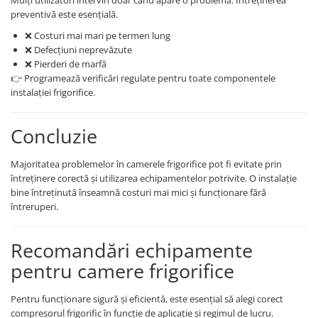
Mulți utilizatori intervin doar când apare o problemă. Întreținerea
preventivă este esențială.
❌ Costuri mai mari pe termen lung
❌ Defecțiuni neprevăzute
❌ Pierderi de marfă
👉 Programează verificări regulate pentru toate componentele
instalației frigorifice.
Concluzie
Majoritatea problemelor în camerele frigorifice pot fi evitate prin
întreținere corectă și utilizarea echipamentelor potrivite. O instalație
bine întreținută înseamnă costuri mai mici și funcționare fără
întreruperi.
Recomandări echipamente
pentru camere frigorifice
Pentru funcționare sigură și eficientă, este esențial să alegi corect
compresorul frigorific în funcție de aplicație și regimul de lucru.