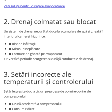
Vezi soluții pentru curățare evaporatoare
2. Drenaj colmatat sau blocat
Un sistem de drenaj necurățat duce la acumulare de apă și gheață în
interiorul camerei frigorifice.
❌ Risc de infiltrații
❌ Mirosuri neplăcute
❌ Formare de gheață pe evaporator
👉 Verifică periodic scurgerea și curăță conductele de drenaj.
3. Setări incorecte ale
temperaturii și controlerului
Setările greșite duc la cicluri prea dese de pornire-oprire ale
compresorului.
❌ Uzură accelerată a compresorului
❌ Consum ridicat