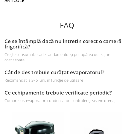
ARTICOLE
FAQ
Ce se întâmplă dacă nu întrețin corect o cameră
frigorifică?
Crește consumul, scade randamentul și pot apărea defecțiuni
costisitoare
Cât de des trebuie curățat evaporatorul?
Recomandat la 3–6 luni, în funcție de utilizare
Ce echipamente trebuie verificate periodic?
Compresor, evaporator, condensator, controler și sistem drenaj.