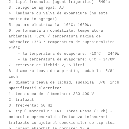
2. tipul freonului (agent frigorific): R404a
3. categorie agregat: AJ
4. laminare cu valva de expansiune (nu este
continuta in agregat)
5. putere electrica la -10°C: 1669W;
6. performanta in conditiile: temperatura
ambientala +32°C / temperatura maxima de
subracire +3°C / temperatura de supraincalzire
+10°C
- la temperatura de evaporare: -10°C = 2440W
- la temperatura de evaporare: 0°C = 3470W
7. rezervor de lichid: 2,35 litri
8. diametru teava de aspiratie, sudabila: 5/8"
inch
9. diametru teava de lichid, sudabila: 3/8" inch
Specificatii electrice:
1. tensiunea de alimentare: 380-400 V
2. trifazat
3. frecventa: 50 Hz
4. tipul motorului: TRI. Three Phase (3 Ph) -
motorul compresorului efectueaza infasurari
trifazate cu ajutorul conexiunilor de tip stea
5. curent absorbit la pornire: 23 A