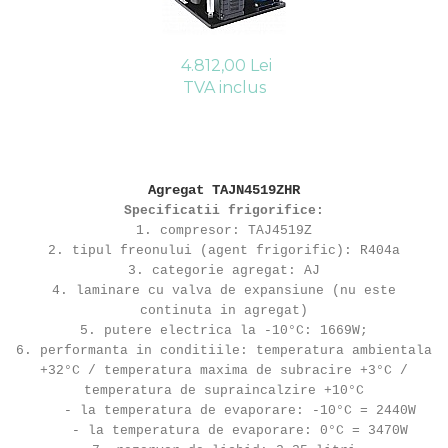
Compresoare Cubigel R404a
REZISTENTE SILICONICE
Compresoare Jiaxipera
Uleiuri
4.812,00 Lei
Ventilatoare
TVA inclus
Ventilatoare EbmPapst
Ventilatoare WEIGUANG
Ventilatoare turbina
VENTILATOARE AXIALE
Agregat TAJN4519ZHR
Specificatii frigorifice:
1. compresor: TAJ4519Z
2. tipul freonului (agent frigorific): R404a
3. categorie agregat: AJ
4. laminare cu valva de expansiune (nu este
continuta in agregat)
5. putere electrica la -10°C: 1669W;
6. performanta in conditiile: temperatura ambientala
+32°C / temperatura maxima de subracire +3°C /
temperatura de supraincalzire +10°C
- la temperatura de evaporare: -10°C = 2440W
- la temperatura de evaporare: 0°C = 3470W