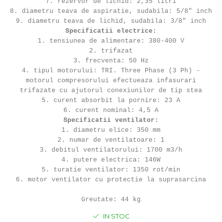
7. rezervor de lichid: 2,35 litri
8. diametru teava de aspiratie, sudabila: 5/8" inch
9. diametru teava de lichid, sudabila: 3/8" inch
Specificatii electrice:
1. tensiunea de alimentare: 380-400 V
2. trifazat
3. frecventa: 50 Hz
4. tipul motorului: TRI. Three Phase (3 Ph) -
motorul compresorului efectueaza infasurari
trifazate cu ajutorul conexiunilor de tip stea
5. curent absorbit la pornire: 23 A
6. curent nominal: 4,5 A
Specificatii ventilator:
1. diametru elice: 350 mm
2. numar de ventilatoare: 1
3. debitul ventilatorului: 1700 m3/h
4. putere electrica: 146W
5. turatie ventilator: 1350 rot/min
6. motor ventilator cu protectie la suprasarcina
Greutate: 44 kg
IN STOC