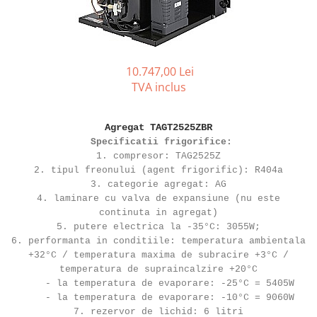
REZISTENTE DIGIVRARE
VAPORIZATOARE LU-VE
Compresoare Cubigel R134a
Compresoare Cubigel R404a
REZISTENTE SILICONICE
Compresoare Jiaxipera
Uleiuri
Ventilatoare
10.747,00 Lei
TVA inclus
Ventilatoare EbmPapst
Ventilatoare WEIGUANG
Ventilatoare turbina
Agregat TAGT2525ZBR
Specificatii frigorifice:
VENTILATOARE AXIALE
1. compresor: TAG2525Z
2. tipul freonului (agent frigorific): R404a
3. categorie agregat: AG
4. laminare cu valva de expansiune (nu este
continuta in agregat)
5. putere electrica la -35°C: 3055W;
6. performanta in conditiile: temperatura ambientala
+32°C / temperatura maxima de subracire +3°C /
temperatura de supraincalzire +20°C
- la temperatura de evaporare: -25°C = 5405W
- la temperatura de evaporare: -10°C = 9060W
7. rezervor de lichid: 6 litri