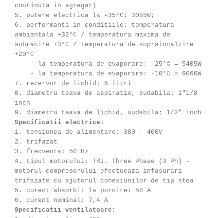
continuta in agregat)
5. putere electrica la -35°C: 3055W;
6. performanta in conditiile: temperatura
ambientala +32°C / temperatura maxima de
subracire +3°C / temperatura de supraincalzire
+20°C
- la temperatura de evaporare: -25°C = 5405W
- la temperatura de evaporare: -10°C = 9060W
7. rezervor de lichid: 6 litri
8. diametru teava de aspiratie, sudabila: 1"1/8
inch
9. diametru teava de lichid, sudabila: 1/2" inch
Specificatii electrice:
1. tensiunea de alimentare: 380 - 400V
2. trifazat
3. frecventa: 50 Hz
4. tipul motorului: TRI. Three Phase (3 Ph) -
motorul compresorului efectueaza infasurari
trifazate cu ajutorul conexiunilor de tip stea
5. curent absorbit la pornire: 58 A
6. curent nominal: 7,4 A
Specificatii ventilatoare: