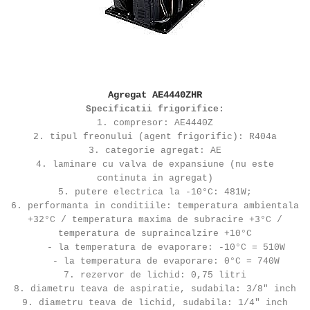
REZISTENTE DIGIVRARE
VAPORIZATOARE LU-VE
Compresoare Cubigel R134a
Compresoare Cubigel R404a
REZISTENTE SILICONICE
Compresoare Jiaxipera
Uleiuri
Ventilatoare
Ventilatoare EbmPapst
Agregat AE4440ZHR
Ventilatoare WEIGUANG
Specificatii frigorifice:
Ventilatoare turbina
1. compresor: AE4440Z
2. tipul freonului (agent frigorific): R404a
VENTILATOARE AXIALE
3. categorie agregat: AE
4. laminare cu valva de expansiune (nu este
continuta in agregat)
5. putere electrica la -10°C: 481W;
6. performanta in conditiile: temperatura ambientala
+32°C / temperatura maxima de subracire +3°C /
temperatura de supraincalzire +10°C
- la temperatura de evaporare: -10°C = 510W
- la temperatura de evaporare: 0°C = 740W
7. rezervor de lichid: 0,75 litri
8. diametru teava de aspiratie, sudabila: 3/8" inch
9. diametru teava de lichid, sudabila: 1/4" inch