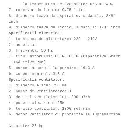
- la temperatura de evaporare: 0°C = 740W
7. rezervor de lichid: 0,75 litri
8. diametru teava de aspiratie, sudabila: 3/8"
inch
9. diametru teava de lichid, sudabila: 1/4" inch
Specificatii electrice:
1. tensiunea de alimentare: 220 - 240V
2. monofazat
3. frecventa: 50 Hz
4. tipul motorului: CSIR. CSIR (Capacitive Start
- Inductive Run)
5. curent absorbit la pornire: 16,3 A
6. curent nominal: 3,3 A
Specificatii ventilator:
1. diametru elice: 250 mm
2. numar de ventilatoare: 1
3. debitul ventilatorului: 800 m3/h
4. putere electrica: 25W
5. turatie ventilator: 1300 rot/min
6. motor ventilator cu protectie la suprasarcina
Greutate: 26 kg