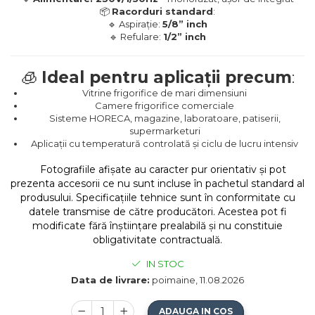
📦
Racorduri standard
:
🔹 Aspirație:
5/8” inch
🔹 Refulare:
1/2” inch
🧊
Ideal pentru aplicații precum
:
Vitrine frigorifice de mari dimensiuni
Camere frigorifice comerciale
Sisteme HORECA, magazine, laboratoare, patiserii,
supermarketuri
Aplicații cu temperatură controlată și ciclu de lucru intensiv
Fotografiile afișate au caracter pur orientativ și pot
prezenta accesorii ce nu sunt incluse în pachetul standard al
produsului. Specificațiile tehnice sunt în conformitate cu
datele transmise de către producători. Acestea pot fi
modificate fără înștiințare prealabilă și nu constituie
obligativitate contractuală.
IN STOC
Data de livrare:
poimaine, 11.08.2026
ADAUGA IN COS