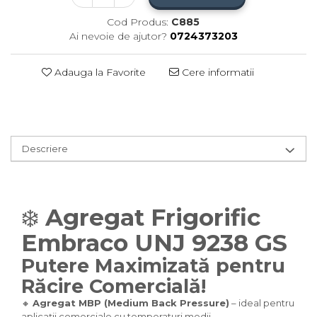
Cod Produs:
C885
Ai nevoie de ajutor?
0724373203
Adauga la Favorite
Cere informatii
Descriere
❄️
Agregat Frigorific
Embraco UNJ 9238 GS
Putere Maximizată pentru
Răcire Comercială!
🔸
Agregat MBP (Medium Back Pressure)
– ideal pentru
aplicații comerciale cu temperaturi medii