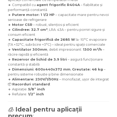
🔸 Compatibil cu
agent frigorific R404A
– fiabilitate și
performanță constantă
🔸
Putere motor: 1 1/2 HP
– capacitate mare pentru nevoi
serioase de refrigerare
🔸
Motor CSR
– robust, silențios și eficient
🔸
Cilindree: 32.7 cm³
, LRA: 43A – pentru porniri sigure și
consum eficient
🔸
Capacitate frigorifică de 2685 W
la -10°C evaporare
(TA +32°C, subrăcire +3°C) – ideal pentru spații comerciale
🔸
Ventilator 300mm
, debit impresionant:
1300 m³/h
–
răcire rapidă și eficientă
🔸
Rezervor de lichid de 3.9 litri
– asigură funcționare
constantă și stabilă
🔸
Dimensiuni: 600x440x372 mm
,
Greutate: 46 kg
–
pentru sisteme robuste și bine dimensionate
🔸
Alimentare: 230V/1/50Hz
– monofazat, ușor de integrat
📦
Racorduri standard
:
🔹 Aspirație:
5/8” inch
🔹 Refulare:
1/2” inch
🧊
Ideal pentru aplicații
precum
: