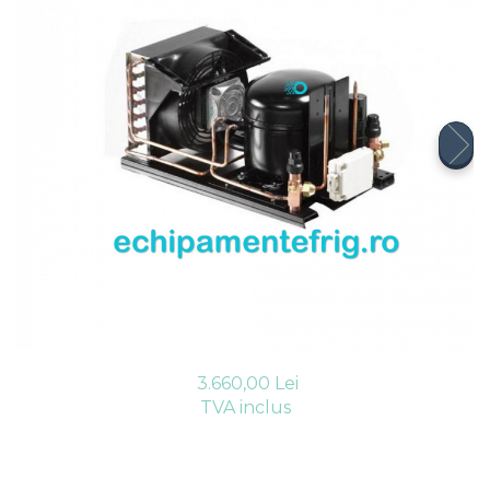
Compresoare Cubigel R404a
REZISTENTE SILICONICE
Compresoare Jiaxipera
Uleiuri
Ventilatoare
Ventilatoare EbmPapst
Ventilatoare WEIGUANG
Ventilatoare turbina
VENTILATOARE AXIALE
3.660,00 Lei
TVA inclus