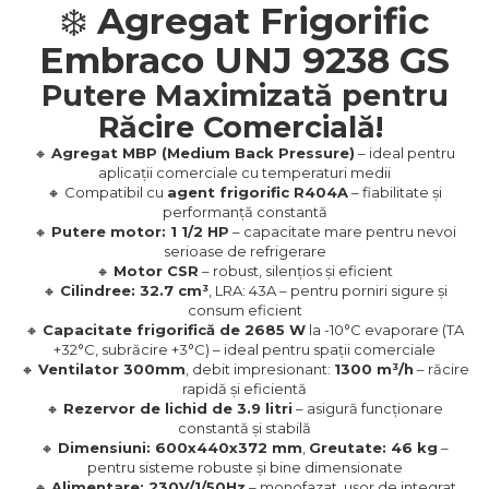
❄️
Agregat Frigorific
Embraco UNJ 9238 GS
Putere Maximizată pentru
Răcire Comercială!
🔸
Agregat MBP (Medium Back Pressure)
– ideal pentru
aplicații comerciale cu temperaturi medii
🔸 Compatibil cu
agent frigorific R404A
– fiabilitate și
performanță constantă
🔸
Putere motor: 1 1/2 HP
– capacitate mare pentru nevoi
serioase de refrigerare
🔸
Motor CSR
– robust, silențios și eficient
🔸
Cilindree: 32.7 cm³
, LRA: 43A – pentru porniri sigure și
consum eficient
🔸
Capacitate frigorifică de 2685 W
la -10°C evaporare (TA
+32°C, subrăcire +3°C) – ideal pentru spații comerciale
🔸
Ventilator 300mm
, debit impresionant:
1300 m³/h
– răcire
rapidă și eficientă
🔸
Rezervor de lichid de 3.9 litri
– asigură funcționare
constantă și stabilă
🔸
Dimensiuni: 600x440x372 mm
,
Greutate: 46 kg
–
pentru sisteme robuste și bine dimensionate
🔸
Alimentare: 230V/1/50Hz
– monofazat, ușor de integrat