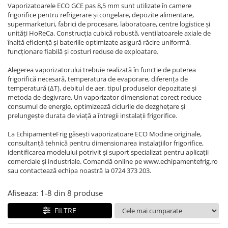
REZISTENTE DIGIVRARE
VAPORIZATOARE LU-VE
Compresoare Cubigel R134a
Vaporizatoarele ECO GCE pas 8,5 mm sunt utilizate în camere
frigorifice pentru refrigerare și congelare, depozite alimentare,
Compresoare Cubigel R404a
REZISTENTE SILICONICE
supermarketuri, fabrici de procesare, laboratoare, centre logistice și
Compresoare Jiaxipera
Uleiuri
unități HoReCa. Construcția cubică robustă, ventilatoarele axiale de
înaltă eficiență și bateriile optimizate asigură răcire uniformă,
Ventilatoare
funcționare fiabilă și costuri reduse de exploatare.
Ventilatoare EbmPapst
Alegerea vaporizatorului trebuie realizată în funcție de puterea
Ventilatoare WEIGUANG
frigorifică necesară, temperatura de evaporare, diferența de
temperatură (ΔT), debitul de aer, tipul produselor depozitate și
Ventilatoare turbina
metoda de degivrare. Un vaporizator dimensionat corect reduce
VENTILATOARE AXIALE
consumul de energie, optimizează ciclurile de dezghețare și
prelungește durata de viață a întregii instalații frigorifice.
La EchipamenteFrig găsești vaporizatoare ECO Modine originale,
consultanță tehnică pentru dimensionarea instalațiilor frigorifice,
identificarea modelului potrivit și suport specializat pentru aplicații
comerciale și industriale. Comandă online pe www.echipamentefrig.ro
sau contactează echipa noastră la 0724 373 203.
Afiseaza:
1-
8
din
8
produse
FILTRE