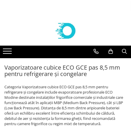
Componente frigorifice
Agregate
Compresoare
Vaporizatoare frigorifice
Aer conditionat
Controlere Dixell
Agregate Embraco
Compresoare Embraco
VAPORIZATOARE ECO-MODINE
Solutii curatare/igienizare
Filtre deshidratoare
AGREGATE EMBRACO R 134a
Compresoare frigorifice Embraco
Vaporizatoare ECO - Slim EVS
SUPORTI AER CONDITIONAT
R404A
AGREGATE EMBRACO R 404a
VAPORIZATOARE cubiceECO GCE/
FILTRE CASTEL
KITURI INSTALARE AER
Compresoare frigorifice Embraco
CTE PAS 6 REFRIGERARE
CONDITIONAT
Agregate Tecumseh
Valve Solenoid
R290
VAPORIZATOARE ECO cubice GCE
ACCESORII AER CONDITIONAT
AGREGATE TECUMSEH R 134a
Vaporizatoare cubice ECO GCE pas 8,5 mm
VALVE SOLENOID CASTEL
Compresoare Embraco R600a
PAS 8 REFRIGERARE/CONGELARE
AGREGATE TECUMSEH R 404a
pentru refrigerare și congelare
APARATE AER CONDITIONAT
Valve Termostatice
Compresoare Embraco R134a
VAPORIZATOARE ECO cubiceGCE
PAS 8.5 REFRIGERARE/ CONGELARE
Compresoare Tecumseh
VALVE TERMOSTATICE DANFOSS
Categoria Vaporizatoare cubice ECO GCE pas 8,5 mm pentru
VAPORIZATOARE ECO- pas 3
Cartuse si carcase
Compresoare Tecumseh R134a
refrigerare și congelare include evaporatoare profesionale ECO
dubluflux GDE refrigerare
Modine destinate instalațiilor frigorifice comerciale și industriale care
Compresoare Tecumseh R404A
CARTUSE DANFOSS
Vaporizatoare GUNAY
funcționează atât în aplicații MBP (Medium Back Pressure), cât și LBP
Compresoare Danfoss
CARTUSE CASTEL
(Low Back Pressure). Distanța de 8,5 mm dintre aripioarele bateriei
Vaporizatoare CUBICE GUNAY
oferă un echilibru excelent între eficiența schimbului de căldură,
Condensatoare
Compresoare Copeland
Vaporizatoare GUNAY DUBLU FLUX
debitul de aer și rezistența la formarea gheții, fiind recomandată
Racorduri absorbtie vibratii
pentru camere frigorifice cu regim mixt de temperatură.
Compresoare Cubigel
Vaporizatoare GUNAY UNGHIULARE