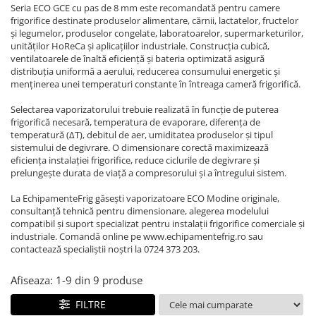
REZISTENTE DIGIVRARE
VAPORIZATOARE LU-VE
Compresoare Cubigel R134a
Seria ECO GCE cu pas de 8 mm este recomandată pentru camere
frigorifice destinate produselor alimentare, cărnii, lactatelor, fructelor
Compresoare Cubigel R404a
REZISTENTE SILICONICE
și legumelor, produselor congelate, laboratoarelor, supermarketurilor,
Compresoare Jiaxipera
Uleiuri
unităților HoReCa și aplicațiilor industriale. Construcția cubică,
ventilatoarele de înaltă eficiență și bateria optimizată asigură
Ventilatoare
distribuția uniformă a aerului, reducerea consumului energetic și
menținerea unei temperaturi constante în întreaga cameră frigorifică.
Ventilatoare EbmPapst
Ventilatoare WEIGUANG
Selectarea vaporizatorului trebuie realizată în funcție de puterea
frigorifică necesară, temperatura de evaporare, diferența de
Ventilatoare turbina
temperatură (ΔT), debitul de aer, umiditatea produselor și tipul
VENTILATOARE AXIALE
sistemului de degivrare. O dimensionare corectă maximizează
eficiența instalației frigorifice, reduce ciclurile de degivrare și
prelungește durata de viață a compresorului și a întregului sistem.
La EchipamenteFrig găsești vaporizatoare ECO Modine originale,
consultanță tehnică pentru dimensionare, alegerea modelului
compatibil și suport specializat pentru instalații frigorifice comerciale și
industriale. Comandă online pe www.echipamentefrig.ro sau
contactează specialiștii noștri la 0724 373 203.
Afiseaza:
1-
9
din
9
produse
FILTRE