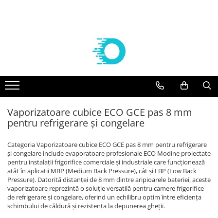
Componente frigorifice
Agregate
Compresoare
Vaporizatoare frigorifice
Aer conditionat
Controlere Dixell
Agregate Embraco
Compresoare Embraco
VAPORIZATOARE ECO-MODINE
Solutii curatare/igienizare
Filtre deshidratoare
AGREGATE EMBRACO R 134a
Compresoare frigorifice Embraco
Vaporizatoare ECO - Slim EVS
SUPORTI AER CONDITIONAT
R404A
AGREGATE EMBRACO R 404a
VAPORIZATOARE cubiceECO GCE/
FILTRE CASTEL
KITURI INSTALARE AER
Compresoare frigorifice Embraco
CTE PAS 6 REFRIGERARE
CONDITIONAT
Agregate Tecumseh
Valve Solenoid
R290
VAPORIZATOARE ECO cubice GCE
ACCESORII AER CONDITIONAT
AGREGATE TECUMSEH R 134a
Vaporizatoare cubice ECO GCE pas 8 mm
VALVE SOLENOID CASTEL
Compresoare Embraco R600a
PAS 8 REFRIGERARE/CONGELARE
AGREGATE TECUMSEH R 404a
pentru refrigerare și congelare
APARATE AER CONDITIONAT
Valve Termostatice
Compresoare Embraco R134a
VAPORIZATOARE ECO cubiceGCE
PAS 8.5 REFRIGERARE/ CONGELARE
Compresoare Tecumseh
VALVE TERMOSTATICE DANFOSS
Categoria Vaporizatoare cubice ECO GCE pas 8 mm pentru refrigerare
VAPORIZATOARE ECO- pas 3
Cartuse si carcase
Compresoare Tecumseh R134a
și congelare include evaporatoare profesionale ECO Modine proiectate
dubluflux GDE refrigerare
pentru instalații frigorifice comerciale și industriale care funcționează
Compresoare Tecumseh R404A
CARTUSE DANFOSS
Vaporizatoare GUNAY
atât în aplicații MBP (Medium Back Pressure), cât și LBP (Low Back
Compresoare Danfoss
CARTUSE CASTEL
Pressure). Datorită distanței de 8 mm dintre aripioarele bateriei, aceste
Vaporizatoare CUBICE GUNAY
vaporizatoare reprezintă o soluție versatilă pentru camere frigorifice
Condensatoare
Compresoare Copeland
Vaporizatoare GUNAY DUBLU FLUX
de refrigerare și congelare, oferind un echilibru optim între eficiența
Racorduri absorbtie vibratii
schimbului de căldură și rezistența la depunerea gheții.
Compresoare Cubigel
Vaporizatoare GUNAY UNGHIULARE