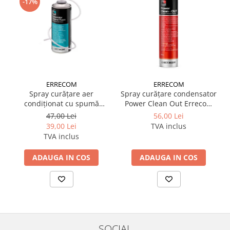
-17%
ERRECOM
ERRECOM
Spray curățare aer
Spray curățare condensator
condiționat cu spumă
Power Clean Out Errecom
Evaporator Cleaner Foam
750 ml
47,00 Lei
56,00 Lei
400 ml Errecom
39,00 Lei
TVA inclus
TVA inclus
ADAUGA IN COS
ADAUGA IN COS
SOCIAL