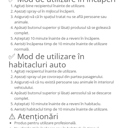
Agitați bine recipientul înainte de utilizare.
Așezați spray-ul în mijlocul încăperii.
Asigurați-vă că în spațiul tratat nu se află persoane sau
animale.
Apăsați butonul superior și lăsați produsul să se golească
complet.
Așteptați 10 minute înainte de a reveni în încăpere.
Aerisiți încăperea timp de 10 minute înainte de utilizare
normală.
✅ Mod de utilizare în
habitacluri auto
Agitați recipientul înainte de utilizare.
Așezați spray-ul pe covorașul din partea pasagerului.
Asigurați-vă că nu există persoane sau animale în interiorul
vehiculului.
Apăsați butonul superior și lăsați aerosolul să se descarce
complet.
Așteptați 10 minute înainte de a reveni în habitaclu.
Aerisiți habitaclul timp de 10 minute înainte de utilizare.
⚠️ Atenționări
Produs pentru utilizare profesională.