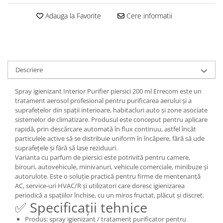
Adauga la Favorite
Cere informatii
Descriere
Spray igienizant Interior Purifier piersici 200 ml Errecom este un
tratament aerosol profesional pentru purificarea aerului și a
suprafețelor din spații interioare, habitacluri auto și zone asociate
sistemelor de climatizare. Produsul este conceput pentru aplicare
rapidă, prin descărcare automată în flux continuu, astfel încât
particulele active să se distribuie uniform în încăpere, fără să ude
suprafețele și fără să lase reziduuri.
Varianta cu parfum de piersici este potrivită pentru camere,
birouri, autovehicule, minivanuri, vehicule comerciale, minibuze și
autorulote. Este o soluție practică pentru firme de mentenanță
AC, service-uri HVAC/R și utilizatori care doresc igienizarea
periodică a spațiilor închise, cu un miros fructat, plăcut și discret.
✅ Specificații tehnice
Produs: spray igienizant / tratament purificator pentru