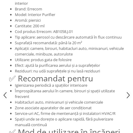
interior
Brand: Errecom
Model: Interior Purifier
Aromă: piersici
Cantitate: 200 ml
Cod produs Errecom: AB1058.J.01
Tip aplicare: aerosol cu descărcare automată în flux continuu
Suprafață recomandată: până la 20 m²
Aplicații: camere, birouri, habitacluri auto, minivanuri, vehicule
comerciale, minibuze, autorulote
Utilizare: produs gata de folosire
Efect: ajută la purificarea aerului și a suprafețelor
Reziduuri: nu udă suprafețele și nu lasă reziduuri
✅ Recomandat pentru
Igienizarea periodică a spațiilor interioare
Împrospătarea aerului în camere, birouri și spații utilizate
frecvent
Habitacluri auto, minivanuri și vehicule comerciale
Zone asociate aparatelor de aer condiționat
Service-uri AC, firme de mentenanță și instalatori HVAC/R
Spații unde se dorește o aplicare rapidă, fără pulverizare
manuală continuă
✅ Mod de utilizare în încăperi