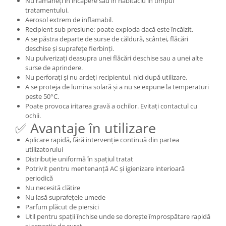
Nu rămâneți în încăpere sau în habitaclu în timpul
tratamentului.
Aerosol extrem de inflamabil.
Recipient sub presiune: poate exploda dacă este încălzit.
A se păstra departe de surse de căldură, scântei, flăcări
deschise și suprafețe fierbinți.
Nu pulverizați deasupra unei flăcări deschise sau a unei alte
surse de aprindere.
Nu perforați și nu ardeți recipientul, nici după utilizare.
A se proteja de lumina solară și a nu se expune la temperaturi
peste 50°C.
Poate provoca iritarea gravă a ochilor. Evitați contactul cu
ochii.
✅ Avantaje în utilizare
Aplicare rapidă, fără intervenție continuă din partea
utilizatorului
Distribuție uniformă în spațiul tratat
Potrivit pentru mentenanță AC și igienizare interioară
periodică
Nu necesită clătire
Nu lasă suprafețele umede
Parfum plăcut de piersici
Util pentru spații închise unde se dorește împrospătare rapidă