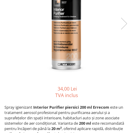
REZISTENTE DIGIVRARE
VAPORIZATOARE LU-VE
Compresoare Cubigel R134a
Compresoare Cubigel R404a
REZISTENTE SILICONICE
Compresoare Jiaxipera
Uleiuri
Ventilatoare
Ventilatoare EbmPapst
Ventilatoare WEIGUANG
Ventilatoare turbina
VENTILATOARE AXIALE
34,00 Lei
TVA inclus
Spray igienizant
Interior Purifier piersici 200 ml Errecom
este un
tratament aerosol profesional pentru purificarea aerului și a
suprafețelor din spații interioare, habitacluri auto și zone asociate
sistemelor de aer condiționat. Varianta de
200 ml
este recomandată
pentru încăperi de până la
20 m²
, oferind aplicare rapidă, distribuție