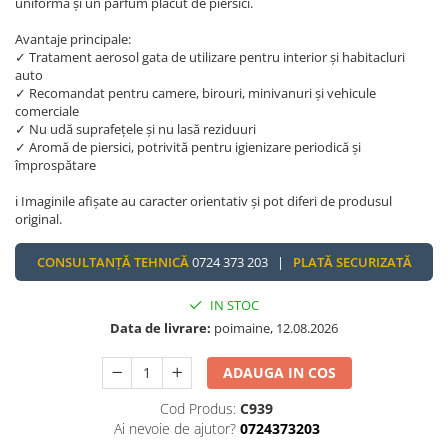
uniformă și un parfum plăcut de piersici.
Avantaje principale:
✓ Tratament aerosol gata de utilizare pentru interior și habitacluri
auto
✓ Recomandat pentru camere, birouri, minivanuri și vehicule
comerciale
✓ Nu udă suprafețele și nu lasă reziduuri
✓ Aromă de piersici, potrivită pentru igienizare periodică și
împrospătare
ℹ️ Imaginile afișate au caracter orientativ și pot diferi de produsul
original.
CONSULTANȚĂ TEHNICĂ
0724 373 203 |
PLATĂ SECURIZATĂ
IN STOC
Data de livrare:
poimaine, 12.08.2026
ADAUGA IN COS
Cod Produs:
C939
Ai nevoie de ajutor?
0724373203