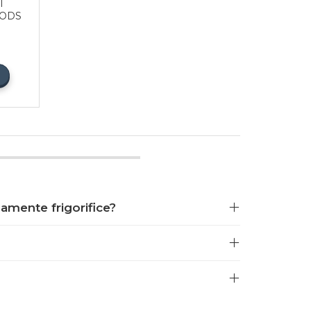
l
 ODS
amente frigorifice?