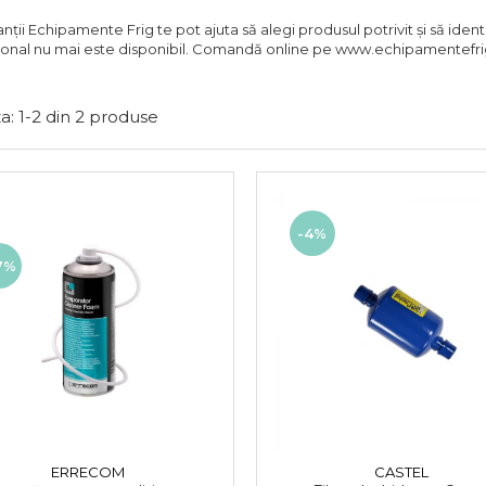
nții Echipamente Frig te pot ajuta să alegi produsul potrivit și să iden
onal nu mai este disponibil. Comandă online pe www.echipamentefrig
a:
1-
2
din
2
produse
-4%
7%
ERRECOM
CASTEL