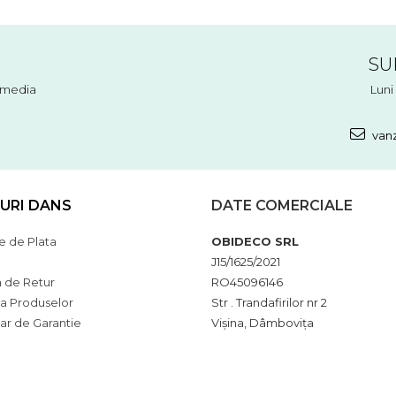
SU
l media
Luni 
vanz
URI DANS
DATE COMERCIALE
 de Plata
OBIDECO SRL
J15/1625/2021
a de Retur
RO45096146
ia Produselor
Str . Trandafirilor nr 2
ar de Garantie
Vișina, Dâmbovița