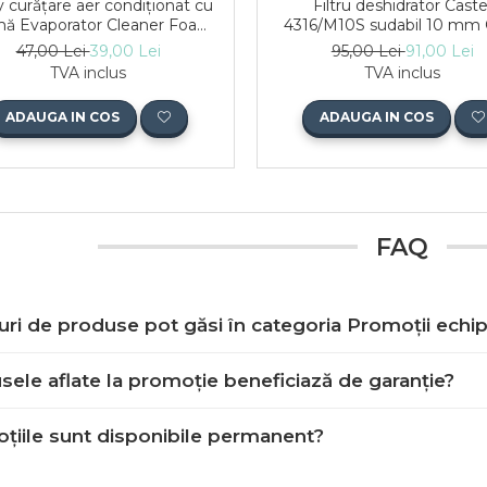
y curățare aer condiționat cu
Filtru deshidrator Caste
ă Evaporator Cleaner Foam
4316/M10S sudabil 10 mm
400 ml Errecom
47,00 Lei
39,00 Lei
95,00 Lei
91,00 Lei
TVA inclus
TVA inclus
ADAUGA IN COS
ADAUGA IN COS
FAQ
uri de produse pot găsi în categoria Promoții echip
ele aflate la promoție beneficiază de garanție?
țiile sunt disponibile permanent?