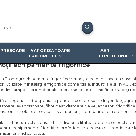
PRESOARE
VAPORIZATOARE
AER
FRIGORIFICE
CONDITIONAT
oții echipamente frigorifice
ia Promoții echipamente frigorifice reunește cele mai avantajoase 
rii utilizate în instalațiile frigorifice comerciale, industriale și HVAC. 
e din campanii promoționale, oferte sezoniere, lichidări de stoc și re
tă categorie sunt disponibile periodic compresoare frigorifice, agrega
toare, evaporatoare, filtre deshidratoare, valve, accesorii frigorifi
iștilor, firmelor de service, instalatorilor și companiilor din domeniul ref
le sunt actualizate constant, iar disponibilitatea produselor poate va
pentru echipamente frigorifice profesionale, această categorie este lo
suri privind calitatea.