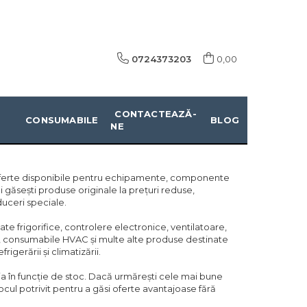
0724373203
0,00
CONTACTEAZĂ-
CONSUMABILE
BLOG
NE
oferte disponibile pentru echipamente, componente
Aici găsești produse originale la prețuri reduse,
duceri speciale.
te frigorifice, controlere electronice, ventilatoare,
ce, consumabile HVAC și multe alte produse destinate
rigerării și climatizării.
ria în funcție de stoc. Dacă urmărești cele mai bune
cul potrivit pentru a găsi oferte avantajoase fără