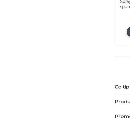
NE
Spra
spum
Ce tip
Produs
Promo