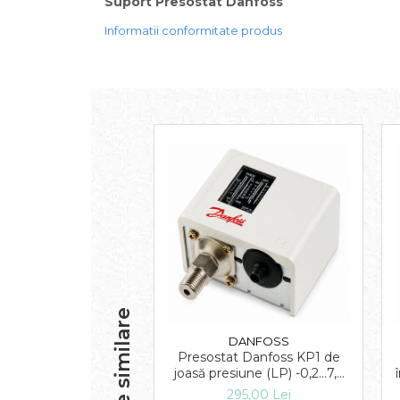
Suport Presostat Danfoss
Informatii conformitate produs
CONTACTEAZĂ-
AT
CONSUMABILE
BLOG
NE
Produse similare
DANFOSS
Presostat Danfoss KP1 de
joasă presiune (LP) -0,2...7,5
bar, resetare automată
295,00 Lei