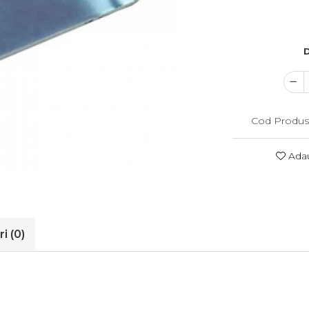
D
Cod Produs
Adau
ri
(0)