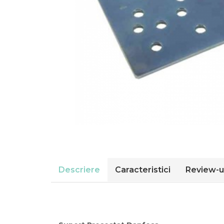
Compresoare Cubigel R404a
REZISTENTE SILICONICE
Compresoare Jiaxipera
Uleiuri
Ventilatoare
Ventilatoare EbmPapst
Ventilatoare WEIGUANG
Ventilatoare turbina
VENTILATOARE AXIALE
Descriere
Caracteristici
Review-u