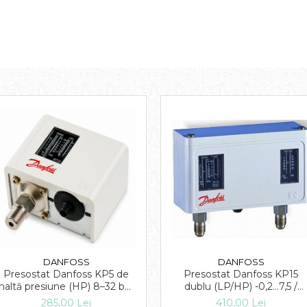
DANFOSS
DANFOSS
Presostat Danfoss KP5 de
Presostat Danfoss KP15
înaltă presiune (HP) 8–32 bar,
dublu (LP/HP) -0,2...7,5 /
resetare automată
8...32 bar, resetare automat
285,00 Lei
410,00 Lei