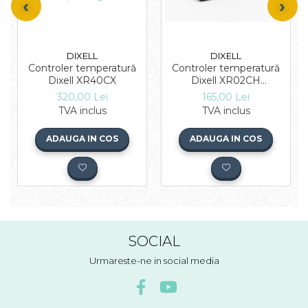
DIXELL
DIXELL
Controler temperatură
Controler temperatură
Dixell XR40CX
Dixell XR02CH
(Copeland)
320,00 Lei
165,00 Lei
TVA inclus
TVA inclus
ADAUGA IN COS
ADAUGA IN COS
SOCIAL
Urmareste-ne in social media