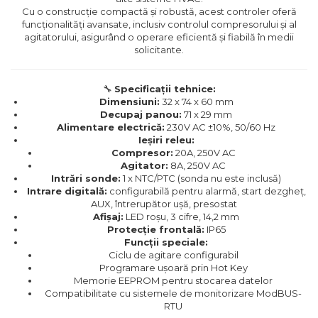
Cu o construcție compactă și robustă, acest controler oferă
funcționalități avansate, inclusiv controlul compresorului și al
agitatorului, asigurând o operare eficientă și fiabilă în medii
solicitante.
🔧
Specificații tehnice:
Dimensiuni:
32 x 74 x 60 mm​
Decupaj panou:
71 x 29 mm​
Alimentare electrică:
230V AC ±10%, 50/60 Hz​
Ieșiri releu:
Compresor:
20A, 250V AC​
Agitator:
8A, 250V AC
Intrări sonde:
1 x NTC/PTC (sonda nu este inclusă)​
Intrare digitală:
configurabilă pentru alarmă, start dezgheț,
AUX, întrerupător ușă, presostat​
Afișaj:
LED roșu, 3 cifre, 14,2 mm​
Protecție frontală:
IP65​
Funcții speciale:
Ciclu de agitare configurabil​
Programare ușoară prin Hot Key​
Memorie EEPROM pentru stocarea datelor​
Compatibilitate cu sistemele de monitorizare ModBUS-
RTU​