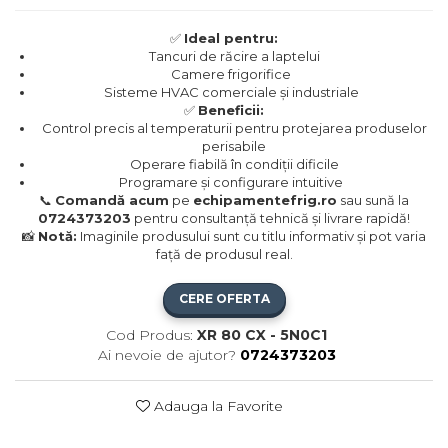
✅
Ideal pentru:
Tancuri de răcire a laptelui​
Camere frigorifice
Sisteme HVAC comerciale și industriale​
✅
Beneficii:
Control precis al temperaturii pentru protejarea produselor
perisabile​
Operare fiabilă în condiții dificile​
Programare și configurare intuitive​
📞
Comandă acum
pe
echipamentefrig.ro
sau sună la
0724373203
pentru consultanță tehnică și livrare rapidă!
📸
Notă:
Imaginile produsului sunt cu titlu informativ și pot varia
față de produsul real.
CERE OFERTA
Cod Produs:
XR 80 CX - 5N0C1
Ai nevoie de ajutor?
0724373203
Adauga la Favorite