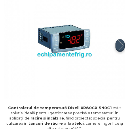
Compresoare Cubigel R404a
REZISTENTE SILICONICE
Compresoare Jiaxipera
Uleiuri
Ventilatoare
Ventilatoare EbmPapst
Ventilatoare WEIGUANG
Ventilatoare turbina
VENTILATOARE AXIALE
Controlerul de temperatură Dixell XR80CX-5N0C1
este
soluția ideală pentru gestionarea precisă a temperaturii în
aplicații de
răcire
și
încălzire
, fiind proiectat special pentru
utilizarea în
tancuri de răcire a laptelui
, camere frigorifice și
alte sisteme HVAC.