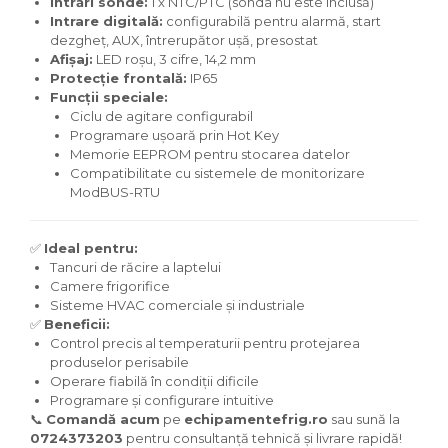
Intrări sonde:
1 x NTC/PTC (sonda nu este inclusă)​
Intrare digitală:
configurabilă pentru alarmă, start
dezgheț, AUX, întrerupător ușă, presostat​
Afișaj:
LED roșu, 3 cifre, 14,2 mm​
Protecție frontală:
IP65​
Funcții speciale:
Ciclu de agitare configurabil​
Programare ușoară prin Hot Key​
Memorie EEPROM pentru stocarea datelor​
Compatibilitate cu sistemele de monitorizare
ModBUS-RTU​
✅
Ideal pentru:
Tancuri de răcire a laptelui​
Camere frigorifice
Sisteme HVAC comerciale și industriale​
✅
Beneficii:
Control precis al temperaturii pentru protejarea
produselor perisabile​
Operare fiabilă în condiții dificile​
Programare și configurare intuitive​
📞
Comandă acum
pe
echipamentefrig.ro
sau sună la
0724373203
pentru consultanță tehnică și livrare rapidă!