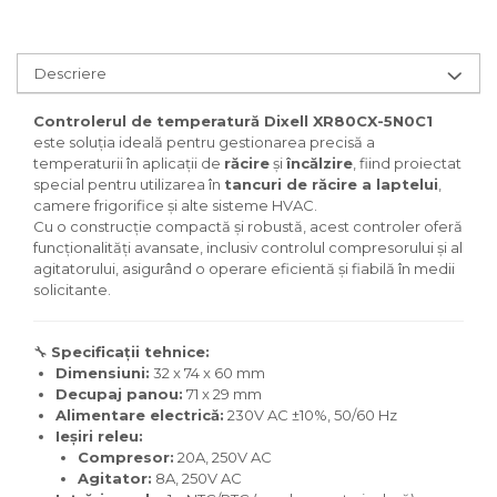
Descriere
Controlerul de temperatură Dixell XR80CX-5N0C1
este soluția ideală pentru gestionarea precisă a
temperaturii în aplicații de
răcire
și
încălzire
, fiind proiectat
special pentru utilizarea în
tancuri de răcire a laptelui
,
camere frigorifice și alte sisteme HVAC.
Cu o construcție compactă și robustă, acest controler oferă
funcționalități avansate, inclusiv controlul compresorului și al
agitatorului, asigurând o operare eficientă și fiabilă în medii
solicitante.
🔧
Specificații tehnice:
Dimensiuni:
32 x 74 x 60 mm​
Decupaj panou:
71 x 29 mm​
Alimentare electrică:
230V AC ±10%, 50/60 Hz​
Ieșiri releu:
Compresor:
20A, 250V AC​
Agitator:
8A, 250V AC