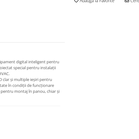
Adauga la Favorite
Cere 
ipament digital inteligent pentru
roiectat special pentru instalații
 HVAC.
ED clar și multiple ieșiri pentru
tate în condiții de funcționare
l pentru montaj în panou, chiar și