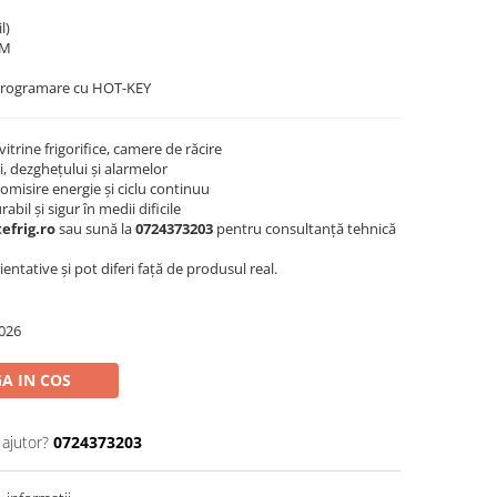
l)
OM
rogramare cu HOT-KEY
vitrine frigorifice, camere de răcire
, dezghețului și alarmelor
omisire energie și ciclu continuu
il și sigur în medii dificile
efrig.ro
sau sună la
0724373203
pentru consultanță tehnică
ntative și pot diferi față de produsul real.
026
A IN COS
 ajutor?
0724373203