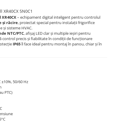
ell XR40CX 5N0C1
l XR40CX
– echipament digital inteligent pentru controlul
e și răcire
, proiectat special pentru instalații frigorifice
ine și sisteme HVAC.
onde NTC/PTC
, afișaj LED clar și multiple ieșiri pentru
ontrol precis și fiabilitate în condiții de funcționare
rotecție
IP65
îl face ideal pentru montaj în panou, chiar și în
 ±10%, 50/60 Hz
m
au PTC)
AC
ensiune
5°C