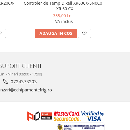
 XR20CX-
Controler de Temp Dixell XR60CX-5N0C0
| XR 60 CX
335,00 Lei
TVA inclus
ADAUGA IN COS
AD
SUPORT CLIENTI
uni - Vineri (09:00 - 17:00)
0724373203
nzari@echipamentefrig.ro