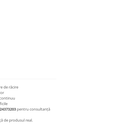
re de răcire
lor
 continuu
icile
24373203
pentru consultanță
ță de produsul real.