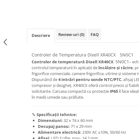
Review-uri
(0)
FAQ
Descriere
Controler de Temperatura Dixell XR40CX
5N0C1
5N0C1
Controler de temperatură Dixell XR40CX
– ech
controlul temperaturii în aplicații de
încălzire și răcire
, p
frigorifice comerciale, camere frigorifice, vitrine și sisteme
Dispunând de
4 intrări pentru sonde NTC/PTC
, afișaj L
compresor și dezgheț, XR40CX oferă control precis și fiabili
solicitante. Carcasa compactă cu protecție
IP65
îl face idea
în medii umede sau prăfuite.
🔧
Specificații tehnice:
Dimensiuni:
32 x 74 x 60 mm
Decupaj panou:
71 x 29 mm
Alimentare electrică:
230V AC ±10%, 50/60 Hz
Afișaj:
LED 3 cifre, roșu, 14,2 mm