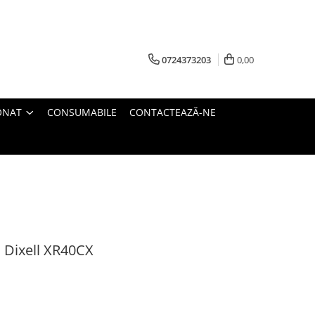
0724373203
0,00
ONAT
CONSUMABILE
CONTACTEAZĂ-NE
 Dixell XR40CX