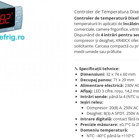
Controler de Temperatura Dix
Controler de temperatură Dixel
temperaturii în aplicații de
încălzir
comerciale, camere frigorifice, vitr
Dispunând de
4 intrări pentru s
compresor și dezgheț, XR40CX oferă c
solicitante. Carcasa compactă cu p
medii umede sau prăfuite.
🔧
Specificații tehnice:
Dimensiuni:
32 x 74 x 60 mm
Decupaj panou:
71 x 29 mm
Alimentare electrică:
230V AC
Afișaj:
LED 3 cifre, roșu, 14,2 m
Intrări sonde:
până la 4 (NTC s
Ieșiri releu:
Compresor: 20(8) A, 250V AC
Dezgheț: 8(3) A SPDT, 250V 
Intrare digitală:
contact fără t
Precizie măsurare:
±0,7°C la 2
Domeniu temperatură:
NTC: -40°C până la +110°C