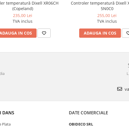
ler temperatură Dixell XR06CH
Controler temperatură Dixell
(Copeland)
5N0C0
235,00 Lei
255,00 Lei
TVA inclus
TVA inclus
ADAUGA IN COS
ADAUGA IN COS
dia
L
va
I DANS
DATE COMERCIALE
 Plata
OBIDECO SRL