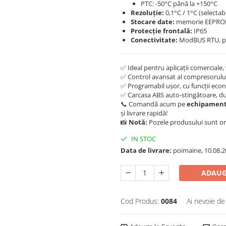
PTC: -50°C până la +150°C
Rezoluție:
0,1°C / 1°C (selectabi
Stocare date:
memorie EEPR
Protecție frontală:
IP65
Conectivitate:
ModBUS RTU, p
✅ Ideal pentru aplicații comerciale, 
✅ Control avansat al compresorului
✅ Programabil ușor, cu funcții econ
✅ Carcasa ABS auto-stingătoare, durab
📞 Comandă acum pe
echipament
și livrare rapidă!
📸
Notă:
Pozele produsului sunt orie
IN STOC
Data de livrare:
poimaine, 10.08.2
ADAUG
Cod Produs:
0084
Ai nevoie de