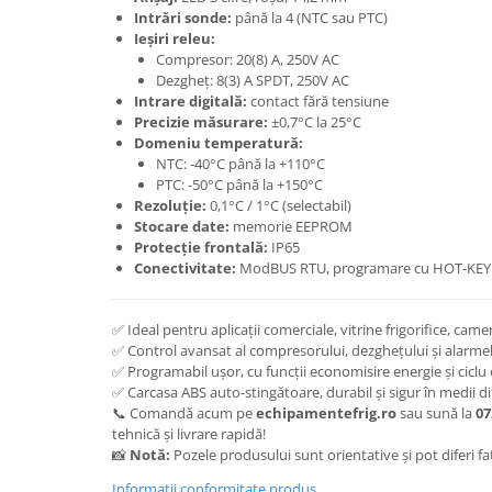
Intrări sonde:
până la 4 (NTC sau PTC)
Ieșiri releu:
Compresor: 20(8) A, 250V AC
Dezgheț: 8(3) A SPDT, 250V AC
Intrare digitală:
contact fără tensiune
Precizie măsurare:
±0,7°C la 25°C
Domeniu temperatură:
NTC: -40°C până la +110°C
PTC: -50°C până la +150°C
Rezoluție:
0,1°C / 1°C (selectabil)
Stocare date:
memorie EEPROM
Protecție frontală:
IP65
Conectivitate:
ModBUS RTU, programare cu HOT-KEY
✅ Ideal pentru aplicații comerciale, vitrine frigorifice, came
✅ Control avansat al compresorului, dezghețului și alarme
✅ Programabil ușor, cu funcții economisire energie și ciclu
✅ Carcasa ABS auto-stingătoare, durabil și sigur în medii dif
📞 Comandă acum pe
echipamentefrig.ro
sau sună la
07
tehnică și livrare rapidă!
📸
Notă:
Pozele produsului sunt orientative și pot diferi fa
Informatii conformitate produs