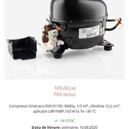
REZISTENTE DIGIVRARE
VAPORIZATOARE LU-VE
Compresoare Cubigel R134a
Compresoare Cubigel R404a
REZISTENTE SILICONICE
Compresoare Jiaxipera
Uleiuri
Ventilatoare
Ventilatoare EbmPapst
Ventilatoare WEIGUANG
Ventilatoare turbina
VENTILATOARE AXIALE
595,00 Lei
TVA inclus
Compresor Embraco EMY3118Y, R600a, 1/5 HP, cilindree 12,2 cm³,
aplicație LBP/MBP,163 W la Te −30 °C
IN STOC
Data de livrare:
poimaine, 10.08.2026