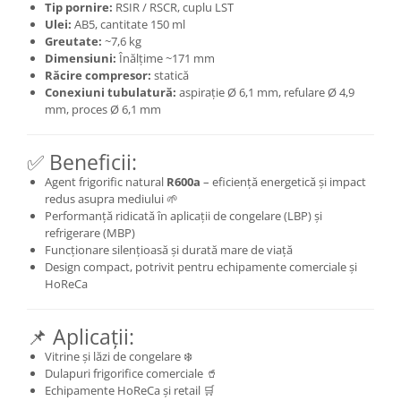
Tip pornire:
RSIR / RSCR, cuplu LST
Ulei:
AB5, cantitate 150 ml
Greutate:
~7,6 kg
Dimensiuni:
Înălțime ~171 mm
Răcire compresor:
statică
Conexiuni tubulatură:
aspirație Ø 6,1 mm, refulare Ø 4,9
mm, proces Ø 6,1 mm
✅ Beneficii:
Agent frigorific natural
R600a
– eficiență energetică și impact
redus asupra mediului 🌱
Performanță ridicată în aplicații de congelare (LBP) și
refrigerare (MBP)
Funcționare silențioasă și durată mare de viață
Design compact, potrivit pentru echipamente comerciale și
HoReCa
📌 Aplicații:
Vitrine și lăzi de congelare ❄️
Dulapuri frigorifice comerciale 🥤
Echipamente HoReCa și retail 🛒