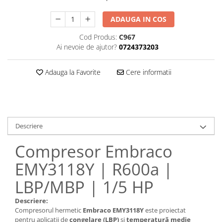
ADAUGA IN COS
Cod Produs:
C967
Ai nevoie de ajutor?
0724373203
Adauga la Favorite
Cere informatii
Descriere
Compresor Embraco
EMY3118Y | R600a |
LBP/MBP | 1/5 HP
Descriere:
Compresorul hermetic
Embraco EMY3118Y
este proiectat
pentru aplicații de
congelare (LBP)
și
temperatură medie