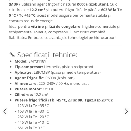
(MBP)
, utilizând agent frigorific natural
R600a (izobutan)
. Cu o
cilindree de
12,2 cm³
și o putere frigorifică de până la
603 W la Te
0 °C / Tc +45 °C
, acest model asigură performanță stabilă și
consum redus de energie.
Ideal pentru
vitrine și lăzi de congelare
, frigidere comerciale și
echipamente HoReCa, compresorul EMY3118Y combină
fiabilitatea Embraco cu avantajele tehnologiei pe hidrocarburi.
🔧 Specificații tehnice:
Model:
EMY3118Y
Tip compresor:
Hermetic, piston reciprocant
Aplicație:
LBP/MBP (joasă și medie temperatură)
Agent frigorific:
R600a (izobutan)
Alimentare:
220–240V / 50 Hz, monofazat
Putere motor:
1/5 HP
Cilindree:
12,2 cm³
Putere frigorifică (Tk +45 °C, ΔTsc 0K, Tgaz.asp 20 °C):
– 123 W la Te −35 °C
– 163 W la Te −30 °C
– 282 W la Te −20 °C
– 446 W la Te −10 °C
– 651 W la Te 0 °C