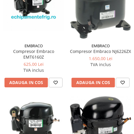
EMBRACO
EMBRACO
Compresor Embraco
Compresor Embraco NJ6226ZX
EMT6160Z
1.650,00 Lei
625,00 Lei
TVA inclus
TVA inclus
ADAUGA IN COS
ADAUGA IN COS