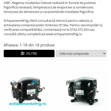
REZISTENTE DIGIVRARE
VAPORIZATOARE LU-VE
Compresoare Cubigel R134a
HBP. Alegerea modelului trebuie realizată în funcție de puterea
frigorifică necesară, temperatura de evaporare și condensare,
Compresoare Cubigel R404a
REZISTENTE SILICONICE
tensiunea de alimentare și caracteristicile instalației frigorifice.
Compresoare Jiaxipera
Uleiuri
EchipamenteFrig oferă consultanță tehnică pentru selecția și
Ventilatoare
echivalarea compresoarelor Embraco R134a. Pentru recomandări și
verificarea compatibilității, contactează-ne la 0724 373 203 sau
Ventilatoare EbmPapst
consultă oferta completă pe www.echipamentefrig.ro.
Ventilatoare WEIGUANG
Ventilatoare turbina
Afiseaza:
1-
18
din
18
produse
VENTILATOARE AXIALE
FILTRE