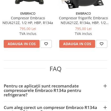
EMBRACO
EMBRACO
Compresor Embraco
Compresor frigorific Embraco
NEU6212Z, 1/2 HP, HBP, R134a
NEU6212Z, R134a, HBP, 1/2
HP, 200–230 V
795,00 Lei
795,00 Lei
TVA inclus
TVA inclus
ADAUGA IN COS
ADAUGA IN COS
FAQ
Pentru ce aplicații sunt recomandate
compresoarele Embraco R134a pentru
refrigerare?
Cum aleg corect un compresor Embraco R134a