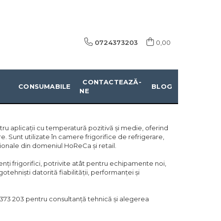
0724373203
0,00
CONTACTEAZĂ-
CONSUMABILE
BLOG
NE
 aplicații cu temperatură pozitivă și medie, oferind
. Sunt utilizate în camere frigorifice de refrigerare,
fesionale din domeniul HoReCa și retail.
i frigorifici, potrivite atât pentru echipamente noi,
ehniști datorită fiabilității, performanței și
3 203 pentru consultanță tehnică și alegerea