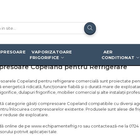
oare Copeland pentru Refrigerare
PRESOARE
VAPORIZATOARE
AER
FRIGORIFICE
CONDITIONAT
resoare Copeland pentru Refrigerare
arele Copeland pentru refrigerare comercială sunt proiectate pentru
ă energetică ridicată, funcționare fiabilă și o durată mare de exploatare
rigorifice, dulapuri frigorifice, mobilier comercial și alte instalații pro
tă categorie găsiți compresoare Copeland compatibile cu diverși agenț
entru înlocuirea compresoarelor existente. Produsele sunt alese de frigot
or reduse de exploatare.
 online de pe www.echipamentefrig.ro sau contactează-ne la 0724 37
rului potrivit aplicației tale.