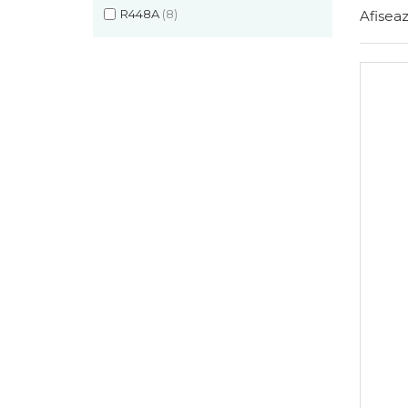
R448A
(8)
Afiseaz
Compresoare Cubigel R404a
REZISTENTE SILICONICE
Compresoare Jiaxipera
Uleiuri
Ventilatoare
Ventilatoare EbmPapst
Ventilatoare WEIGUANG
Ventilatoare turbina
VENTILATOARE AXIALE