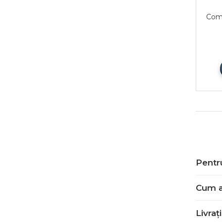
Com
Pentr
Cum a
Livra