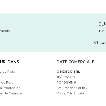
SU
l media
Luni 
vanz
URI DANS
DATE COMERCIALE
 de Plata
OBIDECO SRL
J15/1625/2021
a de Retur
RO45096146
ia Produselor
Str . Trandafirilor nr 2
ar de Garantie
Vișina, Dâmbovița