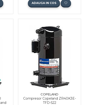
ADAUGA IN COS
COPELAND
l
Compresor Copeland ZR40K3E-
land
TFD-522