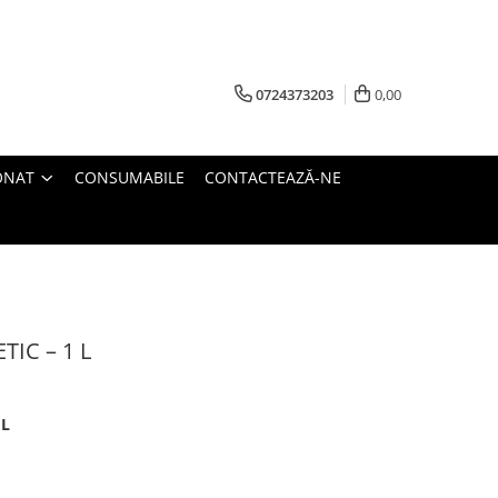
0724373203
0,00
ONAT
CONSUMABILE
CONTACTEAZĂ-NE
ETIC – 1 L
 L