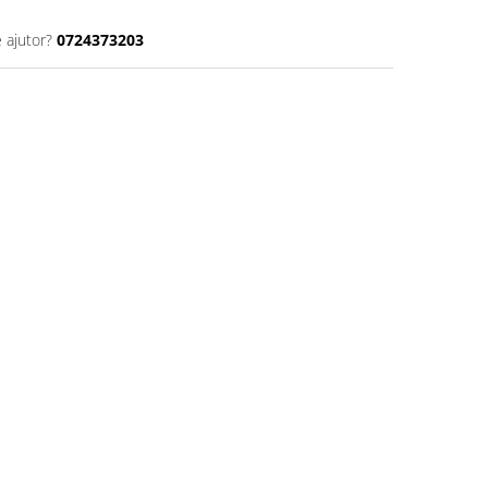
 ajutor?
0724373203