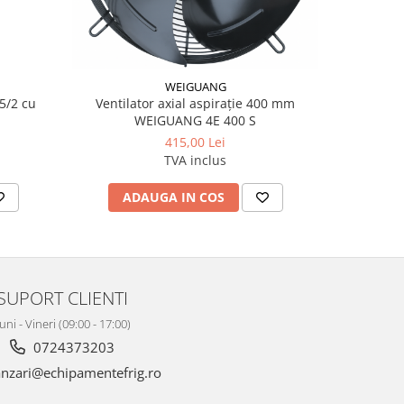
WEIGUANG
5/2 cu
Ventilator axial aspirație 400 mm
Motor 
WEIGUANG 4E 400 S
415,00 Lei
TVA inclus
ADAUGA IN COS
AD
SUPORT CLIENTI
uni - Vineri (09:00 - 17:00)
0724373203
nzari@echipamentefrig.ro