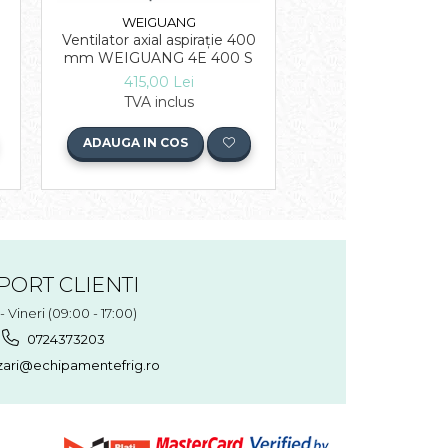
WEIGUANG
WEIGUAN
Ventilator axial aspirație 400
Motor Ventilato
mm WEIGUANG 4E 400 S
Weiguan
415,00 Lei
73,00 Lei
TVA inclus
TVA inclu
ADAUGA IN COS
ADAUGA IN COS
PORT CLIENTI
- Vineri (09:00 - 17:00)
0724373203
ari@echipamentefrig.ro