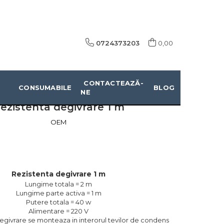
0724373203
0,00
CONTACTEAZĂ-
CONSUMABILE
BLOG
NE
ezistenta degivrare 1 m
OEM
Rezistenta degivrare 1 m
Lungime totala = 2 m
Lungime parte activa = 1 m
Putere totala = 40 w
Alimentare = 220 V
egivrare se monteaza in interorul tevilor de condens