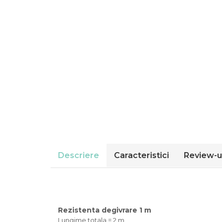
Compresoare Cubigel R404a
REZISTENTE SILICONICE
Compresoare Jiaxipera
Uleiuri
Ventilatoare
Ventilatoare EbmPapst
Ventilatoare WEIGUANG
Ventilatoare turbina
VENTILATOARE AXIALE
Descriere
Caracteristici
Review-u
Rezistenta degivrare 1 m
Lungime totala = 2 m