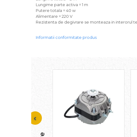
Lungime parte activa = 1 m
Putere totala = 40 w
Alimentare = 220 V
Rezistenta de degivrare se monteaza in interorul t
CONTACTEAZĂ-
AT
CONSUMABILE
BLOG
NE
Informatii conformitate produs