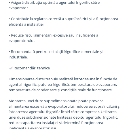
• Asigură distribuția optimă a agentului frigorific către
evaporator.
• Contribuie la reglarea corectă a supraîncălzirii și la funcționarea
eficientă a instalației.
• Reduce riscul alimentării excesive sau insuficiente a
evaporatorului.
• Recomandată pentru instalații frigorifice comerciale și
industriale.
✅ Recomandări tehnice
Dimensionarea duzei trebuie realizată întotdeauna în funcție de
agentul frigorific, puterea frigorifică, temperatura de evaporare,
temperatura de condensare și condițiile reale de funcționare.
Montarea unei duze supradimensionate poate provoca
alimentarea excesivă a evaporatorului, reducerea supraîncălzirii și
întoarcerea agentului frigorific lichid către compresor. Utilizarea
unei duze subdimensionate limitează debitul agentului frigorific,
reduce capacitatea instalației și determină funcționarea
ineficientă a evaporatorului.