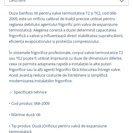
Descriere
Duza Danfoss 06 pentru valve termostatice T2 și TE2, cod 068-
2009, este un orificiu calibrat de înaltă precizie utilizat pentru
reglarea debitului agentului frigorific prin valva de expansiune
termostatică. Alegerea corectă a duzei determină capacitatea
frigorifică a valvei și influențează direct stabilitatea supraîncălzirii,
eficiența evaporatorului și protecția compresorului.
În sistemele frigorifice profesionale, corpul valvei termostatice T2
sau TE2 poate fi utilizat împreună cu duze de dimensiuni diferite,
ceea ce permite adaptarea rapidă a instalației la alte puteri
frigorifice sau la alți agenți frigorifici fără înlocuirea întregii valve.
Acest avantaj reduce costurile de întreținere și simplifică
modernizarea instalațiilor frigorifice.
✅ Specificații tehnice
• Cod produs: 068-2009
• Mărime duză: 06
• Tip produs: Duză (Orificiu) pentru valvă de expansiune
termostatică