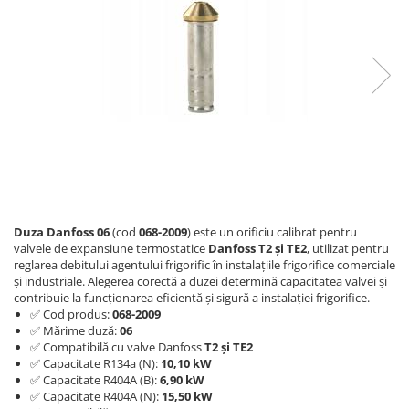
REZISTENTE DIGIVRARE
VAPORIZATOARE LU-VE
Compresoare Cubigel R134a
Compresoare Cubigel R404a
REZISTENTE SILICONICE
Compresoare Jiaxipera
Uleiuri
Ventilatoare
Ventilatoare EbmPapst
Ventilatoare WEIGUANG
Ventilatoare turbina
VENTILATOARE AXIALE
Duza Danfoss 06
(cod
068-2009
) este un orificiu calibrat pentru
valvele de expansiune termostatice
Danfoss T2 și TE2
, utilizat pentru
reglarea debitului agentului frigorific în instalațiile frigorifice comerciale
și industriale. Alegerea corectă a duzei determină capacitatea valvei și
contribuie la funcționarea eficientă și sigură a instalației frigorifice.
✅ Cod produs:
068-2009
✅ Mărime duză:
06
✅ Compatibilă cu valve Danfoss
T2 și TE2
✅ Capacitate R134a (N):
10,10 kW
✅ Capacitate R404A (B):
6,90 kW
✅ Capacitate R404A (N):
15,50 kW