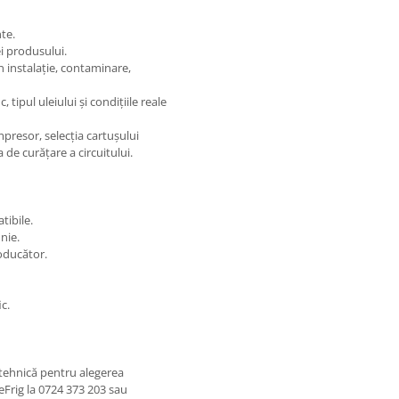
te.
ei produsului.
n instalație, contaminare,
, tipul uleiului și condițiile reale
presor, selecția cartușului
 de curățare a circuitului.
tibile.
nie.
roducător.
ic.
ă tehnică pentru alegerea
eFrig la 0724 373 203 sau