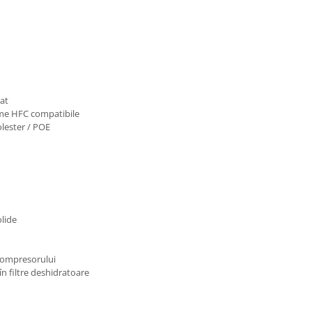
nat
teme HFC compatibile
yolester / POE
olide
 compresorului
n filtre deshidratoare