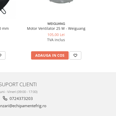
WEIGUANG
400 mm
Motor Ventilator 25 W - Weiguang
Filtru d
105,00 Lei
TVA inclus
ADAUGA IN COS
AD
SUPORT CLIENTI
uni - Vineri (09:00 - 17:00)
0724373203
nzari@echipamentefrig.ro