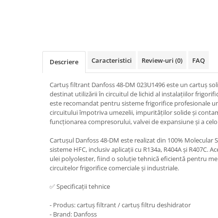
Caracteristici
Review-uri
(0)
FAQ
Descriere
Cartuș filtrant Danfoss 48-DM 023U1496 este un cartuș soli
destinat utilizării în circuitul de lichid al instalațiilor frigor
este recomandat pentru sisteme frigorifice profesionale u
circuitului împotriva umezelii, impurităților solide și conta
funcționarea compresorului, valvei de expansiune și a celo
Cartușul Danfoss 48-DM este realizat din 100% Molecular Si
sisteme HFC, inclusiv aplicații cu R134a, R404A și R407C. Aces
ulei polyolester, fiind o soluție tehnică eficientă pentru me
circuitelor frigorifice comerciale și industriale.
✅ Specificații tehnice
- Produs: cartuș filtrant / cartuș filtru deshidrator
- Brand: Danfoss