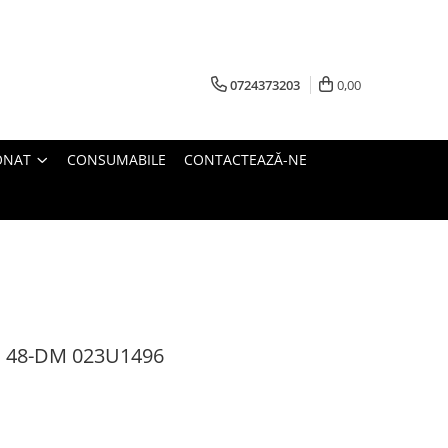
0724373203
0,00
ONAT
CONSUMABILE
CONTACTEAZĂ-NE
ss 48-DM 023U1496