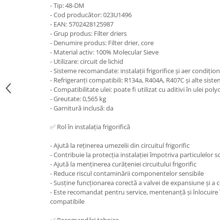
- Tip: 48-DM
- Cod producător: 023U1496
- EAN: 5702428125987
- Grup produs: Filter driers
- Denumire produs: Filter drier, core
- Material activ: 100% Molecular Sieve
- Utilizare: circuit de lichid
- Sisteme recomandate: instalații frigorifice și aer condițio
- Refrigeranți compatibili: R134a, R404A, R407C și alte sis
- Compatibilitate ulei: poate fi utilizat cu aditivi în ulei pol
- Greutate: 0,565 kg
- Garnitură inclusă: da
✅ Rol în instalația frigorifică
- Ajută la reținerea umezelii din circuitul frigorific
- Contribuie la protecția instalației împotriva particulelor s
- Ajută la menținerea curățeniei circuitului frigorific
- Reduce riscul contaminării componentelor sensibile
- Susține funcționarea corectă a valvei de expansiune și a
- Este recomandat pentru service, mentenanță și înlocuire î
compatibile
✅ Recomandări tehnice