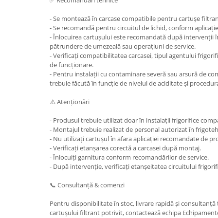
- Se montează în carcase compatibile pentru cartușe filtran
- Se recomandă pentru circuitul de lichid, conform aplicați
- Înlocuirea cartușului este recomandată după intervenții î
pătrundere de umezeală sau operațiuni de service.
- Verificați compatibilitatea carcasei, tipul agentului frigorific
de funcționare.
- Pentru instalații cu contaminare severă sau arsură de com
trebuie făcută în funcție de nivelul de aciditate și procedura
⚠️ Atenționări
- Produsul trebuie utilizat doar în instalații frigorifice compa
- Montajul trebuie realizat de personal autorizat în frigoteh
- Nu utilizați cartușul în afara aplicației recomandate de p
- Verificați etanșarea corectă a carcasei după montaj.
- Înlocuiți garnitura conform recomandărilor de service.
- După intervenție, verificați etanșeitatea circuitului frigorif
📞 Consultanță & comenzi
Pentru disponibilitate în stoc, livrare rapidă și consultanț
cartușului filtrant potrivit, contactează echipa Echipament