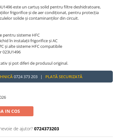
U1496 este un cartuș solid pentru filtre deshidratoare,
alațiilor frigorifice și de aer condiționat, pentru protecția
ulelor solide și contaminanților din circuit.
ve pentru sisteme HFC
id în instalații frigorifice și AC
C și alte sisteme HFC compatibile
or 023U1496
tativ și pot diferi de produsul original.
EHNICĂ
0724 373 203 |
PLATĂ SECURIZATĂ
026
A IN COS
 nevoie de ajutor?
0724373203