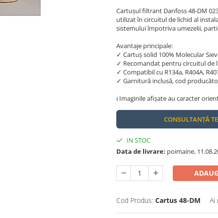
Cartușul filtrant Danfoss 48-DM 023
utilizat în circuitul de lichid al inst
sistemului împotriva umezelii, partic
Avantaje principale:
✓ Cartuș solid 100% Molecular Sie
✓ Recomandat pentru circuitul de lich
✓ Compatibil cu R134a, R404A, R407
✓ Garnitură inclusă, cod producăt
ℹ️ Imaginile afișate au caracter orien
CONSULTANȚĂ T
IN STOC
Data de livrare:
poimaine, 11.08.2
ADAUG
Cod Produs:
Cartus 48-DM
Ai