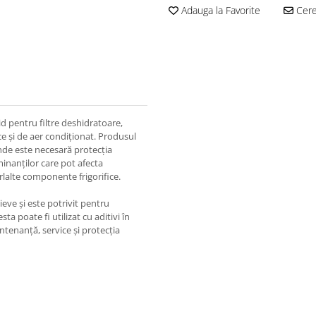
Adauga la Favorite
Cere 
d pentru filtre deshidratoare,
ifice și de aer condiționat. Produsul
nde este necesară protecția
minanților care pot afecta
rlalte componente frigorifice.
eve și este potrivit pentru
ta poate fi utilizat cu aditivi în
ntenanță, service și protecția