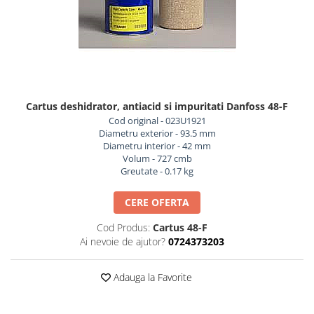
REZISTENTE DIGIVRARE
VAPORIZATOARE LU-VE
Compresoare Cubigel R134a
Compresoare Cubigel R404a
REZISTENTE SILICONICE
Compresoare Jiaxipera
Uleiuri
Ventilatoare
Ventilatoare EbmPapst
Cartus deshidrator, antiacid si impuritati Danfoss 48-F
Ventilatoare WEIGUANG
Cod original - 023U1921
Ventilatoare turbina
Diametru exterior - 93.5 mm
VENTILATOARE AXIALE
Diametru interior - 42 mm
Volum - 727 cmb
Greutate - 0.17 kg
CERE OFERTA
Cod Produs:
Cartus 48-F
Ai nevoie de ajutor?
0724373203
Adauga la Favorite