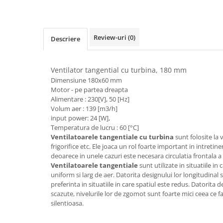
Review-uri
(0)
Descriere
Ventilator tangential cu turbina, 180 mm
Dimensiune 180x60 mm
Motor - pe partea dreapta
Alimentare : 230[V], 50 [Hz]
Volum aer : 139 [m3/h]
input power: 24 [W],
Temperatura de lucru : 60 [°C]
Ventilatoarele tangentiale cu turbina
sunt folosite la 
frigorifice etc. Ele joaca un rol foarte important in intretin
deoarece in unele cazuri este necesara circulatia frontala a 
Ventilatoarele tangentiale
sunt utilizate in situatiile in
uniform si larg de aer. Datorita designului lor longitudinal
preferinta in situatiile in care spatiul este redus. Datorita de
scazute, nivelurile lor de zgomot sunt foarte mici ceea ce f
silentioasa.