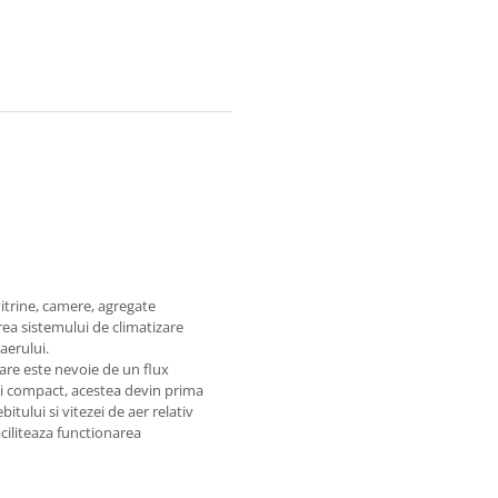
vitrine, camere, agregate
erea sistemului de climatizare
aerului.
 care este nevoie de un flux
 si compact, acestea devin prima
bitului si vitezei de aer relativ
aciliteaza functionarea