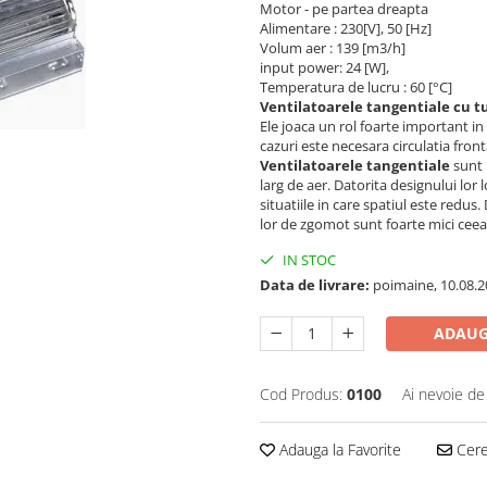
Motor - pe partea dreapta
Alimentare : 230[V], 50 [Hz]
Volum aer : 139 [m3/h]
input power: 24 [W],
Temperatura de lucru : 60 [°C]
Ventilatoarele tangentiale cu t
Ele joaca un rol foarte important in
cazuri este necesara circulatia front
Ventilatoarele tangentiale
sunt u
larg de aer. Datorita designului lor
situatiile in care spatiul este redus.
lor de zgomot sunt foarte mici ceea 
IN STOC
Data de livrare:
poimaine, 10.08.2
ADAUG
Cod Produs:
0100
Ai nevoie de
Adauga la Favorite
Cere 