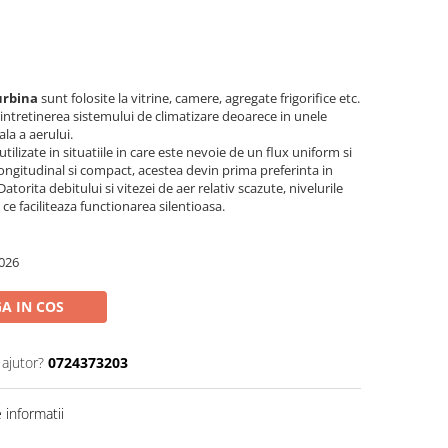
urbina
sunt folosite la vitrine, camere, agregate frigorifice etc.
 intretinerea sistemului de climatizare deoarece in unele
ala a aerului.
tilizate in situatiile in care este nevoie de un flux uniform si
 longitudinal si compact, acestea devin prima preferinta in
 Datorita debitului si vitezei de aer relativ scazute, nivelurile
ce faciliteaza functionarea silentioasa.
026
A IN COS
 ajutor?
0724373203
informatii