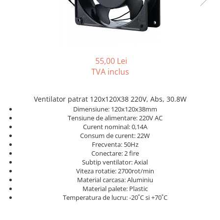
REZISTENTE DIGIVRARE
VAPORIZATOARE LU-VE
Compresoare Cubigel R134a
Compresoare Cubigel R404a
REZISTENTE SILICONICE
Compresoare Jiaxipera
Uleiuri
Ventilatoare
55,00 Lei
Ventilatoare EbmPapst
TVA inclus
Ventilatoare WEIGUANG
Ventilatoare turbina
Ventilator patrat 120x120X38 220V, Abs, 30.8W
VENTILATOARE AXIALE
Dimensiune: 120x120x38mm
Tensiune de alimentare: 220V AC
Curent nominal: 0,14A
Consum de curent: 22W
Frecventa: 50Hz
Conectare: 2 fire
Subtip ventilator: Axial
Viteza rotatie: 2700rot/min
Material carcasa: Aluminiu
Material palete: Plastic
Temperatura de lucru: -20˚C si +70˚C