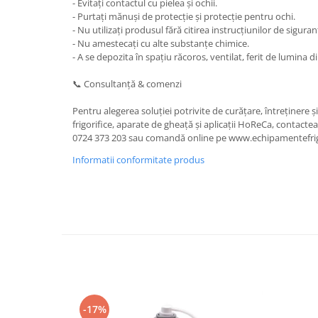
- Evitați contactul cu pielea și ochii.
- Purtați mănuși de protecție și protecție pentru ochi.
- Nu utilizați produsul fără citirea instrucțiunilor de siguran
- Nu amestecați cu alte substanțe chimice.
- A se depozita în spațiu răcoros, ventilat, ferit de lumina di
📞 Consultanță & comenzi
Pentru alegerea soluției potrivite de curățare, întreținere 
frigorifice, aparate de gheață și aplicații HoReCa, contact
0724 373 203 sau comandă online pe www.echipamentefrig
Informatii conformitate produs
-17%