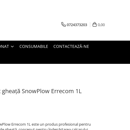
0724373203
0,00
ONAT
CONSUMABILE
CONTACTEAZĂ-NE
at gheață SnowPlow Errecom 1L
owPlow Errecom 1L este un produs profesional pentru
 de gheață, conceput pentru îndepărtarea calcarului,