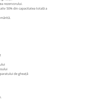
ea rezervorului.
tiv 50% din capacitatea totală a
 mărită.
t
ului
usului
 aparatului de gheață
e.