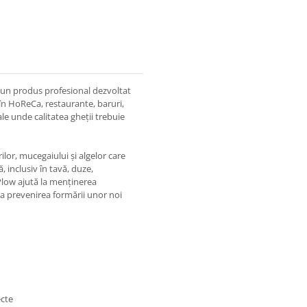
un produs profesional dezvoltat
 în HoReCa, restaurante, baruri,
ale unde calitatea gheții trebuie
lor, mucegaiului și algelor care
 inclusiv în tavă, duze,
Plow ajută la menținerea
la prevenirea formării unor noi
ecte