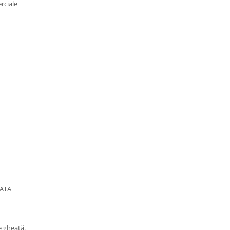
rciale
IATA
e gheață.