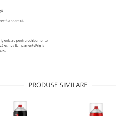
ță.
rectă a soarelui.
și igienizare pentru echipamente
ează echipa EchipamenteFrig la
.ro.
PRODUSE SIMILARE