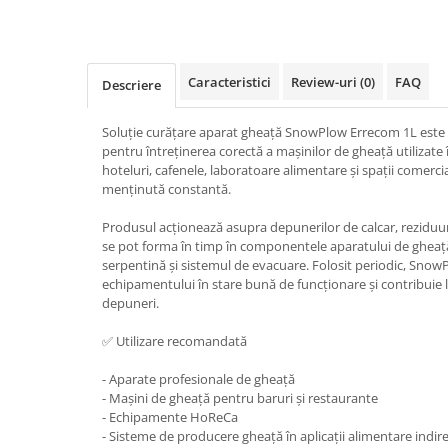
Caracteristici
Review-uri
(0)
FAQ
Descriere
Soluție curățare aparat gheață SnowPlow Errecom 1L este 
pentru întreținerea corectă a mașinilor de gheață utilizate
hoteluri, cafenele, laboratoare alimentare și spații comerci
menținută constantă.
Produsul acționează asupra depunerilor de calcar, reziduuri
se pot forma în timp în componentele aparatului de gheață,
serpentină și sistemul de evacuare. Folosit periodic, Snow
echipamentului în stare bună de funcționare și contribuie 
depuneri.
✅ Utilizare recomandată
- Aparate profesionale de gheață
- Mașini de gheață pentru baruri și restaurante
- Echipamente HoReCa
- Sisteme de producere gheață în aplicații alimentare indir