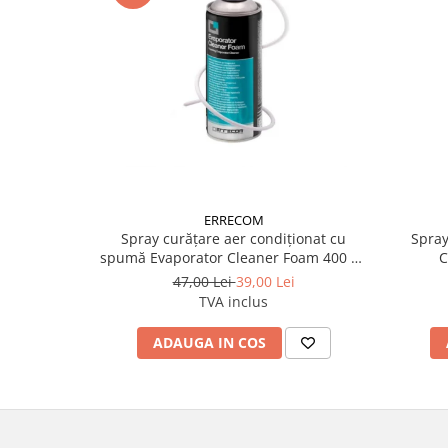
ERRECOM
Spray curățare aer condiționat cu
Spray
spumă Evaporator Cleaner Foam 400 ml
C
Errecom
47,00 Lei
39,00 Lei
TVA inclus
ADAUGA IN COS