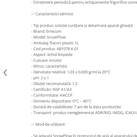
- Întreținere periodică pentru echipamente frigorifice come
✅ Caracteristici tehnice
- Tip produs: soluție curățare și detartrare aparat gheață
- Brand: Errecom
- Model: SnowPlow
- Ambalaj: flacon plastic 1L
- Cod produs: AB1076.K.01
- Aspect: lichid limpede
- Culoare: incolor
- Miros: caracteristic
- Densitate relativă: 1,03 ± 0,005 g/ml la 20°C
- pH: 2 ± 1
- Diluție recomandată: 1:2
- Certificări: NSF A1/A3
- Conformitate: HACCP
- Domeniu depozitare: 0°C – 40°C
- Durată de valabilitate: 7 ani de la data producției
- Transport: produs nereglementat ADR/RID, IMDG, ICAO/
✅ Mod de utilizare
- Se adaugă SnowPlow în rezervorul de apă al aparatului d