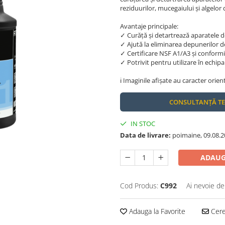
reziduurilor, mucegaiului și algelo
Avantaje principale:
✓ Curăță și detartrează aparatele 
✓ Ajută la eliminarea depunerilor de 
✓ Certificare NSF A1/A3 și confor
✓ Potrivit pentru utilizare în echip
ℹ️ Imaginile afișate au caracter orien
CONSULTANȚĂ T
IN STOC
Data de livrare:
poimaine, 09.08.2
ADAUG
Cod Produs:
C992
Ai nevoie de
Adauga la Favorite
Cere 