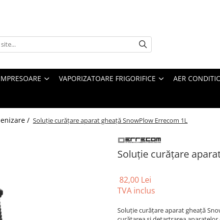
MPRESOARE
VAPORIZATOARE FRIGORIFICE
AER CONDITI
ienizare /
Soluție curățare aparat gheață SnowPlow Errecom 1L
Soluție curățare apar
82,00 Lei
TVA inclus
Soluție curățare aparat gheață Sn
curățarea și detartrarea aparatelor