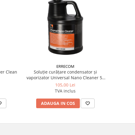
ERRECOM
wer Clean
Soluție curățare condensator și
Spray c
vaporizator Universal Nano Cleaner 5L
spumă Eva
Errecom
105,00 Lei
TVA inclus
ADAUGA IN COS
AD