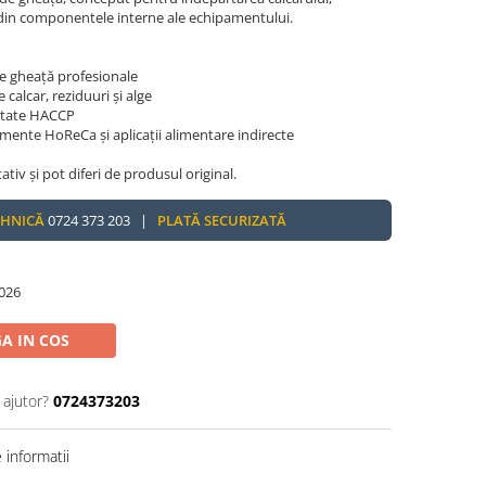
r din componentele interne ale echipamentului.
de gheață profesionale
calcar, reziduuri și alge
mitate HACCP
amente HoReCa și aplicații alimentare indirecte
tativ și pot diferi de produsul original.
EHNICĂ
0724 373 203 |
PLATĂ SECURIZATĂ
026
A IN COS
 ajutor?
0724373203
informatii