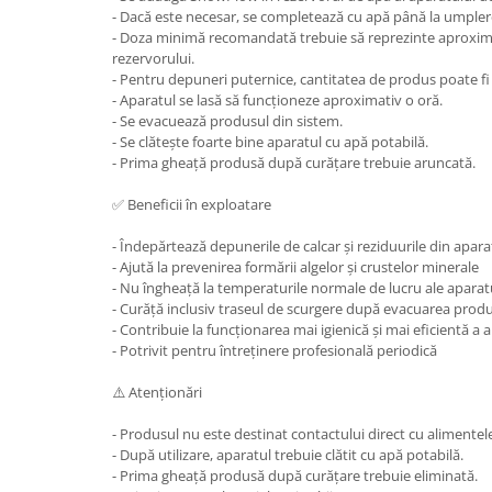
- Dacă este necesar, se completează cu apă până la umpler
- Doza minimă recomandată trebuie să reprezinte aproxima
rezervorului.
- Pentru depuneri puternice, cantitatea de produs poate fi
- Aparatul se lasă să funcționeze aproximativ o oră.
- Se evacuează produsul din sistem.
- Se clătește foarte bine aparatul cu apă potabilă.
- Prima gheață produsă după curățare trebuie aruncată.
✅ Beneficii în exploatare
- Îndepărtează depunerile de calcar și reziduurile din apara
- Ajută la prevenirea formării algelor și crustelor minerale
- Nu îngheață la temperaturile normale de lucru ale aparat
- Curăță inclusiv traseul de scurgere după evacuarea prod
- Contribuie la funcționarea mai igienică și mai eficientă a
- Potrivit pentru întreținere profesională periodică
⚠️ Atenționări
- Produsul nu este destinat contactului direct cu alimentel
- După utilizare, aparatul trebuie clătit cu apă potabilă.
- Prima gheață produsă după curățare trebuie eliminată.