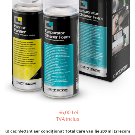
REZISTENTE DIGIVRARE
VAPORIZATOARE LU-VE
Compresoare Cubigel R134a
Compresoare Cubigel R404a
REZISTENTE SILICONICE
Compresoare Jiaxipera
Uleiuri
Ventilatoare
Ventilatoare EbmPapst
Ventilatoare WEIGUANG
Ventilatoare turbina
VENTILATOARE AXIALE
66,00 Lei
TVA inclus
Kit dezinfectant
aer condiționat Total Care vanilie 200 ml Errecom