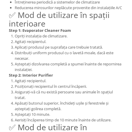
Întreținerea periodică a sistemelor de climatizare
Reducerea mirosurilor neplăcute provenite din instalațiile A/C
✅ Mod de utilizare în spații
interioare
Step 1: Evaporator Cleaner Foam
Opriți instalația de climatizare.
Agitați recipientul.
Aplicați produsul pe suprafața care trebuie tratată.
Distribuiți uniform produsul cu o lavetă moale, dacă este
necesar.
Așteptați dizolvarea completă a spumei înainte de repornirea
instalației.
Step 2: Interior Purifier
Agitați recipientul.
Poziționați recipientul în centrul încăperii.
Asigurați-vă că nu există persoane sau animale în spațiul
tratat.
Apăsați butonul superior, închideți ușile și ferestrele și
așteptați golirea completă.
Așteptați 10 minute.
Aerisiți încăperea timp de 10 minute înainte de utilizare.
✅ Mod de utilizare în