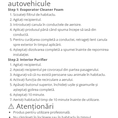
autovehicule
Step 1: Evaporator Cleaner Foam
Scoateți filtrul de habitaclu.
Agitați recipientul.
Introduceți canula în conductele de aerisire.
Aplicați produsul până când spuma începe să iasă din
conductă.
Pentru curățarea completă a conductei, retrageți lent canula
spre exterior în timpul aplicării.
Așteptați dizolvarea completă a spumei înainte de repornirea
instalației.
Step 2: Interior Purifier
Agitați recipientul.
Așezați recipientul pe covorașul din partea pasagerului.
Asigurați-vă că nu există persoane sau animale în habitaclu.
Activați funcția de recirculare a aerului.
Apăsați butonul superior, închideți ușile și geamurile și
așteptați golirea completă.
Așteptați 10 minute.
Aerisiți habitaclul timp de 10 minute înainte de utilizare.
⚠️ Atenționări
Produs pentru utilizare profesională.
Nu rămâneți în încăpere sau în habitaclu în timpul