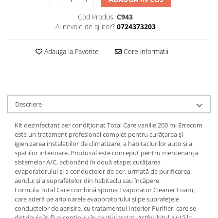
Cod Produs:
C943
Ai nevoie de ajutor?
0724373203
Adauga la Favorite
Cere informatii
Descriere
Kit dezinfectant aer condiționat Total Care vanilie 200 ml Errecom
este un tratament profesional complet pentru curățarea și
igienizarea instalațiilor de climatizare, a habitaclurilor auto și a
spațiilor interioare. Produsul este conceput pentru mentenanța
sistemelor A/C, acționând în două etape: curățarea
evaporatorului și a conductelor de aer, urmată de purificarea
aerului și a suprafețelor din habitaclu sau încăpere.
Formula Total Care combină spuma Evaporator Cleaner Foam,
care aderă pe aripioarele evaporatorului și pe suprafețele
conductelor de aerisire, cu tratamentul Interior Purifier, care se
distribuie în flux continuu în spațiul tratat. Astfel, kitul ajută la