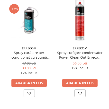
-17%
ERRECOM
ERRECOM
Spray curățare aer
Spray curățare condensator
condiționat cu spumă
Power Clean Out Errecom
Evaporator Cleaner Foam
750 ml
47,00 Lei
56,00 Lei
400 ml Errecom
39,00 Lei
TVA inclus
TVA inclus
ADAUGA IN COS
ADAUGA IN COS