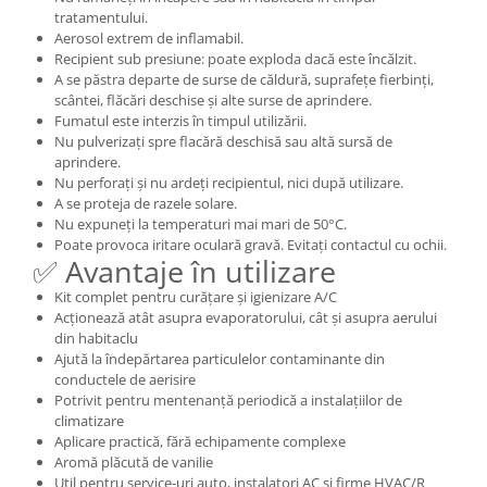
tratamentului.
Aerosol extrem de inflamabil.
Recipient sub presiune: poate exploda dacă este încălzit.
A se păstra departe de surse de căldură, suprafețe fierbinți,
scântei, flăcări deschise și alte surse de aprindere.
Fumatul este interzis în timpul utilizării.
Nu pulverizați spre flacără deschisă sau altă sursă de
aprindere.
Nu perforați și nu ardeți recipientul, nici după utilizare.
A se proteja de razele solare.
Nu expuneți la temperaturi mai mari de 50°C.
Poate provoca iritare oculară gravă. Evitați contactul cu ochii.
✅ Avantaje în utilizare
Kit complet pentru curățare și igienizare A/C
Acționează atât asupra evaporatorului, cât și asupra aerului
din habitaclu
Ajută la îndepărtarea particulelor contaminante din
conductele de aerisire
Potrivit pentru mentenanță periodică a instalațiilor de
climatizare
Aplicare practică, fără echipamente complexe
Aromă plăcută de vanilie
Util pentru service-uri auto, instalatori AC și firme HVAC/R