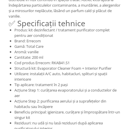
îndepărtarea particulelor contaminante, a murdăriei, a alergenilor
și a mirosurilor neplăcute, lăsând un parfum cald și plăcut de
vanilie.
✅ Specificații tehnice
Produs: kit dezinfectant / tratament purificator complet
pentru aer condiționat
Brand: Errecom
Gamă: Total Care
Aromă: vanilie
Cantitate: 200 ml
Cod produs Errecom: RKAB41.S1
Structură kit: Evaporator Cleaner Foam + Interior Purifier
Utilizare: instalații A/C auto, habitacluri, splituri și spații
interioare
Tip aplicare: tratament în 2 pași
Acțiune Step 1: curățarea evaporatorului și a conductelor de
aer
Acțiune Step 2: purificarea aerului și a suprafețelor din
habitaclu sau încăpere
Beneficiu principal: igienizare, curățare și împrospătare într-un
singur kit
Reziduuri: nu udă și nu lasă reziduuri după aplicarea
purificatorului interior