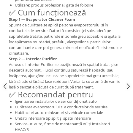
Utilizare: produs profesional, gata de folosire
✅ Cum funcționează
Step 1 — Evaporator Cleaner Foam
Spuma de curățare se aplică pe zona evaporatorului și în
conductele de aerisire. Datorită consistenței sale, aderă pe
suprafețele tratate, pătrunde în zonele greu accesibile și ajută la
îndepărtarea murdăriei, prafului, alergenilor și particulelor
contaminante care pot genera mirosuri neplăcute în sistemul de
climatizare.
Step 2 — Interior Purifier
Aerosolul Interior Purifier se poziționează în spațiul tratat și se
descarcă automat. Fluxul continuu saturează habitaclul sau
încăperea, ajungând inclusiv pe suprafețele mai greu accesibile,
fără să ude și fără să lase reziduuri. Varianta cu aromă de vanilie
lasă o senzație plăcută de curat după tratament.
✅ Recomandat pentru
Igienizarea instalațiilor de aer condiționat auto
Curățarea evaporatorului și a conductelor de aerisire
Habitacluri auto, minivanuri și vehicule comerciale
Unități interioare tip split și spații interioare
Service-uri auto, firme de mentenanță AC și instalatori
HVAC/R