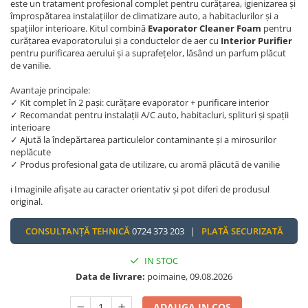
este un tratament profesional complet pentru curățarea, igienizarea și
împrospătarea instalațiilor de climatizare auto, a habitaclurilor și a
spațiilor interioare. Kitul combină
Evaporator Cleaner Foam
pentru
curățarea evaporatorului și a conductelor de aer cu
Interior Purifier
pentru purificarea aerului și a suprafețelor, lăsând un parfum plăcut
de vanilie.
Avantaje principale:
✓ Kit complet în 2 pași: curățare evaporator + purificare interior
✓ Recomandat pentru instalații A/C auto, habitacluri, splituri și spații
interioare
✓ Ajută la îndepărtarea particulelor contaminante și a mirosurilor
neplăcute
✓ Produs profesional gata de utilizare, cu aromă plăcută de vanilie
ℹ️ Imaginile afișate au caracter orientativ și pot diferi de produsul
original.
CONSULTANȚĂ TEHNICĂ
0724 373 203 |
PLATĂ SECURIZATĂ
IN STOC
Data de livrare:
poimaine, 09.08.2026
ADAUGA IN COS