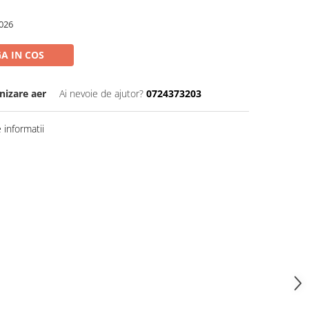
026
A IN COS
enizare aer
Ai nevoie de ajutor?
0724373203
informatii