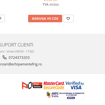
TVA inclus
ADAUGA IN COS
AD
SUPORT CLIENTI
uni - Vineri (09:00 - 17:00)
0724373203
nzari@echipamentefrig.ro