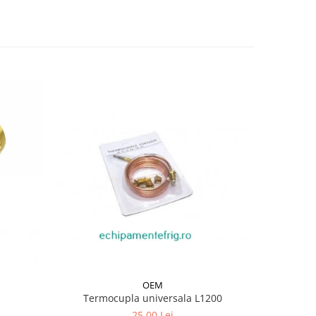
OEM
Termocupla universala L1200
Țeavă c
25,00 Lei