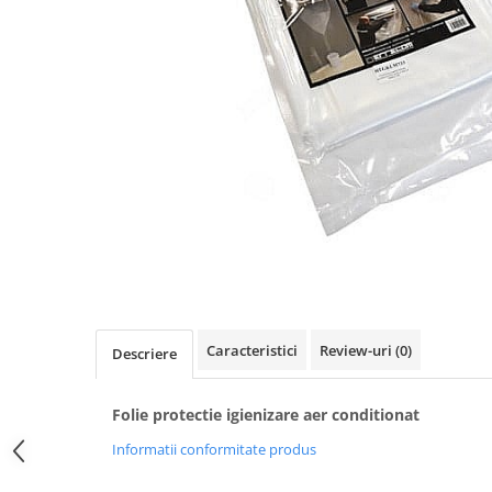
REZISTENTE DIGIVRARE
VAPORIZATOARE LU-VE
Compresoare Cubigel R134a
Compresoare Cubigel R404a
REZISTENTE SILICONICE
Compresoare Jiaxipera
Uleiuri
Ventilatoare
Ventilatoare EbmPapst
Ventilatoare WEIGUANG
Ventilatoare turbina
VENTILATOARE AXIALE
Caracteristici
Review-uri
(0)
Descriere
Folie protectie igienizare aer conditionat
Informatii conformitate produs