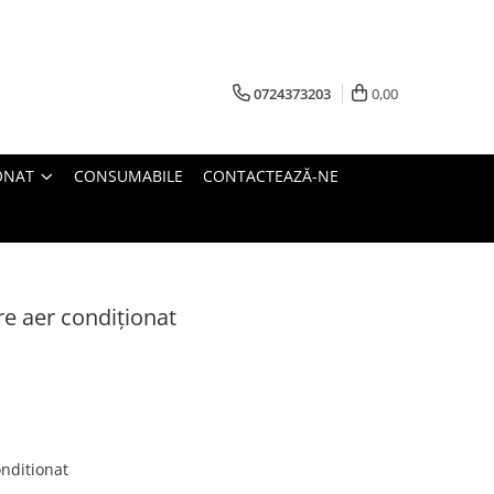
0724373203
0,00
ONAT
CONSUMABILE
CONTACTEAZĂ-NE
are aer condiționat
onditionat