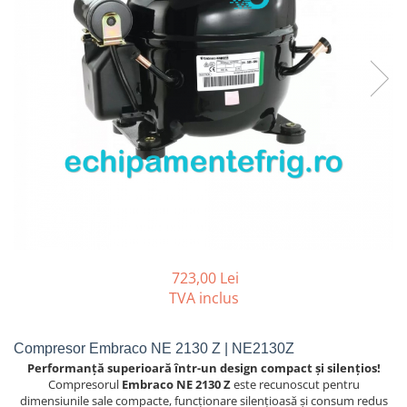
REZISTENTE DIGIVRARE
VAPORIZATOARE LU-VE
Compresoare Cubigel R134a
Compresoare Cubigel R404a
REZISTENTE SILICONICE
Compresoare Jiaxipera
Uleiuri
Ventilatoare
Ventilatoare EbmPapst
Ventilatoare WEIGUANG
Ventilatoare turbina
VENTILATOARE AXIALE
723,00 Lei
TVA inclus
Compresor Embraco NE 2130 Z | NE2130Z
Performanță superioară într-un design compact și silențios!
Compresorul
Embraco NE 2130 Z
este recunoscut pentru
dimensiunile sale compacte, funcționare silențioasă și consum redus