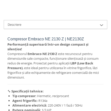
Descriere
Compresor Embraco NE 2130 Z | NE2130Z
Performanță superioară într-un design compact și
silențios!
Compresorul
Embraco NE 2130 Z
este recunoscut pentru
dimensiunile sale compacte, funcționare silențioasă și consum
redus de energie. Proiectat pentru aplicații
LBP (Low Back
Pressure)
, este ideal pentru utilizarea în vitrine frigorifice, lăzi
frigorifice și alte echipamente de refrigerare comercială de mici
dimensiuni.
🔧
Specificații tehnice:
Tip compresor:
Hermetic, reciprocant
Agent frigorific:
R134a
Alimentare electrică:
220-240V / 1 fază / 50Hz
Putere nominală:
1/3 HP