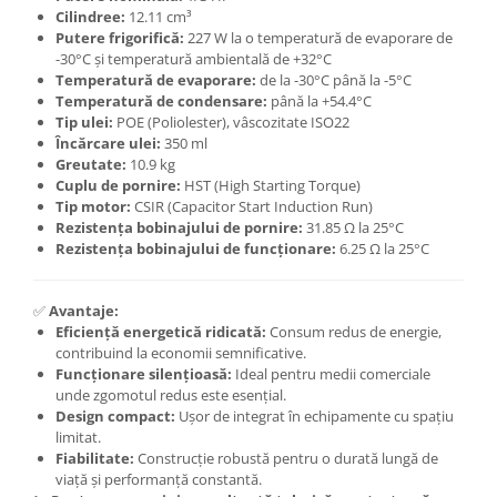
Cilindree:
12.11 cm³
Putere frigorifică:
227 W la o temperatură de evaporare de
-30°C și temperatură ambientală de +32°C
Temperatură de evaporare:
de la -30°C până la -5°C
Temperatură de condensare:
până la +54.4°C
Tip ulei:
POE (Poliolester), vâscozitate ISO22
Încărcare ulei:
350 ml
Greutate:
10.9 kg
Cuplu de pornire:
HST (High Starting Torque)
Tip motor:
CSIR (Capacitor Start Induction Run)
Rezistența bobinajului de pornire:
31.85 Ω la 25°C
Rezistența bobinajului de funcționare:
6.25 Ω la 25°C
✅
Avantaje:
Eficiență energetică ridicată:
Consum redus de energie,
contribuind la economii semnificative.
Funcționare silențioasă:
Ideal pentru medii comerciale
unde zgomotul redus este esențial.
Design compact:
Ușor de integrat în echipamente cu spațiu
limitat.
Fiabilitate:
Construcție robustă pentru o durată lungă de
viață și performanță constantă.