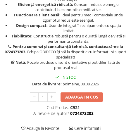
Eficiență energetică ridicată:
Consum redus de energie,
contribuind la economii semnificative.
Funcționare silențioasă:
Ideal pentru medii comerciale unde
zgomotul redus este esențial.
Design compact:
Ușor de integrat în echipamente cu spațiu
limitat.
Fiabilitate:
Construcție robustă pentru o durată lungă de viață și
performanță constantă.
📞
Pentru comenzi și consultanță tehnică, contactează-ne la
0724373203.
Echipa OBIDECO îți stă la dispoziție cu informații și suport
specializat!
📸
Notă:
Pozele produsului sunt orientative și pot diferi față de
produsul real
IN STOC
Data de livrare:
poimaine, 08.08.2026
ADAUGA IN COS
Cod Produs:
C921
Ai nevoie de ajutor?
0724373203
Adauga la Favorite
Cere informatii