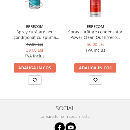
ERRECOM
ERRECOM
Spray curățare aer
Spray curățare condensator
condiționat cu spumă
Power Clean Out Errecom
Evaporator Cleaner Foam
750 ml
47,00 Lei
56,00 Lei
400 ml Errecom
39,00 Lei
TVA inclus
TVA inclus
ADAUGA IN COS
ADAUGA IN COS
SOCIAL
Urmareste-ne in social media