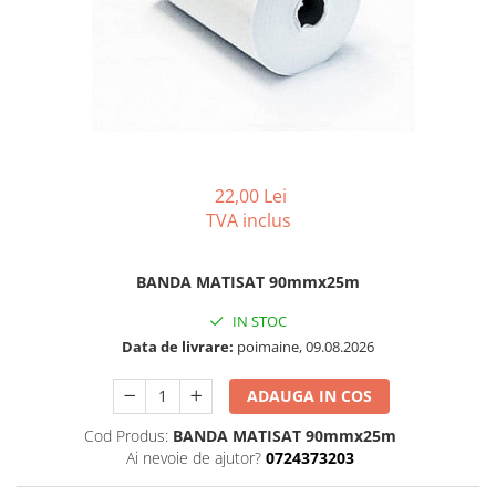
REZISTENTE DIGIVRARE
VAPORIZATOARE LU-VE
Compresoare Cubigel R134a
Compresoare Cubigel R404a
REZISTENTE SILICONICE
Compresoare Jiaxipera
Uleiuri
Ventilatoare
Ventilatoare EbmPapst
Ventilatoare WEIGUANG
22,00 Lei
Ventilatoare turbina
TVA inclus
VENTILATOARE AXIALE
BANDA MATISAT 90mmx25m
IN STOC
Data de livrare:
poimaine, 09.08.2026
ADAUGA IN COS
Cod Produs:
BANDA MATISAT 90mmx25m
Ai nevoie de ajutor?
0724373203