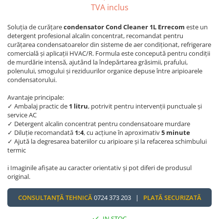
TVA inclus
Soluția de curățare
condensator Cond Cleaner 1L Errecom
este un
detergent profesional alcalin concentrat, recomandat pentru
curățarea condensatoarelor din sisteme de aer condiționat, refrigerare
comercială și aplicații HVAC/R. Formula este concepută pentru condiții
de murdărie intensă, ajutând la îndepărtarea grăsimii, prafului,
polenului, smogului și reziduurilor organice depuse între aripioarele
condensatorului.
Avantaje principale:
✓ Ambalaj practic de
1 litru
, potrivit pentru intervenții punctuale și
service AC
✓ Detergent alcalin concentrat pentru condensatoare murdare
✓ Diluție recomandată
1:4
, cu acțiune în aproximativ
5 minute
✓ Ajută la degresarea bateriilor cu aripioare și la refacerea schimbului
termic
ℹ️ Imaginile afișate au caracter orientativ și pot diferi de produsul
original.
CONSULTANȚĂ TEHNICĂ
0724 373 203 |
PLATĂ SECURIZATĂ
IN STOC