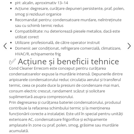
pH: alcalin, aproximativ 13–14
Acțiune: degresare, curățare depuneri persistente, praf, polen,
smog și reziduuri organice
Recomandat pentru: condensatoare murdare, neîntreținute
sau cu schimb termic redus
Compatibilitate: nu deteriorează piesele metalice, dacă este
utilizat corect
Utilizare: profesională, de către operator instruit
Domenii: aer condiționat, refrigerare comercială, climatizare,
HVAC/R, echipamente frig
✅ Acțiune și beneficii tehnice
Cond Cleaner Errecom este conceput pentru curățarea
condensatoarelor expuse la murdărie intensă. Depunerile dintre
aripioarele condensatorului reduc circulația aerului și transferul
termic, ceea ce poate duce la presiuni de condensare mai mari,
consum electric crescut, randament scăzut și solicitare
suplimentară asupra compresorului.
Prin degresarea și curățarea bateriei condensatorului, produsul
contribuie la refacerea schimbului termic și la menținerea
funcționării corecte a instalației. Este util în special pentru unități
exterioare AC, condensatoare frigorifice și echipamente
amplasate în zone cu praf, polen, smog, grăsime sau murdărie
acumulată.