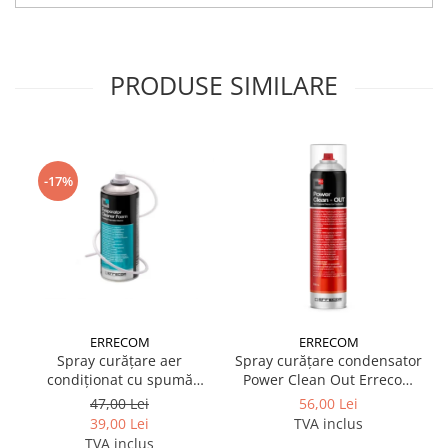
PRODUSE SIMILARE
-17%
ERRECOM
ERRECOM
Spray curățare aer
Spray curățare condensator
condiționat cu spumă
Power Clean Out Errecom
Evaporator Cleaner Foam
750 ml
47,00 Lei
56,00 Lei
400 ml Errecom
39,00 Lei
TVA inclus
TVA inclus