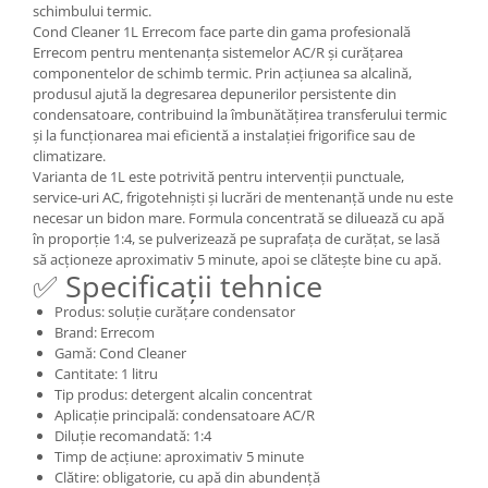
schimbului termic.
Cond Cleaner 1L Errecom face parte din gama profesională
Errecom pentru mentenanța sistemelor AC/R și curățarea
componentelor de schimb termic. Prin acțiunea sa alcalină,
produsul ajută la degresarea depunerilor persistente din
condensatoare, contribuind la îmbunătățirea transferului termic
și la funcționarea mai eficientă a instalației frigorifice sau de
climatizare.
Varianta de 1L este potrivită pentru intervenții punctuale,
service-uri AC, frigotehniști și lucrări de mentenanță unde nu este
necesar un bidon mare. Formula concentrată se diluează cu apă
în proporție 1:4, se pulverizează pe suprafața de curățat, se lasă
să acționeze aproximativ 5 minute, apoi se clătește bine cu apă.
✅ Specificații tehnice
Produs: soluție curățare condensator
Brand: Errecom
Gamă: Cond Cleaner
Cantitate: 1 litru
Tip produs: detergent alcalin concentrat
Aplicație principală: condensatoare AC/R
Diluție recomandată: 1:4
Timp de acțiune: aproximativ 5 minute
Clătire: obligatorie, cu apă din abundență