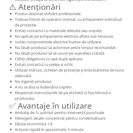
⚠️ Atenționări
Produs destinat utilizării profesionale.
Trebuie folosit de operator instruit, cu echipament individual
de protecție.
Evitați contactul cu materiale delicate sau vopsite.
Nu aplicați pe echipamente electrice aflate sub tensiune.
Izolați componentele electrice înainte de utilizare.
Nu lăsați produsul să acționeze peste timpul recomandat.
Nu lăsați produsul să se usuce pe suprafața tratată.
Clătiți obligatoriu cu apă după aplicare.
Evitați contactul cu pielea și ochii.
Utilizați mănuși, ochelari de protecție și îmbrăcăminte de lucru
adecvată.
Nu ingerați produsul.
A nu se lăsa la îndemâna copiilor.
Respectați instrucțiunile de pe etichetă și fișa tehnică a
produsului.
✅ Avantaje în utilizare
Ambalaj de 1L potrivit pentru intervenții punctuale
Detergent alcalin concentrat pentru condensatoare
Diluție economică 1:4
Acțiune rapidă în aproximativ 5 minute