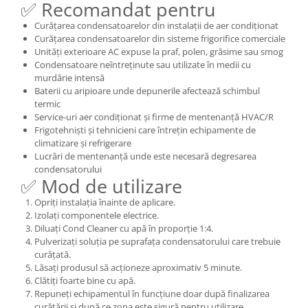
✅ Recomandat pentru
Curățarea condensatoarelor din instalații de aer condiționat
Curățarea condensatoarelor din sisteme frigorifice comerciale
Unități exterioare AC expuse la praf, polen, grăsime sau smog
Condensatoare neîntreținute sau utilizate în medii cu
murdărie intensă
Baterii cu aripioare unde depunerile afectează schimbul
termic
Service-uri aer condiționat și firme de mentenanță HVAC/R
Frigotehniști și tehnicieni care întrețin echipamente de
climatizare și refrigerare
Lucrări de mentenanță unde este necesară degresarea
condensatorului
✅ Mod de utilizare
Opriți instalația înainte de aplicare.
Izolați componentele electrice.
Diluați Cond Cleaner cu apă în proporție 1:4.
Pulverizați soluția pe suprafața condensatorului care trebuie
curățată.
Lăsați produsul să acționeze aproximativ 5 minute.
Clătiți foarte bine cu apă.
Repuneți echipamentul în funcțiune doar după finalizarea
curățării și după ce zona este sigură pentru utilizare.