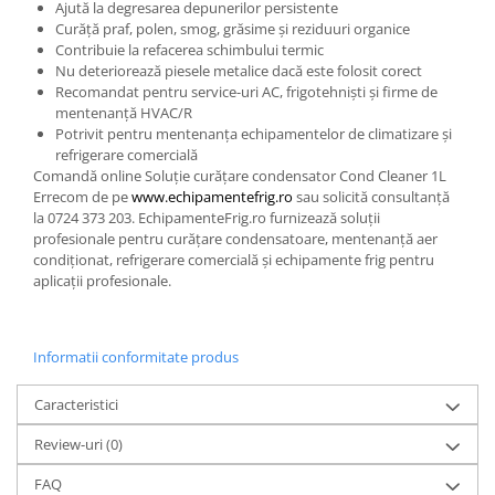
Ajută la degresarea depunerilor persistente
Curăță praf, polen, smog, grăsime și reziduuri organice
Contribuie la refacerea schimbului termic
Nu deteriorează piesele metalice dacă este folosit corect
Recomandat pentru service-uri AC, frigotehniști și firme de
mentenanță HVAC/R
Potrivit pentru mentenanța echipamentelor de climatizare și
refrigerare comercială
Comandă online Soluție curățare condensator Cond Cleaner 1L
Errecom de pe
www.echipamentefrig.ro
sau solicită consultanță
la 0724 373 203. EchipamenteFrig.ro furnizează soluții
profesionale pentru curățare condensatoare, mentenanță aer
condiționat, refrigerare comercială și echipamente frig pentru
aplicații profesionale.
Informatii conformitate produs
Caracteristici
Review-uri
(0)
FAQ