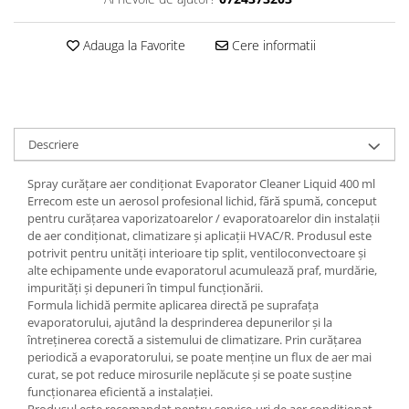
Adauga la Favorite
Cere informatii
Descriere
Spray curățare aer condiționat Evaporator Cleaner Liquid 400 ml
Errecom este un aerosol profesional lichid, fără spumă, conceput
pentru curățarea vaporizatoarelor / evaporatoarelor din instalații
de aer condiționat, climatizare și aplicații HVAC/R. Produsul este
potrivit pentru unități interioare tip split, ventiloconvectoare și
alte echipamente unde evaporatorul acumulează praf, murdărie,
impurități și depuneri în timpul funcționării.
Formula lichidă permite aplicarea directă pe suprafața
evaporatorului, ajutând la desprinderea depunerilor și la
întreținerea corectă a sistemului de climatizare. Prin curățarea
periodică a evaporatorului, se poate menține un flux de aer mai
curat, se pot reduce mirosurile neplăcute și se poate susține
funcționarea eficientă a instalației.