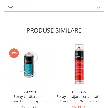
FAQ
PRODUSE SIMILARE
-17%
ERRECOM
ERRECOM
Spray curățare aer
Spray curățare condensator
condiționat cu spumă
Power Clean Out Errecom
Evaporator Cleaner Foam
750 ml
47,00 Lei
56,00 Lei