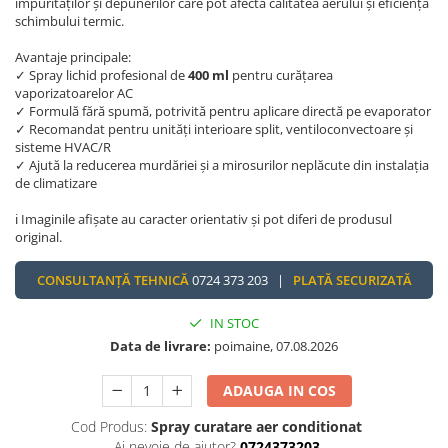
impurităților și depunerilor care pot afecta calitatea aerului și eficiența
schimbului termic.
Avantaje principale:
✓ Spray lichid profesional de
400 ml
pentru curățarea
vaporizatoarelor AC
✓ Formulă fără spumă, potrivită pentru aplicare directă pe evaporator
✓ Recomandat pentru unități interioare split, ventiloconvectoare și
sisteme HVAC/R
✓ Ajută la reducerea murdăriei și a mirosurilor neplăcute din instalația
de climatizare
ℹ️ Imaginile afișate au caracter orientativ și pot diferi de produsul
original.
CONSULTANȚĂ TEHNICĂ
0724 373 203 |
PLATĂ SECURIZATĂ
IN STOC
Data de livrare:
poimaine, 07.08.2026
ADAUGA IN COS
Cod Produs:
Spray curatare aer conditionat
Ai nevoie de ajutor?
0724373203