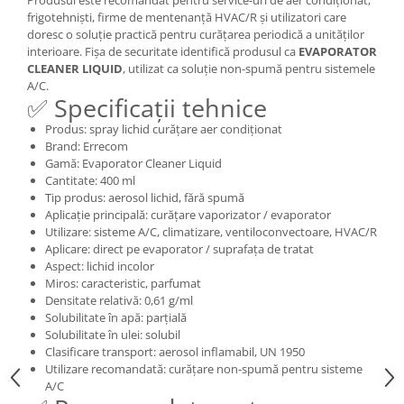
Produsul este recomandat pentru service-uri de aer condiționat,
frigotehniști, firme de mentenanță HVAC/R și utilizatori care
doresc o soluție practică pentru curățarea periodică a unităților
interioare. Fișa de securitate identifică produsul ca
EVAPORATOR
CLEANER LIQUID
, utilizat ca soluție non-spumă pentru sistemele
A/C.
✅ Specificații tehnice
Produs: spray lichid curățare aer condiționat
Brand: Errecom
Gamă: Evaporator Cleaner Liquid
Cantitate: 400 ml
Tip produs: aerosol lichid, fără spumă
Aplicație principală: curățare vaporizator / evaporator
Utilizare: sisteme A/C, climatizare, ventiloconvectoare, HVAC/R
Aplicare: direct pe evaporator / suprafața de tratat
Aspect: lichid incolor
Miros: caracteristic, parfumat
Densitate relativă: 0,61 g/ml
Solubilitate în apă: parțială
Solubilitate în ulei: solubil
Clasificare transport: aerosol inflamabil, UN 1950
Utilizare recomandată: curățare non-spumă pentru sisteme
A/C