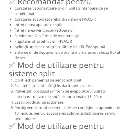
✅ Recomandat pentru
Curățarea vaporizatoarelor din unități interioare de aer
condiționat
Curățarea evaporatoarelor din sisteme HVAC/R
Întreținerea aparatelor split
Întreținerea ventiloconvectoarelor
Service-uri AC și firme de mentenanță
Frigotehniști și tehnicieni HVAC/R
Aplicații unde se dorește curățare lichidă, fără spumă
Sisteme unde depunerile de praf și murdărie pot afecta fluxul
de aer
✅ Mod de utilizare pentru
sisteme split
Opriți echipamentul de aer condiționat.
Scoateți filtrele și spălați-le, dacă sunt lavabile.
Pulverizați produsul uniform pe evaporatorul unității
interioare, de la o distanță de aproximativ 15–20 cm.
Lăsați produsul să acționeze.
Porniți ventilatorul sistemului de aer condiționat aproximativ
10 minute, pentru evaporarea soluției și distribuirea aerului
prin unitate.
✅ Mod de utilizare pentru