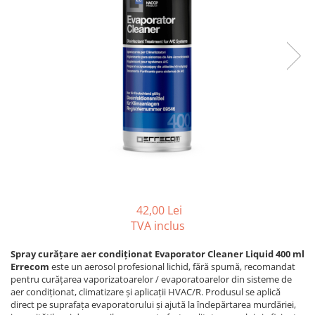
REZISTENTE DIGIVRARE
VAPORIZATOARE LU-VE
Compresoare Cubigel R134a
Compresoare Cubigel R404a
REZISTENTE SILICONICE
Compresoare Jiaxipera
Uleiuri
Ventilatoare
Ventilatoare EbmPapst
Ventilatoare WEIGUANG
Ventilatoare turbina
VENTILATOARE AXIALE
42,00 Lei
TVA inclus
Spray curățare aer condiționat Evaporator Cleaner Liquid 400 ml
Errecom
este un aerosol profesional lichid, fără spumă, recomandat
pentru curățarea vaporizatoarelor / evaporatoarelor din sisteme de
aer condiționat, climatizare și aplicații HVAC/R. Produsul se aplică
direct pe suprafața evaporatorului și ajută la îndepărtarea murdăriei,