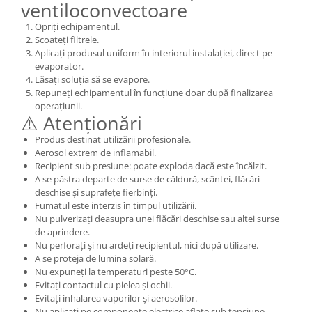
ventiloconvectoare
Opriți echipamentul.
Scoateți filtrele.
Aplicați produsul uniform în interiorul instalației, direct pe
evaporator.
Lăsați soluția să se evapore.
Repuneți echipamentul în funcțiune doar după finalizarea
operațiunii.
⚠️ Atenționări
Produs destinat utilizării profesionale.
Aerosol extrem de inflamabil.
Recipient sub presiune: poate exploda dacă este încălzit.
A se păstra departe de surse de căldură, scântei, flăcări
deschise și suprafețe fierbinți.
Fumatul este interzis în timpul utilizării.
Nu pulverizați deasupra unei flăcări deschise sau altei surse
de aprindere.
Nu perforați și nu ardeți recipientul, nici după utilizare.
A se proteja de lumina solară.
Nu expuneți la temperaturi peste 50°C.
Evitați contactul cu pielea și ochii.
Evitați inhalarea vaporilor și aerosolilor.
Nu aplicați pe componente electrice aflate sub tensiune.