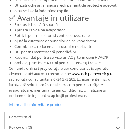
Utilizați ochelari, mănuși și echipament de protecție adecvat.
A nu se lăsa la îndemâna copiilor.
✅ Avantaje în utilizare
Produs lichid, fără spumă
Aplicare rapidă pe evaporator
Potrivit pentru splituri și ventiloconvectoare
Ajută la curățarea depunerilor de pe vaporizator
Contribuie la reducerea mirosurilor neplăcute
Util pentru mentenanță periodică AC
Recomandat pentru service-uri AC și tehnicieni HVAC/R
Ambalaj practic de 400 ml pentru intervenții rapide
Comandă online Spray curățare aer condiționat Evaporator
Cleaner Liquid 400 ml Errecom de pe
www.echipamentefrig.ro
sau solicită consultanță la 0724 373 203. EchipamenteFrig.ro
furnizează soluții profesionale Errecom pentru curățare
evaporatoare, mentenanță aer condiționat, climatizare și
echipamente frig pentru aplicații profesionale.
Informatii conformitate produs
Caracteristici
Review-uri
(0)