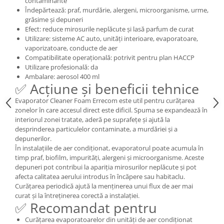
contaminante
Îndepărtează: praf, murdărie, alergeni, microorganisme, urme,
grăsime și depuneri
Efect: reduce mirosurile neplăcute și lasă parfum de curat
Utilizare: sisteme AC auto, unități interioare, evaporatoare,
vaporizatoare, conducte de aer
Compatibilitate operațională: potrivit pentru plan HACCP
Utilizare profesională: da
Ambalare: aerosol 400 ml
✅ Acțiune și beneficii tehnice
Evaporator Cleaner Foam Errecom este util pentru curățarea
zonelor în care accesul direct este dificil. Spuma se expandează în
interiorul zonei tratate, aderă pe suprafețe și ajută la
desprinderea particulelor contaminate, a murdăriei și a
depunerilor.
În instalațiile de aer condiționat, evaporatorul poate acumula în
timp praf, biofilm, impurități, alergeni și microorganisme. Aceste
depuneri pot contribui la apariția mirosurilor neplăcute și pot
afecta calitatea aerului introdus în încăpere sau habitaclu.
Curățarea periodică ajută la menținerea unui flux de aer mai
curat și la întreținerea corectă a instalației.
✅ Recomandat pentru
Curățarea evaporatoarelor din unități de aer condiționat