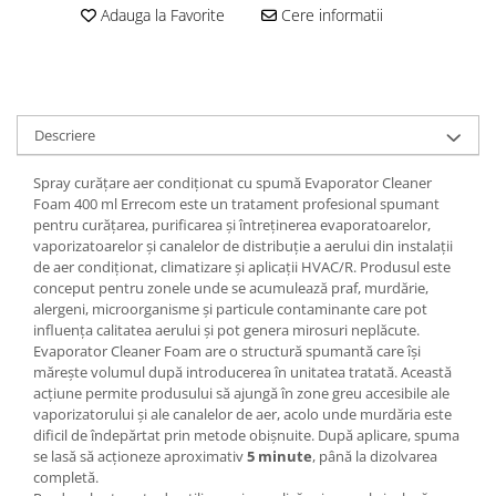
Adauga la Favorite
Cere informatii
Descriere
Spray curățare aer condiționat cu spumă Evaporator Cleaner
Foam 400 ml Errecom este un tratament profesional spumant
pentru curățarea, purificarea și întreținerea evaporatoarelor,
vaporizatoarelor și canalelor de distribuție a aerului din instalații
de aer condiționat, climatizare și aplicații HVAC/R. Produsul este
conceput pentru zonele unde se acumulează praf, murdărie,
alergeni, microorganisme și particule contaminante care pot
influența calitatea aerului și pot genera mirosuri neplăcute.
Evaporator Cleaner Foam are o structură spumantă care își
mărește volumul după introducerea în unitatea tratată. Această
acțiune permite produsului să ajungă în zone greu accesibile ale
vaporizatorului și ale canalelor de aer, acolo unde murdăria este
dificil de îndepărtat prin metode obișnuite. După aplicare, spuma
se lasă să acționeze aproximativ
5 minute
, până la dizolvarea
completă.