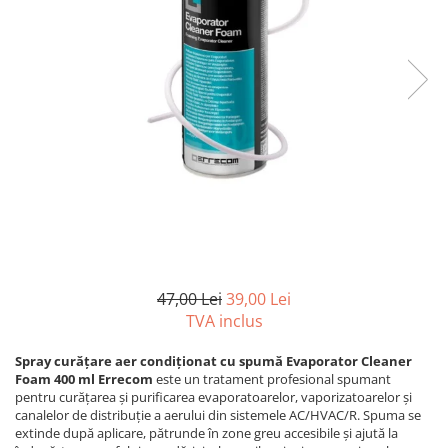
REZISTENTE DIGIVRARE
VAPORIZATOARE LU-VE
Compresoare Cubigel R134a
Compresoare Cubigel R404a
REZISTENTE SILICONICE
Compresoare Jiaxipera
Uleiuri
Ventilatoare
Ventilatoare EbmPapst
Ventilatoare WEIGUANG
Ventilatoare turbina
VENTILATOARE AXIALE
47,00 Lei
39,00 Lei
TVA inclus
Spray curățare aer condiționat cu spumă Evaporator Cleaner
Foam 400 ml Errecom
este un tratament profesional spumant
pentru curățarea și purificarea evaporatoarelor, vaporizatoarelor și
canalelor de distribuție a aerului din sistemele AC/HVAC/R. Spuma se
extinde după aplicare, pătrunde în zone greu accesibile și ajută la