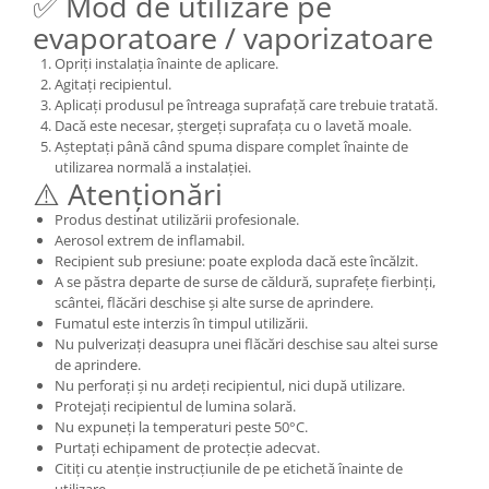
✅ Mod de utilizare pe
evaporatoare / vaporizatoare
Opriți instalația înainte de aplicare.
Agitați recipientul.
Aplicați produsul pe întreaga suprafață care trebuie tratată.
Dacă este necesar, ștergeți suprafața cu o lavetă moale.
Așteptați până când spuma dispare complet înainte de
utilizarea normală a instalației.
⚠️ Atenționări
Produs destinat utilizării profesionale.
Aerosol extrem de inflamabil.
Recipient sub presiune: poate exploda dacă este încălzit.
A se păstra departe de surse de căldură, suprafețe fierbinți,
scântei, flăcări deschise și alte surse de aprindere.
Fumatul este interzis în timpul utilizării.
Nu pulverizați deasupra unei flăcări deschise sau altei surse
de aprindere.
Nu perforați și nu ardeți recipientul, nici după utilizare.
Protejați recipientul de lumina solară.
Nu expuneți la temperaturi peste 50°C.
Purtați echipament de protecție adecvat.
Citiți cu atenție instrucțiunile de pe etichetă înainte de