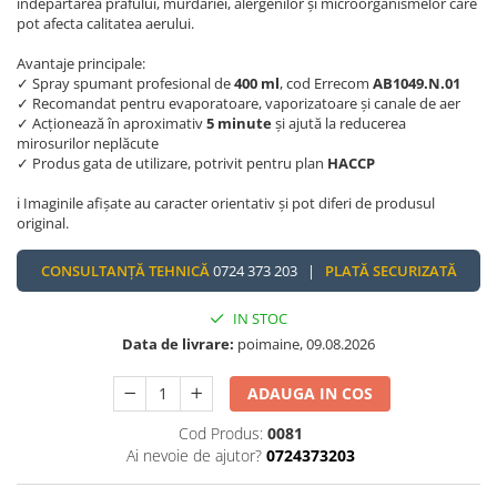
îndepărtarea prafului, murdăriei, alergenilor și microorganismelor care
pot afecta calitatea aerului.
Avantaje principale:
✓ Spray spumant profesional de
400 ml
, cod Errecom
AB1049.N.01
✓ Recomandat pentru evaporatoare, vaporizatoare și canale de aer
✓ Acționează în aproximativ
5 minute
și ajută la reducerea
mirosurilor neplăcute
✓ Produs gata de utilizare, potrivit pentru plan
HACCP
ℹ️ Imaginile afișate au caracter orientativ și pot diferi de produsul
original.
CONSULTANȚĂ TEHNICĂ
0724 373 203 |
PLATĂ SECURIZATĂ
IN STOC
Data de livrare:
poimaine, 09.08.2026
ADAUGA IN COS
Cod Produs:
0081
Ai nevoie de ajutor?
0724373203