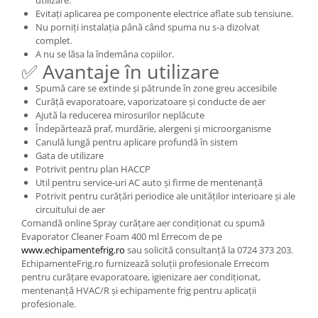
utilizare.
Evitați aplicarea pe componente electrice aflate sub tensiune.
Nu porniți instalația până când spuma nu s-a dizolvat
complet.
A nu se lăsa la îndemâna copiilor.
✅ Avantaje în utilizare
Spumă care se extinde și pătrunde în zone greu accesibile
Curăță evaporatoare, vaporizatoare și conducte de aer
Ajută la reducerea mirosurilor neplăcute
Îndepărtează praf, murdărie, alergeni și microorganisme
Canulă lungă pentru aplicare profundă în sistem
Gata de utilizare
Potrivit pentru plan HACCP
Util pentru service-uri AC auto și firme de mentenanță
Potrivit pentru curățări periodice ale unităților interioare și ale
circuitului de aer
Comandă online Spray curățare aer condiționat cu spumă
Evaporator Cleaner Foam 400 ml Errecom de pe
www.echipamentefrig.ro
sau solicită consultanță la 0724 373 203.
EchipamenteFrig.ro furnizează soluții profesionale Errecom
pentru curățare evaporatoare, igienizare aer condiționat,
mentenanță HVAC/R și echipamente frig pentru aplicații
profesionale.