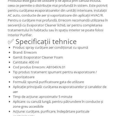
Produsul este gata de utilizare și se aplică prin canula inclusă,
ceea ce permite o distribuție mai profundă în sistem. Este potrivit
pentru curățarea evaporatoarelor din unități interioare, instalații
AC auto, conducte de aer și vaporizatoare din aplicații HVAC/R.
Pentru o curățare mai profundă, Errecom recomandă utilizarea în
secvență cu Evaporator Cleaner lichid, iar pentru completarea
tratamentului în habitaclu sau în spațiu interior se poate folosi
Interior Purifier.
✅ Specificații tehnice
Produs: spray curățare aer condiționat cu spumă
Brand: Errecom
Gamă: Evaporator Cleaner Foam
Cantitate: 400 ml
Cod produs Errecom: AB1049.N.01
Tip produs: tratament spumant pentru evaporatoare /
vaporizatoare
Formulă: spumă purificatoare gata de utilizare
Aplicație principală: curățarea evaporatoarelor și canalelor de
aer
Timp de acțiune: aproximativ 5 minute
Aplicare: cu canulă lungă, pentru pătrundere în conducte și
zone greu accesibile
Acțiune: curățare, purificare, îndepărtare particule