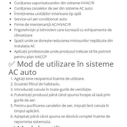
Curățarea vaporizatoarelor din sisteme HVAC/R
Curățarea canalelor de aer din sisteme AC auto
Întreținerea unităților interioare tip split
Service-uri aer condiționat auto
Firme de mentenanță AC/HVAC/R
Frigotehniști și tehnicieni care lucrează cu echipamente de
climatizare
Spații unde se dorește reducerea mirosurilor neplăcute din
instalația AC
Aplicații profesionale unde produsul trebuie să fie potrivit
pentru plan HACCP
✅ Mod de utilizare în sisteme
AC auto
Agitați bine recipientul înainte de utilizare.
Scoateți filtrul de habitaclu.
Introduceți canula în toate gurile de ventilație.
Pulverizați produsul până când spuma începe să iasă prin
gurile de aer.
Pentru purificarea canalelor de aer, mișcați lent canula în
timpul aplicării.
Așteptați până când spuma se dizolvă complet înainte de
repornirea sistemului.