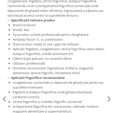
congelatoare, frigidere, vitrine frigorifice, dulapuri frigorifice,
răcitoare de vinuri și echipamente frigorifice comerciale unde
depunerile de gheață reduc eficiența, îngreunează curățarea sau
blochează accesul corect la suprafețele de lucru.
✅
Specificații tehnice produs
Brand: Errecom
Model: Axe
Tip produs: soluție profesională pentru dezghețare
Ambalaj: flacon 1L cu pulverizator
Stare produs: ready to use / gata de utilizare
Aplicații: frigidere, congelatoare, vitrine frigorifice, wine cellars,
dulapuri frigorifice, unități exterioare A/C
Clătire după aplicare: nu necesită clătire
Utilizare: profesională
Domeniu recomandat: frigotehnie, HoReCa, magazine
alimentare, service frigorific, întreținere HVAC
✅
Aplicații frigorifice recomandate
congelatoare comerciale cu depuneri de gheață pe pereți sau
suprafețe interioare;
frigidere și dulapuri frigorifice unde gheața blochează
curățarea corectă;
vitrine frigorifice și mobilier frigorific comercial;
echipamente frigorifice din restaurante, cafenele, hoteluri,
magazine alimentare și supermarketuri;