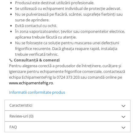
Produsul este destinat utilizării profesionale.
Se utilizează cu echipament individual de protecție adecvat.
Nu se pulverizează pe flacără, scântei, suprafețe fierbinți sau
surse de aprindere.
Evită contactul cu ochii.
În zona vaporizatoarelor, țevilor sau componentelor electrice,
aplicarea trebuie făcută cu atenție.
Nu se folosește ca soluție pentru mascarea unei defecțiuni
frigorifice recurente. Dacă gheața reapare rapid, instalația
trebuie verificată tehnic.
📞
Consultanță & comenzi
Pentru alegerea corectă a produselor de întreținere, curățare și
igienizare pentru echipamente frigorifice comerciale, contactează
echipa EchipamenteFrig la 0724 373 203 sau comandă online pe
www.echipamentefrig.ro
.
Informatii conformitate produs
Caracteristici
Review-uri
(0)
FAQ