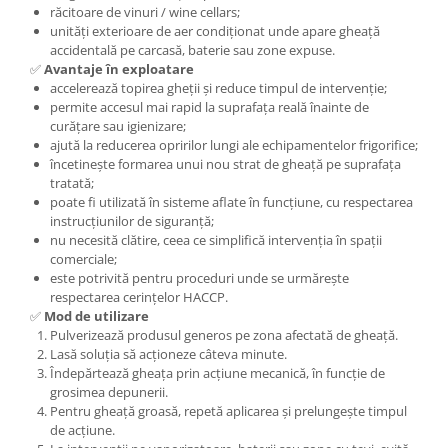
răcitoare de vinuri / wine cellars;
unități exterioare de aer condiționat unde apare gheață
accidentală pe carcasă, baterie sau zone expuse.
✅
Avantaje în exploatare
accelerează topirea gheții și reduce timpul de intervenție;
permite accesul mai rapid la suprafața reală înainte de
curățare sau igienizare;
ajută la reducerea opririlor lungi ale echipamentelor frigorifice;
încetinește formarea unui nou strat de gheață pe suprafața
tratată;
poate fi utilizată în sisteme aflate în funcțiune, cu respectarea
instrucțiunilor de siguranță;
nu necesită clătire, ceea ce simplifică intervenția în spații
comerciale;
este potrivită pentru proceduri unde se urmărește
respectarea cerințelor HACCP.
✅
Mod de utilizare
Pulverizează produsul generos pe zona afectată de gheață.
Lasă soluția să acționeze câteva minute.
Îndepărtează gheața prin acțiune mecanică, în funcție de
grosimea depunerii.
Pentru gheață groasă, repetă aplicarea și prelungește timpul
de acțiune.