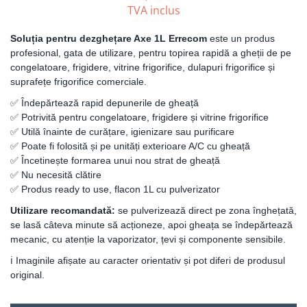
TVA inclus
Soluția pentru dezghețare Axe 1L Errecom
este un produs
profesional, gata de utilizare, pentru topirea rapidă a gheții de pe
congelatoare, frigidere, vitrine frigorifice, dulapuri frigorifice și
suprafețe frigorifice comerciale.
✅ Îndepărtează rapid depunerile de gheață
✅ Potrivită pentru congelatoare, frigidere și vitrine frigorifice
✅ Utilă înainte de curățare, igienizare sau purificare
✅ Poate fi folosită și pe unități exterioare A/C cu gheață
✅ Încetinește formarea unui nou strat de gheață
✅ Nu necesită clătire
✅ Produs ready to use, flacon 1L cu pulverizator
Utilizare recomandată:
se pulverizează direct pe zona înghețată,
se lasă câteva minute să acționeze, apoi gheața se îndepărtează
mecanic, cu atenție la vaporizator, țevi și componente sensibile.
ℹ️ Imaginile afișate au caracter orientativ și pot diferi de produsul
original.