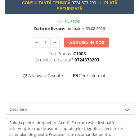
CONSULTANȚĂ TEHNICĂ
0724 373 203 |
PLATĂ
SECURIZATĂ
IN STOC
Data de livrare:
poimaine, 09.08.2026
ADAUGA IN COS
Cod Produs:
C1003
Ai nevoie de ajutor?
0724373203
Adauga la Favorite
Cere informatii
Descriere
Soluția pentru dezghețare Axe 1L Errecom este destinată
intervențiilor rapide asupra suprafețelor frigorifice afectate de
acumulări de gheață. Produsul este recomandat pentru