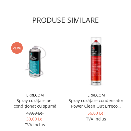
PRODUSE SIMILARE
-17%
ERRECOM
ERRECOM
Spray curățare aer
Spray curățare condensator
condiționat cu spumă
Power Clean Out Errecom
Evaporator Cleaner Foam
750 ml
47,00 Lei
56,00 Lei
400 ml Errecom
39,00 Lei
TVA inclus
TVA inclus