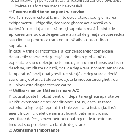
La intervenții pe vaporizatoare, baterii sau zone cu țevi, evită
lovirea sau forțarea mecanică excesivă.
✅
Recomandări tehnice pentru service
Axe 1L Errecom este utilă înainte de curățarea sau igienizarea
echipamentului frigorific, deoarece gheața acționează ca o
barieră între soluția de curățare și suprafața reală. Înainte de
aplicarea unei soluții de igienizare, stratul de gheață trebuie redus
sau eliminat pentru ca tratamentul să aibă contact direct cu
suprafața.
În cazul vitrinelor frigorifice și al congelatoarelor comerciale,
depunerile repetate de gheață pot indica o problemă de
exploatare sau o defecțiune tehnică: garnituri neetanșe, uși lăsate
deschise, umiditate ridicată, ciclu de degivrare incorect, senzor de
temperatură poziționat greșit, rezistență de degivrare defectă
sau drenaj obturat. Soluția Axe ajută la îndepărtarea gheții, dar
nu înlocuiește diagnosticarea cauzei.
✅
Utilizare pe unități exterioare A/C
Produsul poate fi folosit pentru îndepărtarea gheții apărute pe
unități exterioare de aer condiționat. Totuși, dacă unitatea
exterioară îngheață repetat, trebuie verificată instalația: lipsă
agent frigorific, debit de aer insuficient, baterie murdară,
ventilator defect, senzor nefuncțional, regim de funcționare
incorect sau probleme la ciclul de degivrare.
⚠️
Atenționări importante