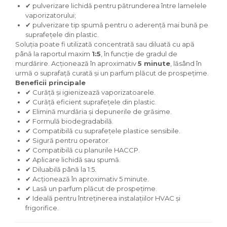
✔ pulverizare lichidă pentru pătrunderea între lamelele
vaporizatorului;
✔ pulverizare tip spumă pentru o aderență mai bună pe
suprafețele din plastic.
Soluția poate fi utilizată concentrată sau diluată cu apă
până la raportul maxim
1:5
, în funcție de gradul de
murdărire. Acționează în aproximativ
5 minute
, lăsând în
urmă o suprafață curată și un parfum plăcut de prospețime.
Beneficii principale
✔ Curăță și igienizează vaporizatoarele.
✔ Curăță eficient suprafețele din plastic.
✔ Elimină murdăria și depunerile de grăsime.
✔ Formulă biodegradabilă.
✔ Compatibilă cu suprafețele plastice sensibile.
✔ Sigură pentru operator.
✔ Compatibilă cu planurile HACCP.
✔ Aplicare lichidă sau spumă.
✔ Diluabilă până la 1:5.
✔ Acționează în aproximativ 5 minute.
✔ Lasă un parfum plăcut de prospețime.
✔ Ideală pentru întreținerea instalațiilor HVAC și
frigorifice.