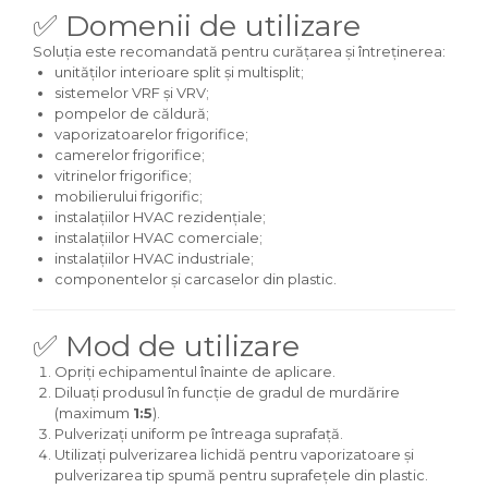
✅ Domenii de utilizare
Soluția este recomandată pentru curățarea și întreținerea:
unităților interioare split și multisplit;
sistemelor VRF și VRV;
pompelor de căldură;
vaporizatoarelor frigorifice;
camerelor frigorifice;
vitrinelor frigorifice;
mobilierului frigorific;
instalațiilor HVAC rezidențiale;
instalațiilor HVAC comerciale;
instalațiilor HVAC industriale;
componentelor și carcaselor din plastic.
✅ Mod de utilizare
Opriți echipamentul înainte de aplicare.
Diluați produsul în funcție de gradul de murdărire
(maximum
1:5
).
Pulverizați uniform pe întreaga suprafață.
Utilizați pulverizarea lichidă pentru vaporizatoare și
pulverizarea tip spumă pentru suprafețele din plastic.