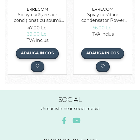
ERRECOM
ERRECOM
Spray curățare aer
Spray curățare
condiționat cu spumă
condensator Power
Evaporator Cleaner
Clean Out Errecom 750
47,00 Lei
56,00 Lei
Foam 400 ml Errecom
ml
39,00 Lei
TVA inclus
TVA inclus
ADAUGA IN COS
ADAUGA IN COS
SOCIAL
Urmareste-ne in social media