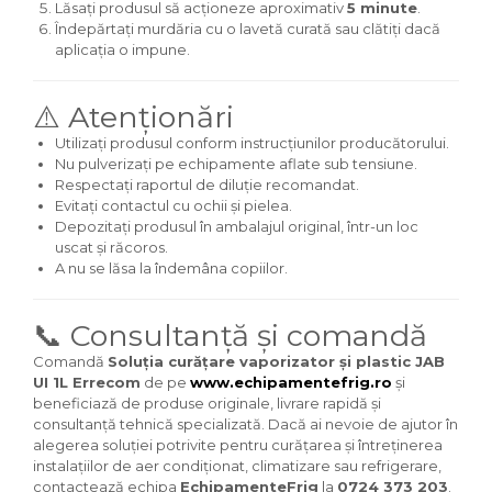
Lăsați produsul să acționeze aproximativ
5 minute
.
Îndepărtați murdăria cu o lavetă curată sau clătiți dacă
aplicația o impune.
⚠️ Atenționări
Utilizați produsul conform instrucțiunilor producătorului.
Nu pulverizați pe echipamente aflate sub tensiune.
Respectați raportul de diluție recomandat.
Evitați contactul cu ochii și pielea.
Depozitați produsul în ambalajul original, într-un loc
uscat și răcoros.
A nu se lăsa la îndemâna copiilor.
📞 Consultanță și comandă
Comandă
Soluția curățare vaporizator și plastic JAB
UI 1L Errecom
de pe
www.echipamentefrig.ro
și
beneficiază de produse originale, livrare rapidă și
consultanță tehnică specializată. Dacă ai nevoie de ajutor în
alegerea soluției potrivite pentru curățarea și întreținerea
instalațiilor de aer condiționat, climatizare sau refrigerare,
contactează echipa
EchipamenteFrig
la
0724 373 203
.