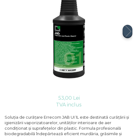
Compresoare Cubigel R404a
REZISTENTE SILICONICE
Compresoare Jiaxipera
Uleiuri
Ventilatoare
Ventilatoare EbmPapst
Ventilatoare WEIGUANG
Ventilatoare turbina
VENTILATOARE AXIALE
53,00 Lei
TVA inclus
Soluția de curățare Errecom JAB UI 1L este destinată curățării și
igienizării vaporizatoarelor, unităților interioare de aer
condiționat și suprafețelor din plastic. Formula profesională
biodegradabilă îndepărtează eficient murdăria, grăsimile și