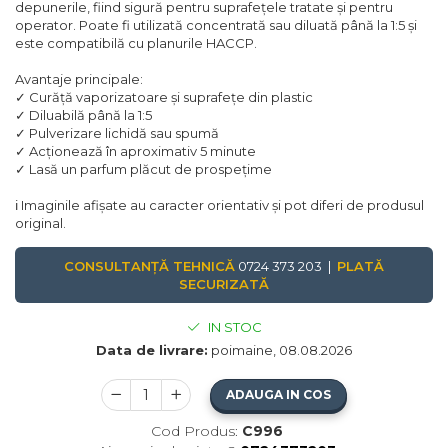
depunerile, fiind sigură pentru suprafețele tratate și pentru
operator. Poate fi utilizată concentrată sau diluată până la 1:5 și
este compatibilă cu planurile HACCP.
Avantaje principale:
✓ Curăță vaporizatoare și suprafețe din plastic
✓ Diluabilă până la 1:5
✓ Pulverizare lichidă sau spumă
✓ Acționează în aproximativ 5 minute
✓ Lasă un parfum plăcut de prospețime
ℹ️ Imaginile afișate au caracter orientativ și pot diferi de produsul
original.
CONSULTANȚĂ TEHNICĂ
0724 373 203 |
PLATĂ
SECURIZATĂ
IN STOC
Data de livrare:
poimaine, 08.08.2026
ADAUGA IN COS
Cod Produs:
C996