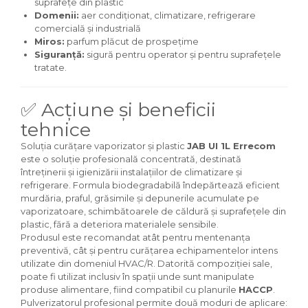
suprafețe din plastic
Domenii:
aer condiționat, climatizare, refrigerare
comercială și industrială
Miros:
parfum plăcut de prospețime
Siguranță:
sigură pentru operator și pentru suprafețele
tratate.
✅ Acțiune și beneficii
tehnice
Soluția curățare vaporizator și plastic
JAB UI 1L Errecom
este o soluție profesională concentrată, destinată
întreținerii și igienizării instalațiilor de climatizare și
refrigerare. Formula biodegradabilă îndepărtează eficient
murdăria, praful, grăsimile și depunerile acumulate pe
vaporizatoare, schimbătoarele de căldură și suprafețele din
plastic, fără a deteriora materialele sensibile.
Produsul este recomandat atât pentru mentenanța
preventivă, cât și pentru curățarea echipamentelor intens
utilizate din domeniul HVAC/R. Datorită compoziției sale,
poate fi utilizat inclusiv în spații unde sunt manipulate
produse alimentare, fiind compatibil cu planurile
HACCP
.
Pulverizatorul profesional permite două moduri de aplicare: