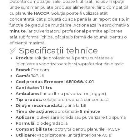
Datorită compoziției sale, poate fi utilizat inclusiv în spații
unde sunt manipulate produse alimentare, fiind compatibil
cu planurile
HACCP
. Soluția poate fi utilizată atât
concentrată, cât și diluată cu apă până la un raport de
1:5
, în
funcție de gradul de murdărire. Acționează în aproximativ
5
minute
, iar pulverizatorul profesional permite aplicarea
atât sub formă lichidă, cât și sub formă de spumă, pentru o
eficiență maximă.
✅ Specificații tehnice
Produs:
soluție profesională pentru curățarea și
igienizarea vaporizatoarelor și suprafețelor din plastic
Brand:
Errecom
Gamă:
JAB UI
Cod produs Errecom:
AB1068.K.01
Cantitate:
1 litru
Ambalare:
flacon 1L cu pulverizator (trigger)
Tip produs:
soluție profesională concentrată
Diluție recomandată:
până la
1:5
Timp de acțiune:
aproximativ
5 minute
Aplicare:
pulverizare lichidă sau pulverizare tip spumă
Formulă:
biodegradabilă
Compatibilitate:
potrivită pentru planurile HACCP
Utilizare:
vaporizatoare, unități interioare AC și