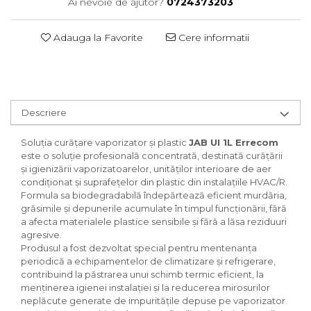
Ai nevoie de ajutor?
0724373203
Adauga la Favorite
Cere informatii
Descriere
Soluția curățare vaporizator și plastic
JAB UI 1L Errecom
este o soluție profesională concentrată, destinată curățării
și igienizării vaporizatoarelor, unităților interioare de aer
condiționat și suprafețelor din plastic din instalațiile HVAC/R.
Formula sa biodegradabilă îndepărtează eficient murdăria,
grăsimile și depunerile acumulate în timpul funcționării, fără
a afecta materialele plastice sensibile și fără a lăsa reziduuri
agresive.
Produsul a fost dezvoltat special pentru mentenanța
periodică a echipamentelor de climatizare și refrigerare,
contribuind la păstrarea unui schimb termic eficient, la
menținerea igienei instalației și la reducerea mirosurilor
neplăcute generate de impuritățile depuse pe vaporizator.