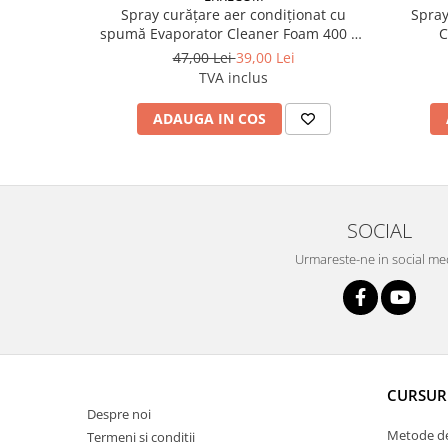
Spray curățare aer condiționat cu
Spray
spumă Evaporator Cleaner Foam 400 ml
C
Errecom
47,00 Lei
39,00 Lei
TVA inclus
ADAUGA IN COS
SOCIAL
Urmareste-ne in social me
CURSUR
Despre noi
Metode de
Termeni si conditii