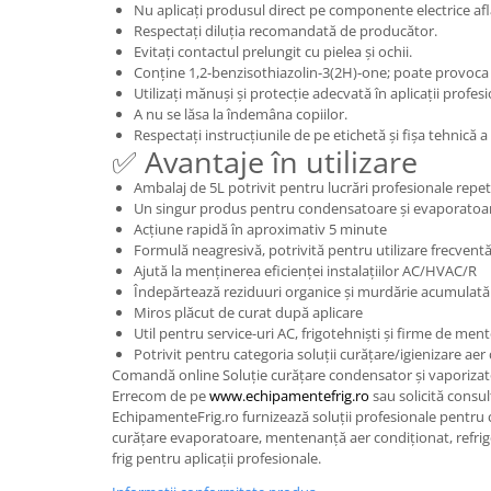
Nu aplicați produsul direct pe componente electrice af
Respectați diluția recomandată de producător.
Evitați contactul prelungit cu pielea și ochii.
Conține 1,2-benzisothiazolin-3(2H)-one; poate provoca r
Utilizați mănuși și protecție adecvată în aplicații profesi
A nu se lăsa la îndemâna copiilor.
Respectați instrucțiunile de pe etichetă și fișa tehnică 
✅ Avantaje în utilizare
Ambalaj de 5L potrivit pentru lucrări profesionale repe
Un singur produs pentru condensatoare și evaporatoa
Acțiune rapidă în aproximativ 5 minute
Formulă neagresivă, potrivită pentru utilizare frecvent
Ajută la menținerea eficienței instalațiilor AC/HVAC/R
Îndepărtează reziduuri organice și murdărie acumulată
Miros plăcut de curat după aplicare
Util pentru service-uri AC, frigotehniști și firme de me
Potrivit pentru categoria soluții curățare/igienizare aer
Comandă online Soluție curățare condensator și vaporizat
Errecom de pe
www.echipamentefrig.ro
sau solicită consul
EchipamenteFrig.ro furnizează soluții profesionale pentru
curățare evaporatoare, mentenanță aer condiționat, refri
frig pentru aplicații profesionale.