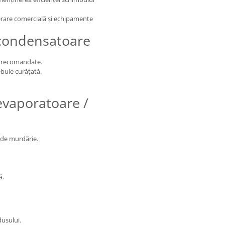
erare comercială și echipamente
 condensatoare
ei recomandate.
ebuie curățată.
evaporatoare /
l de murdărie.
ă.
dusului.