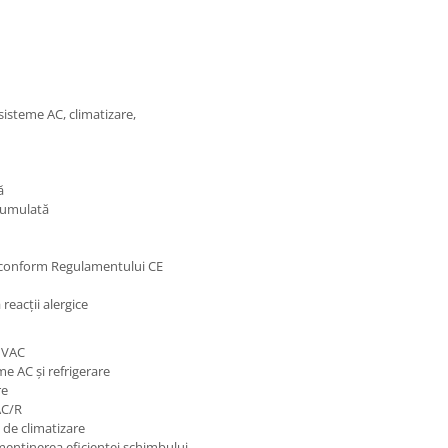
sisteme AC, climatizare,
ă
acumulată
os conform Regulamentului CE
reacții alergice
 HVAC
e AC și refrigerare
re
AC/R
 de climatizare
menținerea eficienței schimbului