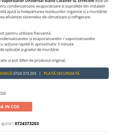
i vaporizator Universal Nano Cleaner 5L Errecom
este un
tru condensatoare, evaporatoare și suprafețe din instalații
ă ajută la îndepărtarea reziduurilor organice și a murdăriei
 eficienței sistemelor de climatizare și refrigerare.
ivit pentru utilizare frecventă
densatoarelor și evaporatoarelor / vaporizatoarelor
u acțiune rapidă în aproximativ 5 minute
e de aplicație și gradul de murdărie
tativ și pot diferi de produsul original.
EHNICĂ
0724 373 203 |
PLATĂ SECURIZATĂ
026
A IN COS
 ajutor?
0724373203