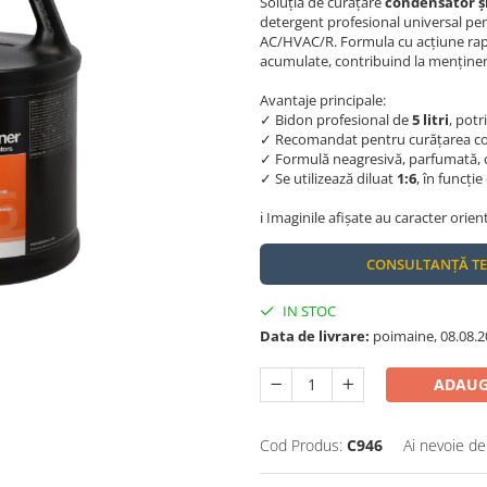
Soluția de curățare
condensator ș
detergent profesional universal pen
AC/HVAC/R. Formula cu acțiune rapid
acumulate, contribuind la menținerea
Avantaje principale:
✓ Bidon profesional de
5 litri
, potr
✓ Recomandat pentru curățarea con
✓ Formulă neagresivă, parfumată, c
✓ Se utilizează diluat
1:6
, în funcți
ℹ️ Imaginile afișate au caracter orien
CONSULTANȚĂ T
IN STOC
Data de livrare:
poimaine, 08.08.2
ADAUG
Cod Produs:
C946
Ai nevoie de