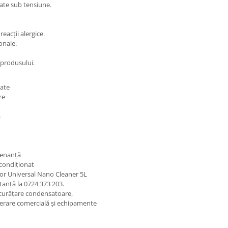
late sub tensiune.
eacții alergice.
onale.
a produsului.
tate
re
ă
ntenanță
 condiționat
or Universal Nano Cleaner 5L
tanță la 0724 373 203.
 curățare condensatoare,
gerare comercială și echipamente