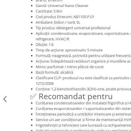
Brand: Errecom
Gamă: Universal Nano Cleaner
Cantitate: 5 litri
Cod produs Errecom: AB1105.P.01
Ambalare: bidon / tank 5L
Tip produs: detergent universal profesional
Aplicații: condensatoare, evaporatoare, vaporizatoare, 
refrigerare, HVAC/R
Diluție: 1:6
Timp de acțiune: aproximativ 5 minute
Formulă: neagresivă, potrivită pentru utilizare frecvent
Acțiune: îndepărtează reziduuri organice și murdărie 
Miros: parfumat / miros plăcut de curat
Bază formulă: alcalină
Clasificare CLP: produsul nu este clasificat ca pericul
1272/2008
Conține: 1,2-benzisothiazolin-3(2H)-one, poate provoca 
✅ Recomandat pentru
Curățarea condensatoarelor din instalații frigorifice și
Curățarea evaporatoarelor / vaporizatoarelor din sistem
Întreținerea periodică a unităților interioare și exterioa
Service-uri aer condiționat și firme de mentenanță HV
Frigotehniști și tehnicieni care lucrează cu echipamente
Aplicații comerciale și profesionale unde se urmărește 