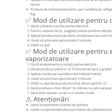
termic
Produse de mentenanță pentru aer condiționat, refrig
frig
✅ Mod de utilizare pentru
Opriți unitatea și izolați partea electrică.
Pentru varianta de 5L, pregătiți soluția conform diluți
Aplicați produsul pe suprafața condensatorului care tr
Lăsați să acționeze aproximativ 5 minute.
Clătiți cu apă.
✅ Mod de utilizare pentru 
vaporizatoare
Opriți echipamentul și izolați partea electrică.
Diluați produsul până la 1:6, în funcție de tipul și gradu
Aplicați soluția pe suprafața care trebuie tratată.
Lăsați să acționeze aproximativ 5 minute.
Clătiți cu apă dacă produsul a fost diluat până la 1:5.
Dacă produsul a fost diluat 1:6, clătirea nu este necesar
Dacă este necesar, uscați cu o lavetă moale.
⚠️ Atenționări
Opriți echipamentul înainte de aplicare.
Izolați componentele electrice înainte de utilizarea pro