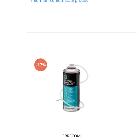
Informatii conformitate produs
-17%
ERRECOM