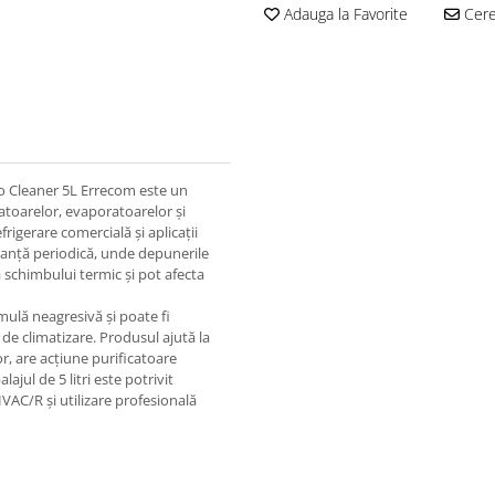
Adauga la Favorite
Cere 
no Cleaner 5L Errecom este un
toarelor, evaporatoarelor și
frigerare comercială și aplicații
anță periodică, unde depunerile
a schimbului termic și pot afecta
ulă neagresivă și poate fi
i de climatizare. Produsul ajută la
, are acțiune purificatoare
ajul de 5 litri este potrivit
VAC/R și utilizare profesională