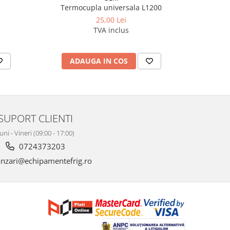
Termocupla universala L1200
Țeavă c
25,00 Lei
TVA inclus
ADAUGA IN COS
AD
SUPORT CLIENTI
uni - Vineri (09:00 - 17:00)
0724373203
nzari@echipamentefrig.ro