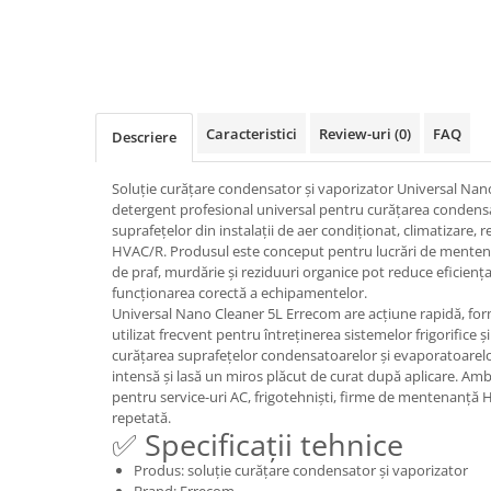
Caracteristici
Review-uri
(0)
FAQ
Descriere
Soluție curățare condensator și vaporizator Universal Na
detergent profesional universal pentru curățarea condensa
suprafețelor din instalații de aer condiționat, climatizare, re
HVAC/R. Produsul este conceput pentru lucrări de menten
de praf, murdărie și reziduuri organice pot reduce eficienț
funcționarea corectă a echipamentelor.
Universal Nano Cleaner 5L Errecom are acțiune rapidă, form
utilizat frecvent pentru întreținerea sistemelor frigorifice ș
curățarea suprafețelor condensatoarelor și evaporatoarelor
intensă și lasă un miros plăcut de curat după aplicare. Ambal
pentru service-uri AC, frigotehniști, firme de mentenanță H
repetată.
✅ Specificații tehnice
Produs: soluție curățare condensator și vaporizator