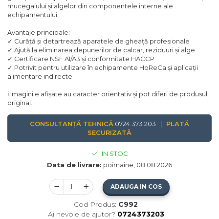
mucegaiului și algelor din componentele interne ale
echipamentului.
Avantaje principale:
✓ Curăță și detartrează aparatele de gheață profesionale
✓ Ajută la eliminarea depunerilor de calcar, reziduuri și alge
✓ Certificare NSF A1/A3 și conformitate HACCP
✓ Potrivit pentru utilizare în echipamente HoReCa și aplicații
alimentare indirecte
ℹ️ Imaginile afișate au caracter orientativ și pot diferi de produsul
original.
CONSULTANȚĂ TEHNICĂ
0724 373 203 |
PLATĂ
SECURIZATĂ
IN STOC
Data de livrare:
poimaine, 08.08.2026
ADAUGA IN COS
Cod Produs:
C992
Ai nevoie de ajutor?
0724373203