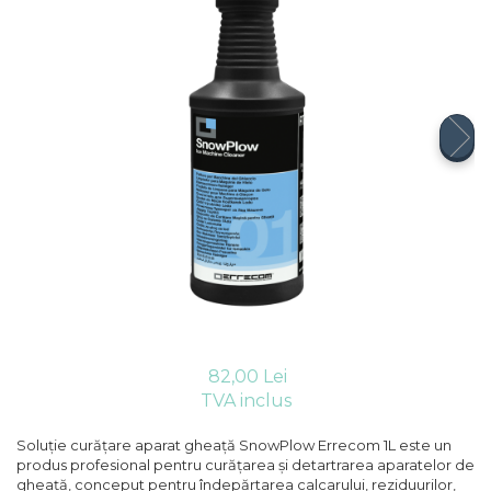
Compresoare Cubigel R404a
REZISTENTE SILICONICE
Compresoare Jiaxipera
Uleiuri
Ventilatoare
Ventilatoare EbmPapst
Ventilatoare WEIGUANG
Ventilatoare turbina
VENTILATOARE AXIALE
82,00 Lei
TVA inclus
Soluție curățare aparat gheață SnowPlow Errecom 1L este un
produs profesional pentru curățarea și detartrarea aparatelor de
gheață, conceput pentru îndepărtarea calcarului, reziduurilor,