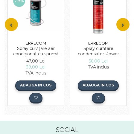
-17%
ERRECOM
ERRECOM
Spray curățare aer
Spray curățare
condiționat cu spumă
condensator Power
Evaporator Cleaner
Clean Out Errecom 750
47,00 Lei
56,00 Lei
Foam 400 ml Errecom
ml
39,00 Lei
TVA inclus
TVA inclus
ADAUGA IN COS
ADAUGA IN COS
SOCIAL