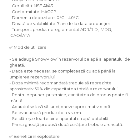
- Certificări: NSF A1/A3
- Conformitate: HACCP
- Domeniu depozitare: 0°C – 40°C
- Durată de valabilitate: 7 ani de la data producției
- Transport: produs nereglementat ADR/RID, IMDG,
ICAO/IATA
✅ Mod de utilizare
- Se adaugă SnowPlow în rezervorul de apă al aparatului de
gheață.
- Dacă este necesar, se completează cu apă până la
umplerea rezervorului.
- Doza minimă recomandată trebuie să reprezinte
aproximativ 50% din capacitatea totală a rezervorului.
- Pentru depuneri puternice, cantitatea de produs poate fi
mărită.
- Aparatul se lasă să funcționeze aproximativ o oră.
- Se evacuează produsul din sistem.
- Se clătește foarte bine aparatul cu apă potabilă.
- Prima gheață produsă după curățare trebuie aruncată.
✅ Beneficii în exploatare