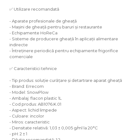
✅ Utilizare recomandată
- Aparate profesionale de gheață
- Mașini de gheață pentru baruri și restaurante
- Echipamente HoReCa
- Sisteme de producere gheață în aplicații alimentare
indirecte
- Întreținere periodică pentru echipamente frigorifice
comerciale
✅ Caracteristici tehnice
- Tip produs: soluție curățare și detartrare aparat gheață
- Brand: Errecom
- Model: SnowPlow
- Ambalaj: flacon plastic 1L
- Cod produs: AB1076.K.01
- Aspect: lichid limpede
- Culoare: incolor
- Miros: caracteristic
- Densitate relativă: 1,03 ± 0,005 g/ml la 20°C
- pH: 2 ± 1
- Diluție recomandată: 1:2