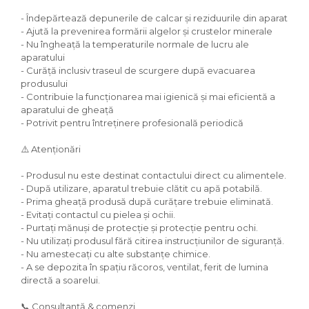
- Îndepărtează depunerile de calcar și reziduurile din aparat
- Ajută la prevenirea formării algelor și crustelor minerale
- Nu îngheață la temperaturile normale de lucru ale
aparatului
- Curăță inclusiv traseul de scurgere după evacuarea
produsului
- Contribuie la funcționarea mai igienică și mai eficientă a
aparatului de gheață
- Potrivit pentru întreținere profesională periodică
⚠️ Atenționări
- Produsul nu este destinat contactului direct cu alimentele.
- După utilizare, aparatul trebuie clătit cu apă potabilă.
- Prima gheață produsă după curățare trebuie eliminată.
- Evitați contactul cu pielea și ochii.
- Purtați mănuși de protecție și protecție pentru ochi.
- Nu utilizați produsul fără citirea instrucțiunilor de siguranță.
- Nu amestecați cu alte substanțe chimice.
- A se depozita în spațiu răcoros, ventilat, ferit de lumina
directă a soarelui.
📞 Consultanță & comenzi