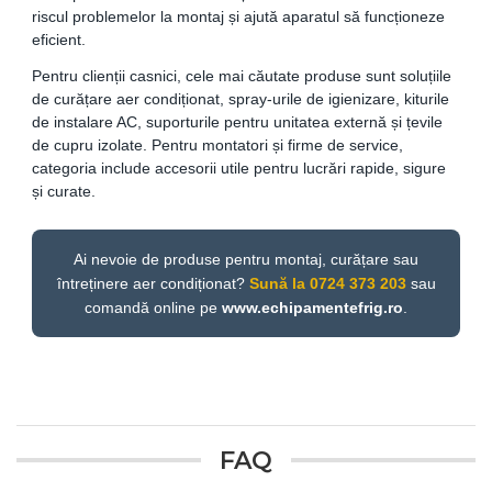
riscul problemelor la montaj și ajută aparatul să funcționeze
eficient.
Pentru clienții casnici, cele mai căutate produse sunt soluțiile
de curățare aer condiționat, spray-urile de igienizare, kiturile
de instalare AC, suporturile pentru unitatea externă și țevile
de cupru izolate. Pentru montatori și firme de service,
categoria include accesorii utile pentru lucrări rapide, sigure
și curate.
Ai nevoie de produse pentru montaj, curățare sau
întreținere aer condiționat?
Sună la 0724 373 203
sau
comandă online pe
www.echipamentefrig.ro
.
FAQ