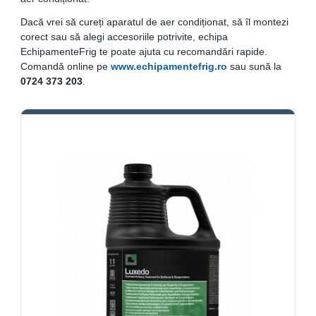
Compresoare Cubigel R404a
REZISTENTE SILICONICE
Dacă vrei să cureți aparatul de aer condiționat, să îl montezi
Compresoare Jiaxipera
Uleiuri
corect sau să alegi accesoriile potrivite, echipa
EchipamenteFrig te poate ajuta cu recomandări rapide.
Ventilatoare
Comandă online pe
www.echipamentefrig.ro
sau sună la
Ventilatoare EbmPapst
0724 373 203
.
Ventilatoare WEIGUANG
Ventilatoare turbina
VENTILATOARE AXIALE