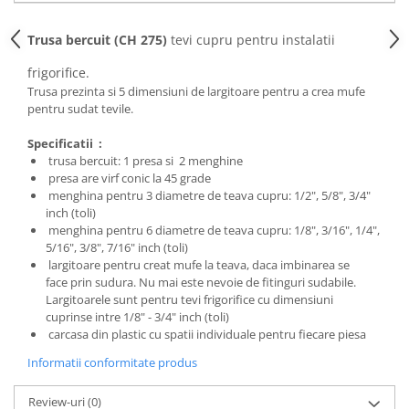
Trusa bercuit (CH 275)
tevi cupru pentru instalatii
frigorifice.
Trusa prezinta si 5 dimensiuni de largitoare pentru a crea mufe
pentru sudat tevile.
Specificatii :
trusa bercuit: 1 presa si 2 menghine
presa are virf conic la 45 grade
menghina pentru 3 diametre de teava cupru: 1/2", 5/8", 3/4"
inch (toli)
menghina pentru 6 diametre de teava cupru: 1/8", 3/16", 1/4",
5/16", 3/8", 7/16" inch (toli)
largitoare pentru creat mufe la teava, daca imbinarea se
face prin sudura. Nu mai este nevoie de fitinguri sudabile.
Largitoarele sunt pentru tevi frigorifice cu dimensiuni
cuprinse intre 1/8" - 3/4" inch (toli)
carcasa din plastic cu spatii individuale pentru fiecare piesa
Informatii conformitate produs
Review-uri
(0)