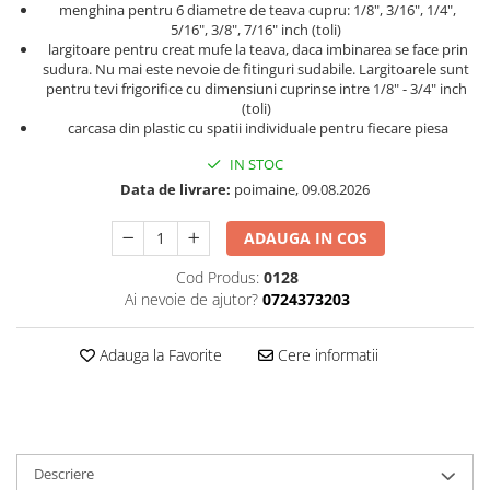
menghina pentru 6 diametre de teava cupru: 1/8", 3/16", 1/4",
5/16", 3/8", 7/16" inch (toli)
largitoare pentru creat mufe la teava, daca imbinarea se face prin
sudura. Nu mai este nevoie de fitinguri sudabile. Largitoarele sunt
pentru tevi frigorifice cu dimensiuni cuprinse intre 1/8" - 3/4" inch
(toli)
carcasa din plastic cu spatii individuale pentru fiecare piesa
IN STOC
Data de livrare:
poimaine, 09.08.2026
ADAUGA IN COS
Cod Produs:
0128
Ai nevoie de ajutor?
0724373203
Adauga la Favorite
Cere informatii
Descriere