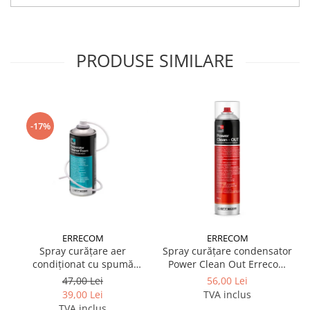
PRODUSE SIMILARE
-17%
ERRECOM
ERRECOM
Spray curățare aer
Spray curățare condensator
condiționat cu spumă
Power Clean Out Errecom
Evaporator Cleaner Foam
750 ml
47,00 Lei
56,00 Lei
400 ml Errecom
39,00 Lei
TVA inclus
TVA inclus