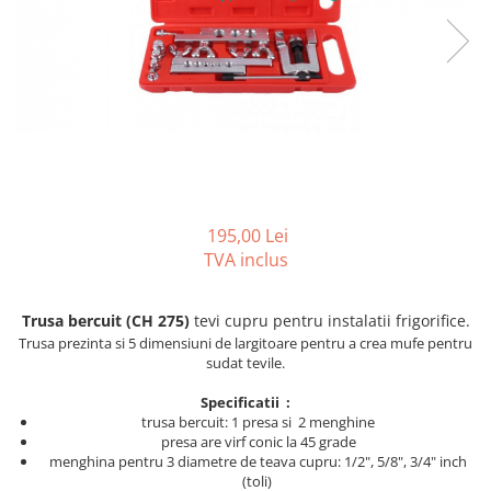
REZISTENTE DIGIVRARE
VAPORIZATOARE LU-VE
Compresoare Cubigel R134a
Compresoare Cubigel R404a
REZISTENTE SILICONICE
Compresoare Jiaxipera
Uleiuri
Ventilatoare
Ventilatoare EbmPapst
Ventilatoare WEIGUANG
Ventilatoare turbina
VENTILATOARE AXIALE
195,00 Lei
TVA inclus
Trusa bercuit (CH 275)
tevi cupru pentru instalatii frigorifice.
Trusa prezinta si 5 dimensiuni de largitoare pentru a crea mufe pentru
sudat tevile.
Specificatii :
trusa bercuit: 1 presa si 2 menghine
presa are virf conic la 45 grade
menghina pentru 3 diametre de teava cupru: 1/2", 5/8", 3/4" inch
(toli)